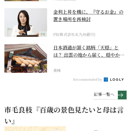
金利上昇を機に、『守るお金』の
置き場所を再検討
PR
PR(株式会社北九州銀行)
日本酒通が頷く銘柄「天穏」と
は？ 出雲の地から届く、穏やかで
深い一杯【日本酒のス...
美味
Recommended by
記事一覧へ
市毛良枝『百歳の景色見たいと母は言
い』