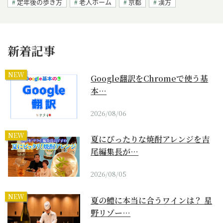
定年後の歩き方
老人ホーム
京都
漢方
新着記事
NEW
Google翻訳をChromeで使う基
本…
2026/08/06
NEW
夏にぴったりな焼酎アレンジを吉
尾編集長が…
2026/08/05
NEW
夏の鱧に本当に合うワインは？ 星
野リゾー…