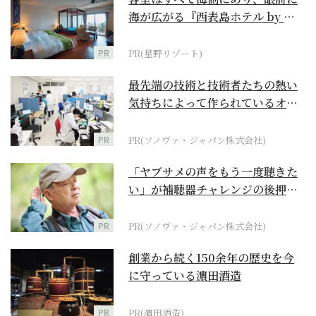
海が広がる『西表島ホテル by 星
野リゾート』
PR
PR(星野リゾート)
最先端の技術と技術者たちの熱い
気持ちによって作られているオー
ダーメイド補聴器
PR
PR(ソノヴァ・ジャパン株式会社)
「ヤブサメの声をもう一度聴きた
い」が補聴器チャレンジの後押し
に
PR
PR(ソノヴァ・ジャパン株式会社)
創業から続く150余年の歴史を今
に守っている濵田酒造
PR
PR(濵田酒造)