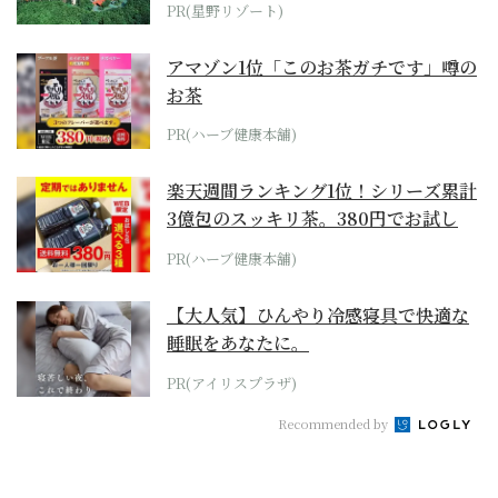
PR(星野リゾート)
アマゾン1位「このお茶ガチです」噂の
お茶
PR(ハーブ健康本舗)
楽天週間ランキング1位！シリーズ累計
3億包のスッキリ茶。380円でお試し
PR(ハーブ健康本舗)
【大人気】ひんやり冷感寝具で快適な
睡眠をあなたに。
PR(アイリスプラザ)
Recommended by