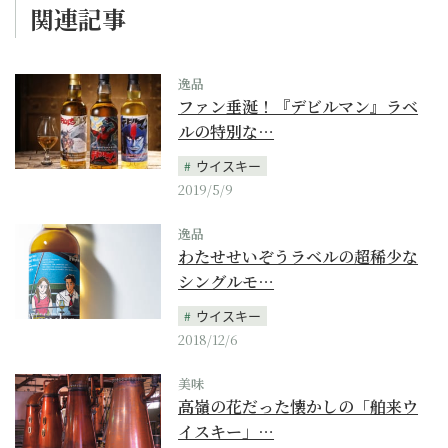
関連記事
逸品
ファン垂涎！『デビルマン』ラベ
ルの特別な…
ウイスキー
2019/5/9
逸品
わたせせいぞうラベルの超稀少な
シングルモ…
ウイスキー
2018/12/6
美味
高嶺の花だった懐かしの「舶来ウ
イスキー」…