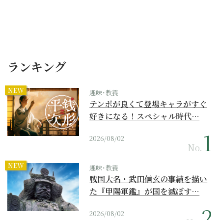
ランキング
NEW
趣味･教養
テンポが良くて登場キャラがすぐ
好きになる！スペシャル時代…
2026/08/02
No.
NEW
趣味･教養
戦国大名・武田信玄の事績を描い
た『甲陽軍鑑』が国を滅ぼす…
2026/08/02