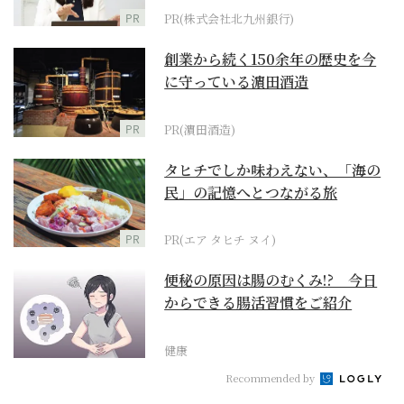
PR
PR(株式会社北九州銀行)
創業から続く150余年の歴史を今
に守っている濵田酒造
PR
PR(濵田酒造)
タヒチでしか味わえない、「海の
民」の記憶へとつながる旅
PR
PR(エア タヒチ ヌイ)
便秘の原因は腸のむくみ!? 今日
からできる腸活習慣をご紹介
健康
Recommended by