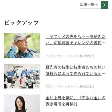
記事一覧へ
ピックアップ
「ヤブサメの声をもう一度聴きた
い」が補聴器チャレンジの後押し
に
PR
PR(ソノヴァ・ジャパン株式会社)
最先端の技術と技術者たちの熱い
気持ちによって作られているオー
ダーメイド補聴器
PR
PR(ソノヴァ・ジャパン株式会社)
金利上昇を機に、『守るお金』の
置き場所を再検討