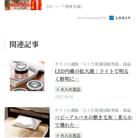
PR(ハーブ健康本舗)
Recommended by
関連記事
サライの通販「らくだ屋通信販売部」商品
LED内蔵の拡大鏡｜ライトで明る
く鮮明に…
大人の逸品
2017/8/16
サライの通販「らくだ屋通信販売部」商品
ベビーアルパカの敷き毛布｜柔らか
で優れた…
大人の逸品