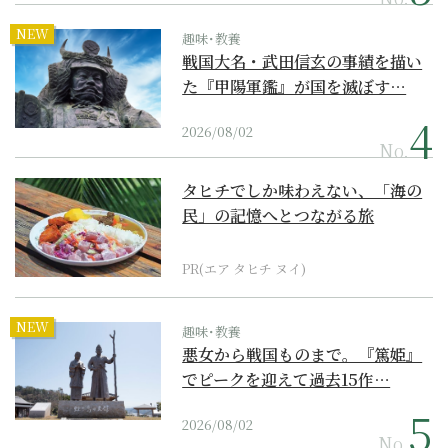
NEW
趣味･教養
戦国大名・武田信玄の事績を描い
た『甲陽軍鑑』が国を滅ぼす…
2026/08/02
No.
タヒチでしか味わえない、「海の
民」の記憶へとつながる旅
PR(エア タヒチ ヌイ)
NEW
趣味･教養
悪女から戦国ものまで。『篤姫』
でピークを迎えて過去15作…
2026/08/02
No.