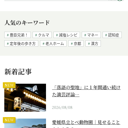
人気のキーワード
豊臣兄弟！
クルマ
減塩レシピ
マネー
認知症
定年後の歩き方
老人ホーム
京都
漢方
新着記事
NEW
「落語の聖地」に１年間通い続け
た演芸評論…
2026/08/08
NEW
愛媛県立とべ動物園｜見せること