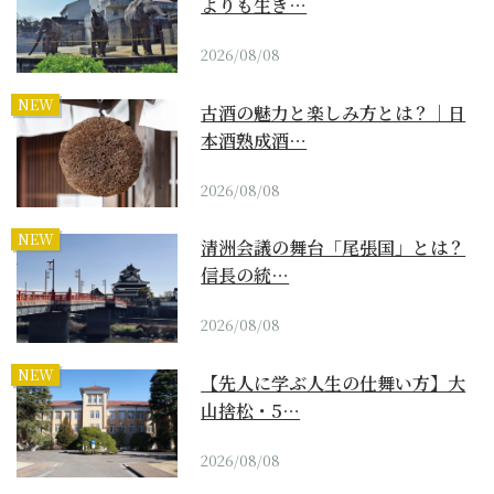
よりも生き…
2026/08/08
NEW
古酒の魅力と楽しみ方とは？｜日
本酒熟成酒…
2026/08/08
NEW
清洲会議の舞台「尾張国」とは？
信長の統…
2026/08/08
NEW
【先人に学ぶ人生の仕舞い方】大
山捨松・5…
2026/08/08