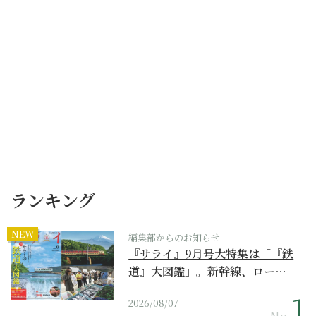
ランキング
NEW
編集部からのお知らせ
『サライ』9月号大特集は「『鉄
道』大図鑑」。新幹線、ロー…
2026/08/07
No.