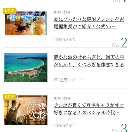
NEW
趣味･教養
夏にぴったりな焼酎アレンジを吉
尾編集長がご紹介！公式Yo…
2026/08/05
No.
静かな波のせせらぎと、満天の星
が広がり、くつろぎを体感できる
『西表島ホテル by...
PR(星野リゾート)
NEW
趣味･教養
テンポが良くて登場キャラがすぐ
好きになる！スペシャル時代…
2026/08/02
No.