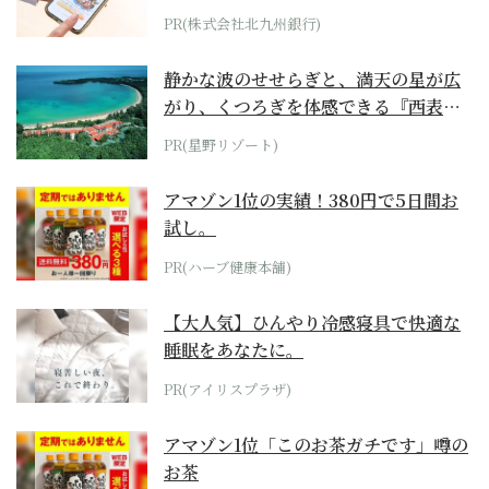
PR(株式会社北九州銀行)
静かな波のせせらぎと、満天の星が広
がり、くつろぎを体感できる『西表島
ホテル by...
PR(星野リゾート)
アマゾン1位の実績！380円で5日間お
試し。
PR(ハーブ健康本舗)
【大人気】ひんやり冷感寝具で快適な
睡眠をあなたに。
PR(アイリスプラザ)
アマゾン1位「このお茶ガチです」噂の
お茶