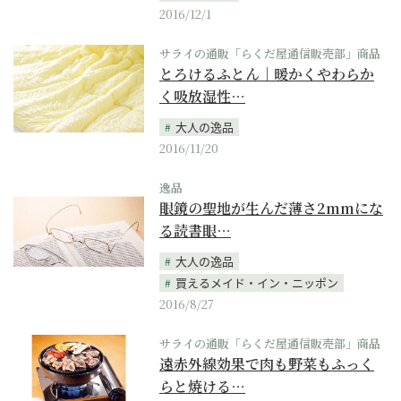
2016/12/1
サライの通販「らくだ屋通信販売部」商品
とろけるふとん｜暖かくやわらか
く吸放湿性…
大人の逸品
2016/11/20
逸品
眼鏡の聖地が生んだ薄さ2mmにな
る読書眼…
大人の逸品
買えるメイド・イン・ニッポン
2016/8/27
サライの通販「らくだ屋通信販売部」商品
遠赤外線効果で肉も野菜もふっく
らと焼ける…