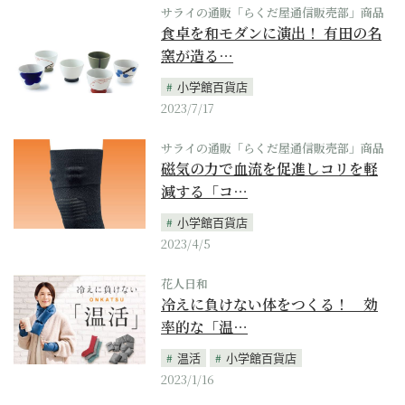
サライの通販「らくだ屋通信販売部」商品
食卓を和モダンに演出！ 有田の名
窯が造る…
小学館百貨店
2023/7/17
サライの通販「らくだ屋通信販売部」商品
磁気の力で血流を促進しコリを軽
減する「コ…
小学館百貨店
2023/4/5
花人日和
冷えに負けない体をつくる！ 効
率的な「温…
温活
小学館百貨店
2023/1/16