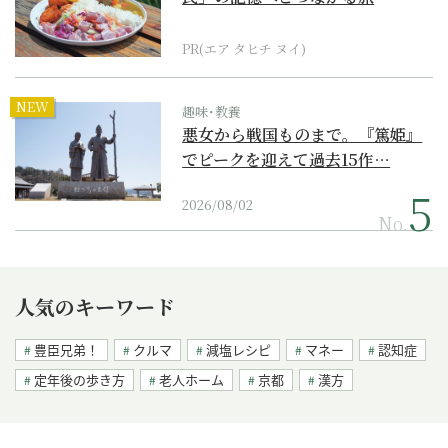
PR(エア タヒチ ヌイ)
NEW
趣味･教養
悪女から戦国ものまで。『篤姫』
でピークを迎えて過去15作…
2026/08/02
No.
人気のキーワード
豊臣兄弟！
クルマ
減塩レシピ
マネー
認知症
定年後の歩き方
老人ホーム
京都
漢方