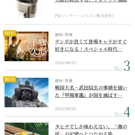
器の最上位モデル
PR(ソノヴァ・ジャパン株式会社)
NEW
趣味･教養
テンポが良くて登場キャラがすぐ
好きになる！スペシャル時代…
2026/08/02
No.
NEW
趣味･教養
戦国大名・武田信玄の事績を描い
た『甲陽軍鑑』が国を滅ぼす…
2026/08/02
No.
タヒチでしか味わえない、「海の
民」の記憶へとつながる旅