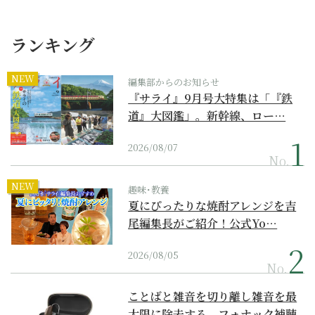
ランキング
NEW
編集部からのお知らせ
『サライ』9月号大特集は「『鉄
道』大図鑑」。新幹線、ロー…
2026/08/07
No.
NEW
趣味･教養
夏にぴったりな焼酎アレンジを吉
尾編集長がご紹介！公式Yo…
2026/08/05
No.
ことばと雑音を切り離し雑音を最
大限に除去する、フォナック補聴