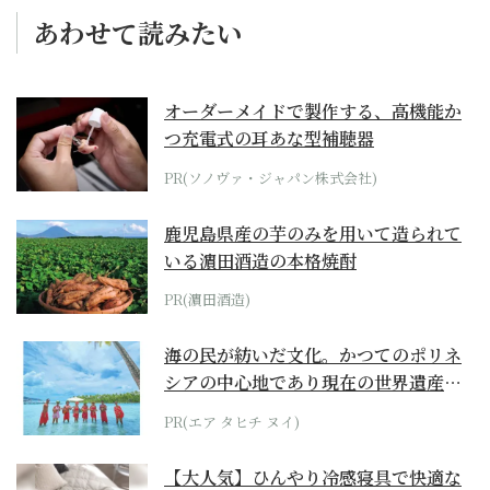
あわせて読みたい
オーダーメイドで製作する、高機能か
つ充電式の耳あな型補聴器
PR(ソノヴァ・ジャパン株式会社)
鹿児島県産の芋のみを用いて造られて
いる濵田酒造の本格焼酎
PR(濵田酒造)
海の民が紡いだ文化。かつてのポリネ
シアの中心地であり現在の世界遺産か
らみえてくる...
PR(エア タヒチ ヌイ)
【大人気】ひんやり冷感寝具で快適な