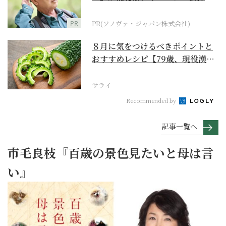
に
PR
PR(ソノヴァ・ジャパン株式会社)
８月に気をつけるべきポイントと
おすすめレシピ【79歳、現役漢方
家の季節の養生12...
サライ
Recommended by
記事一覧へ
市毛良枝『百歳の景色見たいと母は言
い』