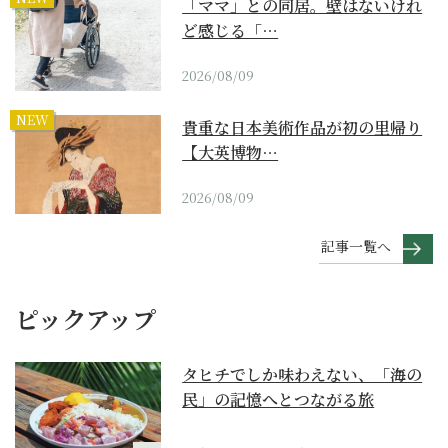
「ママ」との同居。壁はないけれ
ど感じる「…
2026/08/09
NEW
貴重な日本美術作品が初の里帰り
【大英博物…
2026/08/09
記事一覧へ
ピックアップ
タヒチでしか味わえない、「海の
民」の記憶へとつながる旅