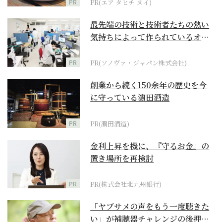
PR
PR(エア タヒチ ヌイ)
最先端の技術と技術者たちの熱い
気持ちによって作られているオー
ダーメイド補聴器
PR
PR(ソノヴァ・ジャパン株式会社)
創業から続く150余年の歴史を今
に守っている濵田酒造
PR
PR(濵田酒造)
金利上昇を機に、『守るお金』の
置き場所を再検討
PR
PR(株式会社北九州銀行)
「ヤブサメの声をもう一度聴きた
い」が補聴器チャレンジの後押し