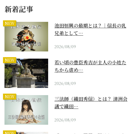
新着記事
NEW
池田恒興の最期とは？｜信長の乳
兄弟として…
2026/08/09
NEW
若い頃の豊臣秀吉が主人の小姓た
ちから虐め…
2026/08/09
NEW
三法師（織田秀信）とは？ 清洲会
議で織田…
2026/08/09
NEW