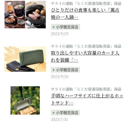
サライの通販「らくだ屋通信販売部」商品
ひとりだけの食事も楽しい「萬古
焼の一人鍋…
小学館百貨店
2023/9/29
サライの通販「らくだ屋通信販売部」商品
取り出しやすい大容量のカード入
れを装備「…
小学館百貨店
2023/9/20
サライの通販「らくだ屋通信販売部」商品
手頃なハーフサイズに仕上がるホッ
トサンド…
小学館百貨店
2023/7/31