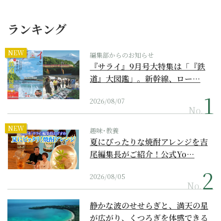
ランキング
NEW
編集部からのお知らせ
『サライ』9月号大特集は「『鉄
道』大図鑑」。新幹線、ロー…
2026/08/07
No.
NEW
趣味･教養
夏にぴったりな焼酎アレンジを吉
尾編集長がご紹介！公式Yo…
2026/08/05
No.
静かな波のせせらぎと、満天の星
が広がり、くつろぎを体感できる