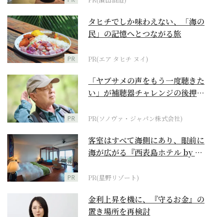
タヒチでしか味わえない、「海の
民」の記憶へとつながる旅
PR
PR(エア タヒチ ヌイ)
「ヤブサメの声をもう一度聴きた
い」が補聴器チャレンジの後押し
に
PR
PR(ソノヴァ・ジャパン株式会社)
客室はすべて海側にあり、眼前に
海が広がる『西表島ホテル by 星
野リゾート』
PR
PR(星野リゾート)
金利上昇を機に、『守るお金』の
置き場所を再検討