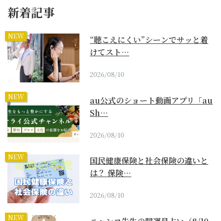
新着記事
NEW
“聴こえにくい”シーンでサッと着
けてスト…
2026/08/10
NEW
au公式のショート動画アプリ「au
Sh…
2026/08/10
NEW
国民健康保険と社会保険の違いと
は？ 保険…
2026/08/10
NEW