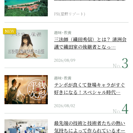
『西表島ホテル by...
PR(星野リゾート)
NEW
趣味･教養
三法師（織田秀信）とは？ 清洲会
議で織田家の後継者となっ…
2026/08/09
No.
趣味･教養
テンポが良くて登場キャラがすぐ
好きになる！スペシャル時代…
2026/08/02
No.
最先端の技術と技術者たちの熱い
気持ちによって作られているオー