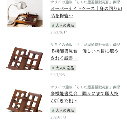
サライの通販「らくだ屋通信販売部」商品
オーバーナイトケース｜身の回りの
品を保管…
大人の逸品
2021/8/17
サライの通販「らくだ屋通信販売部」商品
多機能書見台｜優しい木目に癒や
される読書…
大人の逸品
2021/3/9
サライの通販「らくだ屋通信販売部」商品
多機能書見台｜隅々にまで職人技
が活きた机…
大人の逸品
2020/8/3