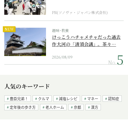
ダーメイド補聴器
PR(ソノヴァ・ジャパン株式会社)
NEW
趣味･教養
けっこうハチャメチャだった過去
作大河の「清須会議」。茶々…
2026/08/09
No.
人気のキーワード
豊臣兄弟！
クルマ
減塩レシピ
マネー
認知症
定年後の歩き方
老人ホーム
京都
漢方