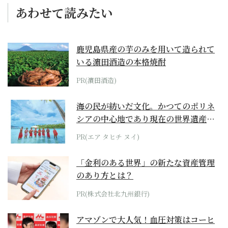
あわせて読みたい
鹿児島県産の芋のみを用いて造られて
いる濵田酒造の本格焼酎
PR(濵田酒造)
海の民が紡いだ文化。かつてのポリネ
シアの中心地であり現在の世界遺産か
らみえてくる...
PR(エア タヒチ ヌイ)
「金利のある世界」の新たな資産管理
のあり方とは？
PR(株式会社北九州銀行)
アマゾンで大人気！血圧対策はコーヒ