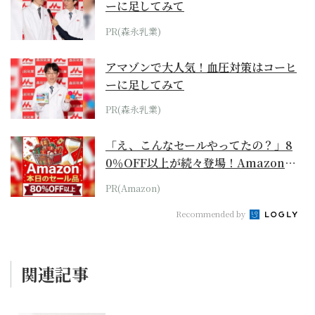
ーに足してみて
PR(森永乳業)
アマゾンで大人気！血圧対策はコーヒ
ーに足してみて
PR(森永乳業)
「え、こんなセールやってたの？」8
0％OFF以上が続々登場！Amazonの
本気が...
PR(Amazon)
Recommended by
関連記事