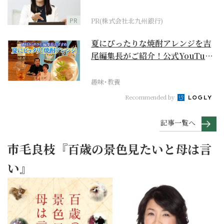
PR
PR(株式会社北九州銀行)
夏にぴったりな焼酎アレンジを吉
尾編集長がご紹介！公式YouTube
【まったりサラ...
趣味･教養
Recommended by
記事一覧へ
市毛良枝『百歳の景色見たいと母は言
い』