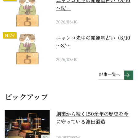
ニャンコ先生の開運星占い（8/10
～8/…
2026/08/10
NEW
ニャンコ先生の開運星占い（8/10
～8/…
2026/08/10
記事一覧へ
ピックアップ
創業から続く150余年の歴史を今
に守っている濵田酒造
PR
PR(濵田酒造)