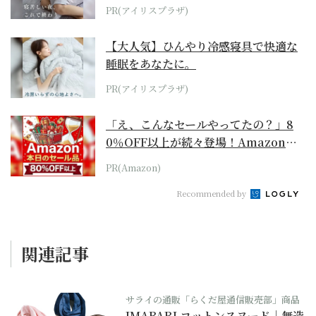
PR(アイリスプラザ)
【大人気】ひんやり冷感寝具で快適な
睡眠をあなたに。
PR(アイリスプラザ)
「え、こんなセールやってたの？」8
0％OFF以上が続々登場！Amazonの
本気が...
PR(Amazon)
Recommended by
関連記事
サライの通販「らくだ屋通信販売部」商品
IMABARI コットンスヌード｜無造