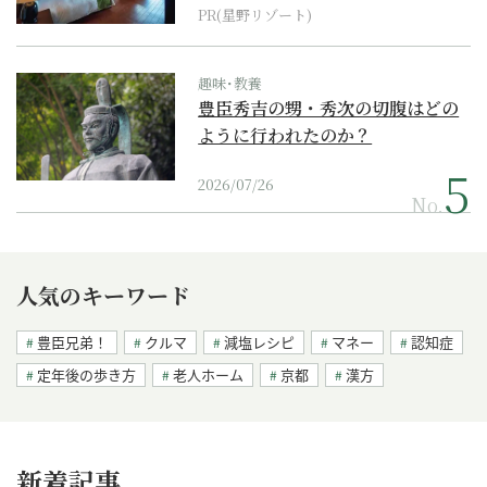
PR(星野リゾート)
趣味･教養
豊臣秀吉の甥・秀次の切腹はどの
ように行われたのか？
2026/07/26
No.
人気のキーワード
豊臣兄弟！
クルマ
減塩レシピ
マネー
認知症
定年後の歩き方
老人ホーム
京都
漢方
新着記事