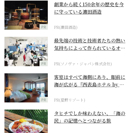
創業から続く150余年の歴史を今
に守っている濵田酒造
PR
PR(濵田酒造)
最先端の技術と技術者たちの熱い
気持ちによって作られているオー
ダーメイド補聴器
PR
PR(ソノヴァ・ジャパン株式会社)
客室はすべて海側にあり、眼前に
海が広がる『西表島ホテル by 星
野リゾート』
PR
PR(星野リゾート)
タヒチでしか味わえない、「海の
民」の記憶へとつながる旅