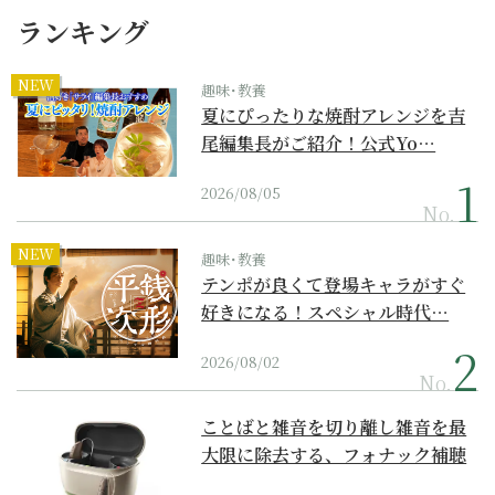
ランキング
NEW
趣味･教養
夏にぴったりな焼酎アレンジを吉
尾編集長がご紹介！公式Yo…
2026/08/05
No.
NEW
趣味･教養
テンポが良くて登場キャラがすぐ
好きになる！スペシャル時代…
2026/08/02
No.
ことばと雑音を切り離し雑音を最
大限に除去する、フォナック補聴
器の最上位モデル