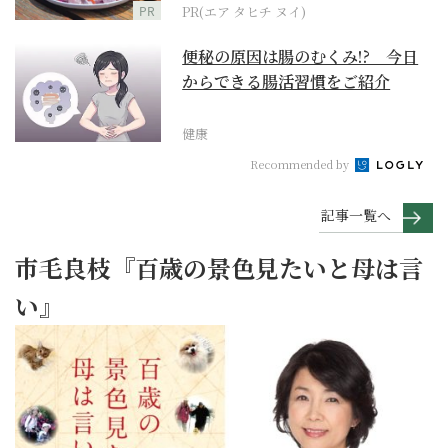
PR
PR(エア タヒチ ヌイ)
便秘の原因は腸のむくみ!? 今日
からできる腸活習慣をご紹介
健康
Recommended by
記事一覧へ
市毛良枝『百歳の景色見たいと母は言
い』