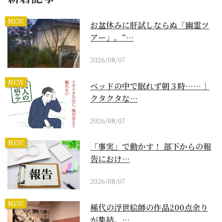
NEW
お盆休みに肝試しならぬ「幽霊ツ
アー」。“…
2026/08/07
NEW
ベッドの中で眠れず朝３時……｜
クタクタな…
2026/08/07
NEW
「事実」で動かす！ 部下からの報
告におけ…
2026/08/07
NEW
稀代の浮世絵師の作品200点余り
が集結。…