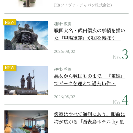
PR(ソノヴァ・ジャパン株式会社)
NEW
趣味･教養
戦国大名・武田信玄の事績を描い
た『甲陽軍鑑』が国を滅ぼす…
2026/08/02
No.
NEW
趣味･教養
悪女から戦国ものまで。『篤姫』
でピークを迎えて過去15作…
2026/08/02
No.
客室はすべて海側にあり、眼前に
海が広がる『西表島ホテル by 星
野リゾート』