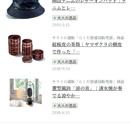
岡山デニムのレザーオンハット｜デ
ニムとレ…
大人の逸品
2019/3/15
サライの通販「らくだ屋通信販売部」商品
総桜皮の茶筒｜ヤマザクラの樹皮
で作った「…
大人の逸品
2018/9/14
サライの通販「らくだ屋通信販売部」商品
置型風鈴「涼の音」｜清水焼が奏
でる涼やか…
大人の逸品
2018/6/13