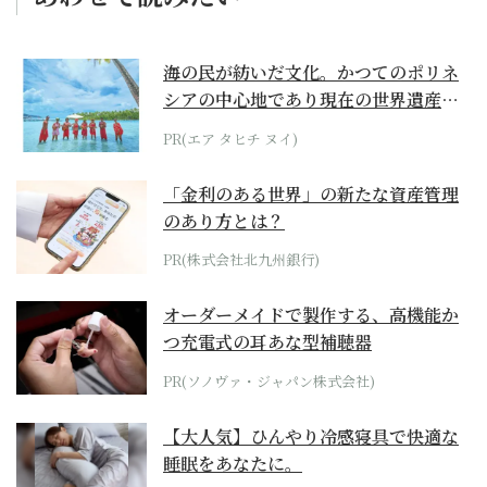
海の民が紡いだ文化。かつてのポリネ
シアの中心地であり現在の世界遺産か
らみえてくる...
PR(エア タヒチ ヌイ)
「金利のある世界」の新たな資産管理
のあり方とは？
PR(株式会社北九州銀行)
オーダーメイドで製作する、高機能か
つ充電式の耳あな型補聴器
PR(ソノヴァ・ジャパン株式会社)
【大人気】ひんやり冷感寝具で快適な
睡眠をあなたに。