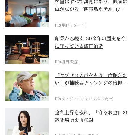
客室はすべて海側にあり、眼前に
海が広がる『西表島ホテル by 星
野リゾート』
PR
PR(星野リゾート)
創業から続く150余年の歴史を今
に守っている濵田酒造
PR
PR(濵田酒造)
「ヤブサメの声をもう一度聴きた
い」が補聴器チャレンジの後押し
に
PR
PR(ソノヴァ・ジャパン株式会社)
金利上昇を機に、『守るお金』の
置き場所を再検討