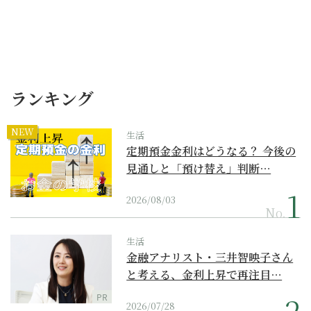
ランキング
NEW
生活
定期預金金利はどうなる？ 今後の
見通しと「預け替え」判断…
2026/08/03
No.
生活
金融アナリスト・三井智映子さん
と考える、金利上昇で再注目…
PR
2026/07/28