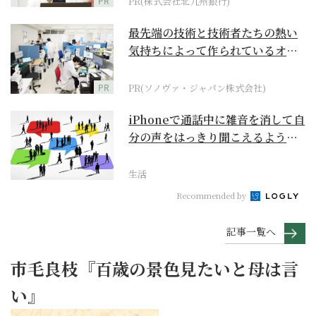
PR
PR(株式会社北九州銀行)
最先端の技術と技術者たちの熱い
気持ちによって作られているオー
ダーメイド補聴器
PR
PR(ソノヴァ・ジャパン株式会社)
iPhoneで通話中に雑音を消して自
分の声をはっきり聞こえるように
するには？【ス...
生活
Recommended by
記事一覧へ
市毛良枝『百歳の景色見たいと母は言
い』