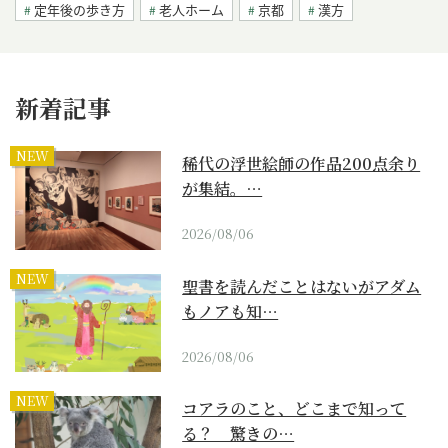
定年後の歩き方
老人ホーム
京都
漢方
新着記事
NEW
稀代の浮世絵師の作品200点余り
が集結。…
2026/08/06
NEW
聖書を読んだことはないがアダム
もノアも知…
2026/08/06
NEW
コアラのこと、どこまで知って
る？ 驚きの…