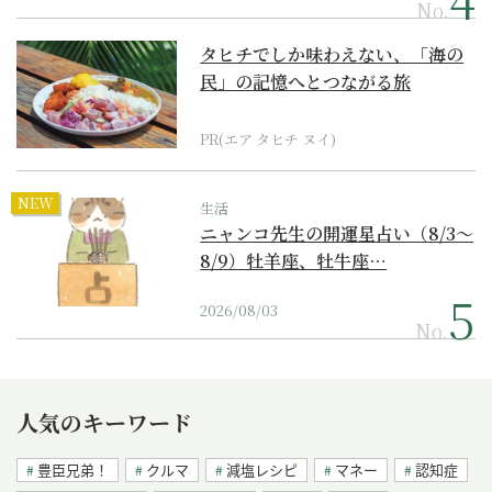
No.
タヒチでしか味わえない、「海の
民」の記憶へとつながる旅
PR(エア タヒチ ヌイ)
NEW
生活
ニャンコ先生の開運星占い（8/3～
8/9）牡羊座、牡牛座…
2026/08/03
No.
人気のキーワード
豊臣兄弟！
クルマ
減塩レシピ
マネー
認知症