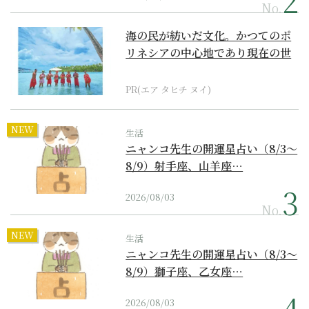
No.
海の民が紡いだ文化。かつてのポ
リネシアの中心地であり現在の世
界遺産からみえてくる...
PR(エア タヒチ ヌイ)
NEW
生活
ニャンコ先生の開運星占い（8/3～
8/9）射手座、山羊座…
2026/08/03
No.
NEW
生活
ニャンコ先生の開運星占い（8/3～
8/9）獅子座、乙女座…
2026/08/03