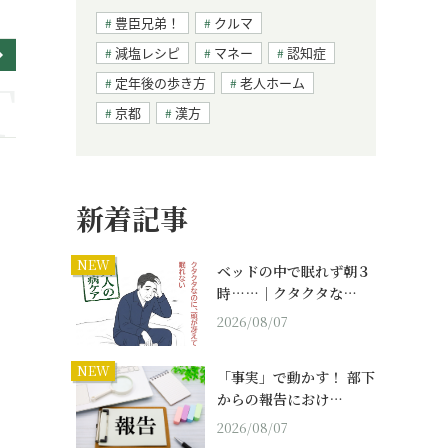
豊臣兄弟！
クルマ
減塩レシピ
マネー
認知症
定年後の歩き方
老人ホーム
京都
漢方
新着記事
NEW
ベッドの中で眠れず朝３
時……｜クタクタな…
2026/08/07
NEW
「事実」で動かす！ 部下
からの報告におけ…
2026/08/07