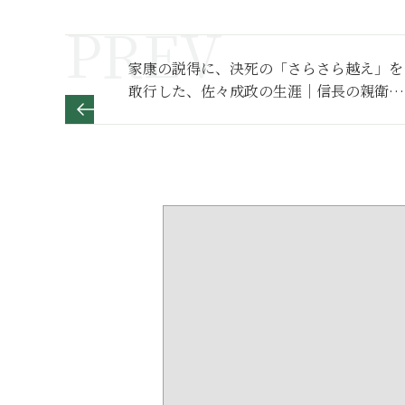
家康の説得に、決死の「さらさら越え」を
敢行した、佐々成政の生涯｜信長の親衛
隊“黒母衣衆”の筆頭【日本史人物伝】