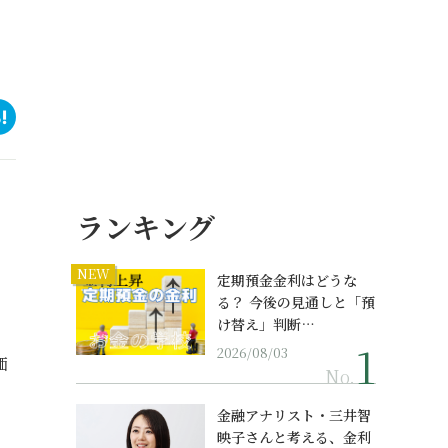
ランキング
NEW
定期預金金利はどうな
る？ 今後の見通しと「預
け替え」判断…
2026/08/03
価
No.
金融アナリスト・三井智
映子さんと考える、金利