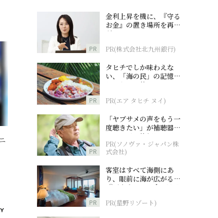
金利上昇を機に、『守る
お金』の置き場所を再検
討
PR
PR(株式会社北九州銀行)
タヒチでしか味わえな
い、「海の民」の記憶へ
とつながる旅
PR
PR(エア タヒチ ヌイ)
「ヤブサメの声をもう一
度聴きたい」が補聴器チ
ャレンジの後押しに
ニ
PR(ソノヴァ・ジャパン株
PR
式会社)
客室はすべて海側にあ
り、眼前に海が広がる
『西表島ホテル by 星野
リゾート』
PR
PR(星野リゾート)