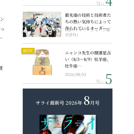
No.
最先端の技術と技術者た
ン
ちの熱い気持ちによって
切っ
作られているオーダーメ
PR(ソノヴァ・ジャパン株
イド補聴器
式会社)
一
NEW
ニャンコ先生の開運星占
い（8/3～8/9）牡羊座、
牡牛座…
賃
2026/08/03
No.
8
サライ最新号
2026年
月号