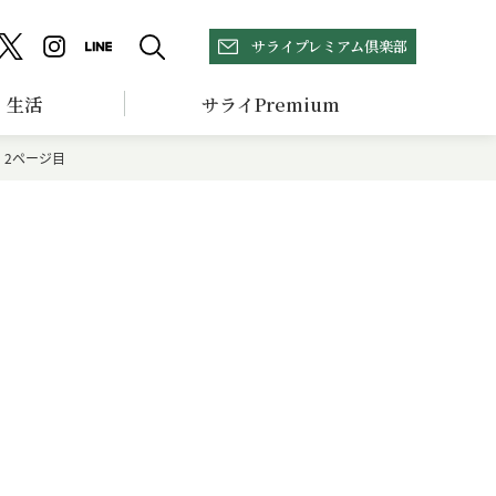
サライプレミアム倶楽部
生活
サライPremium
2ページ目