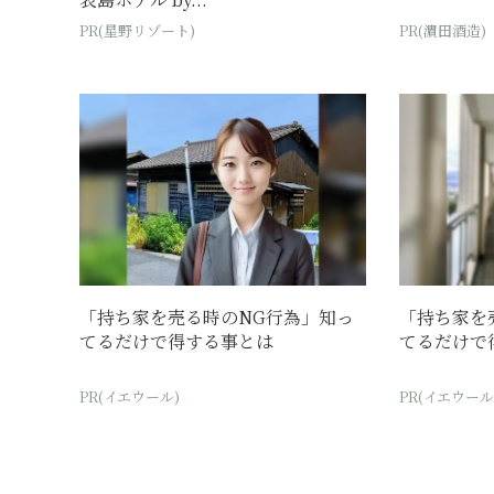
PR(星野リゾート)
PR(濵田酒造)
「持ち家を売る時のNG行為」知っ
「持ち家を
てるだけで得する事とは
てるだけで
PR(イエウール)
PR(イエウール