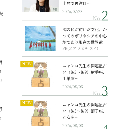
上昇で再注目…
PR
2026/07/28
歳
No.
海の民が紡いだ文化。か
つてのポリネシアの中心
地であり現在の世界遺産
からみえてくる...
PR(エア タヒチ ヌイ)
消
NEW
ニャンコ先生の開運星占
ま
い（8/3～8/9）射手座、
山羊座…
が
2026/08/03
No.
NEW
ニャンコ先生の開運星占
悪
い（8/3～8/9）獅子座、
乙女座…
れ
2026/08/03