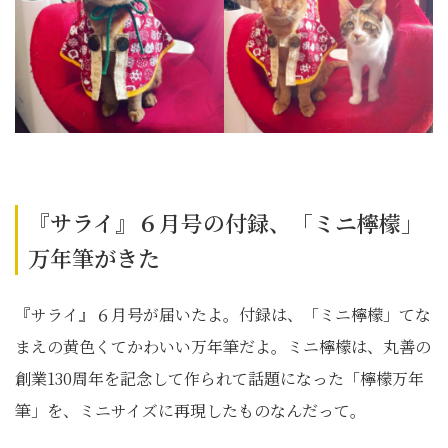
『サライ』６月号の付録、「ミニ檸檬」
万年筆がきた
『サライ』６月号が届いたよ。付録は、「ミニ檸檬」てな
まえの黄色くてかわいい万年筆だよ。ミニ檸檬は、丸善の
創業130周年を記念して作られて話題になった「檸檬万年
筆」を、ミニサイズに再現したものなんだって。