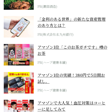
PR(濵田酒造)
「金利のある世界」の新たな資産管理
のあり方とは？
PR(株式会社北九州銀行)
アマゾン1位「このお茶ガチです」噂の
お茶
PR(ハーブ健康本舗)
アマゾン1位の実績！380円で5日間お
試し。
PR(ハーブ健康本舗)
アマゾンで大人気！血圧対策はコーヒ
ーに足してみて