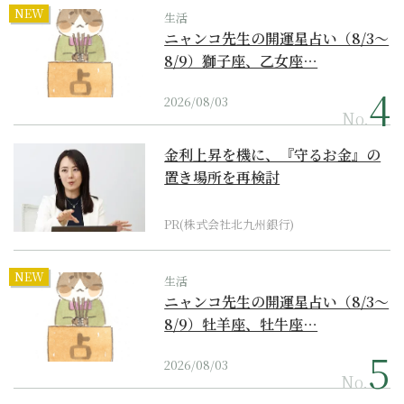
NEW
生活
ニャンコ先生の開運星占い（8/3～
8/9）獅子座、乙女座…
2026/08/03
No.
金利上昇を機に、『守るお金』の
置き場所を再検討
PR(株式会社北九州銀行)
NEW
生活
ニャンコ先生の開運星占い（8/3～
8/9）牡羊座、牡牛座…
2026/08/03
No.