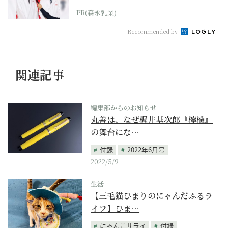
PR(森永乳業)
Recommended by
関連記事
編集部からのお知らせ
丸善は、なぜ梶井基次郎『檸檬』
の舞台にな…
付録
2022年6月号
2022/5/9
生活
【三毛猫ひまりのにゃんだふるラ
イフ】ひま…
にゃんこサライ
付録