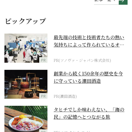
ピックアップ
最先端の技術と技術者たちの熱い
気持ちによって作られているオー
ダーメイド補聴器
PR
PR(ソノヴァ・ジャパン株式会社)
創業から続く150余年の歴史を今
に守っている濵田酒造
PR
PR(濵田酒造)
タヒチでしか味わえない、「海の
民」の記憶へとつながる旅