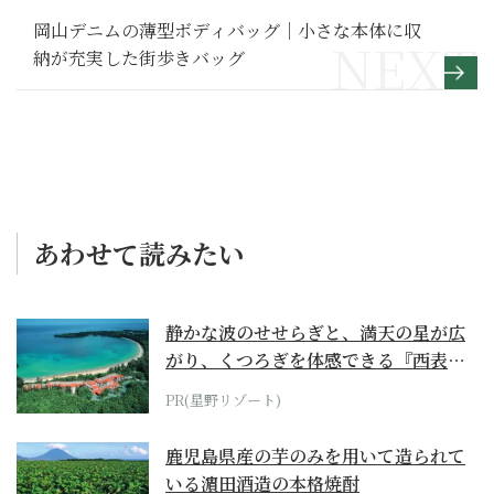
岡山デニムの薄型ボディバッグ｜小さな本体に収
納が充実した街歩きバッグ
あわせて読みたい
静かな波のせせらぎと、満天の星が広
がり、くつろぎを体感できる『西表島
ホテル by...
PR(星野リゾート)
鹿児島県産の芋のみを用いて造られて
いる濵田酒造の本格焼酎