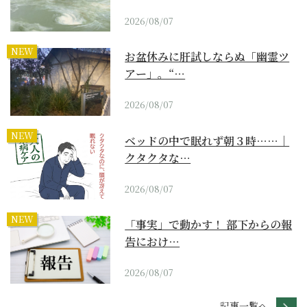
2026/08/07
NEW
お盆休みに肝試しならぬ「幽霊ツ
アー」。“…
2026/08/07
NEW
ベッドの中で眠れず朝３時……｜
クタクタな…
2026/08/07
NEW
「事実」で動かす！ 部下からの報
告におけ…
2026/08/07
記事一覧へ