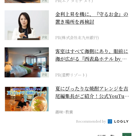
PR
PR(エア タヒチ ヌイ)
金利上昇を機に、『守るお金』の
置き場所を再検討
PR
PR(株式会社北九州銀行)
客室はすべて海側にあり、眼前に
海が広がる『西表島ホテル by 星
野リゾート』
PR
PR(星野リゾート)
夏にぴったりな焼酎アレンジを吉
尾編集長がご紹介！公式YouTube
【まったりサラ...
趣味･教養
Recommended by