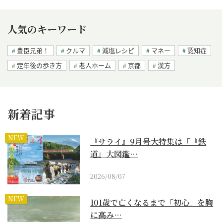
人気のキーワード
豊臣兄弟！
クルマ
減塩レシピ
マネー
認知症
定年後の歩き方
老人ホーム
京都
漢方
新着記事
NEW
『サライ』9月号大特集は「『鉄
道』大図鑑…
2026/08/07
NEW
101歳で亡くなるまで「初心」を胸
に高み…