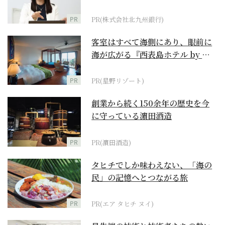
PR
PR(株式会社北九州銀行)
客室はすべて海側にあり、眼前に
海が広がる『西表島ホテル by 星
野リゾート』
PR
PR(星野リゾート)
創業から続く150余年の歴史を今
に守っている濵田酒造
PR
PR(濵田酒造)
タヒチでしか味わえない、「海の
民」の記憶へとつながる旅
PR
PR(エア タヒチ ヌイ)