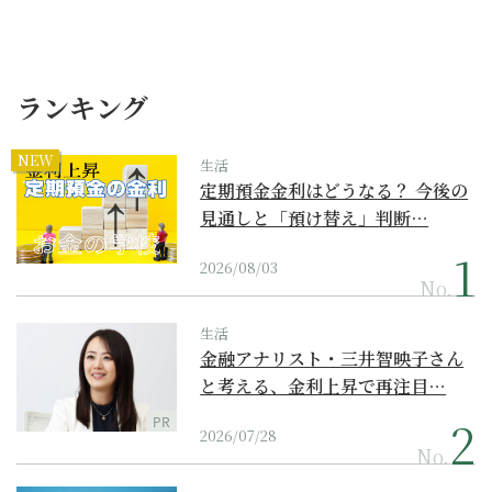
ランキング
NEW
生活
定期預金金利はどうなる？ 今後の
見通しと「預け替え」判断…
2026/08/03
No.
生活
金融アナリスト・三井智映子さん
と考える、金利上昇で再注目…
PR
2026/07/28
No.