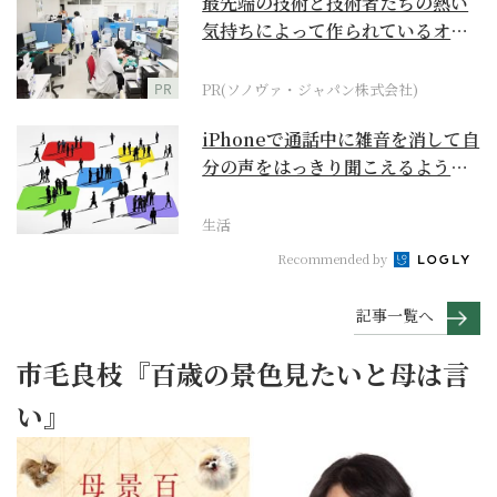
最先端の技術と技術者たちの熱い
気持ちによって作られているオー
ダーメイド補聴器
PR
PR(ソノヴァ・ジャパン株式会社)
iPhoneで通話中に雑音を消して自
分の声をはっきり聞こえるように
するには？【ス...
生活
Recommended by
記事一覧へ
市毛良枝『百歳の景色見たいと母は言
い』