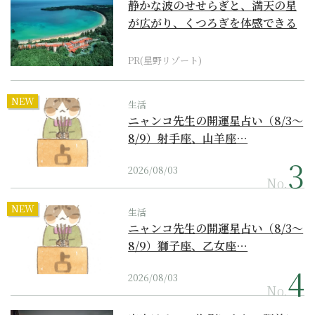
静かな波のせせらぎと、満天の星
が広がり、くつろぎを体感できる
『西表島ホテル by...
PR(星野リゾート)
NEW
生活
ニャンコ先生の開運星占い（8/3～
8/9）射手座、山羊座…
2026/08/03
No.
NEW
生活
ニャンコ先生の開運星占い（8/3～
8/9）獅子座、乙女座…
2026/08/03
No.