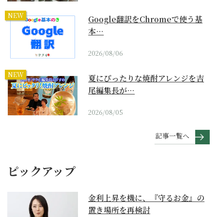
NEW
Google翻訳をChromeで使う基
本…
2026/08/06
NEW
夏にぴったりな焼酎アレンジを吉
尾編集長が…
2026/08/05
記事一覧へ
ピックアップ
金利上昇を機に、『守るお金』の
置き場所を再検討