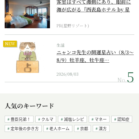
客室はすべて海側にあり、眼前に
海が広がる『西表島ホテル by 星
野リゾート』
PR(星野リゾート)
NEW
生活
ニャンコ先生の開運星占い（8/3～
8/9）牡羊座、牡牛座…
2026/08/03
No.
人気のキーワード
豊臣兄弟！
クルマ
減塩レシピ
マネー
認知症
定年後の歩き方
老人ホーム
京都
漢方