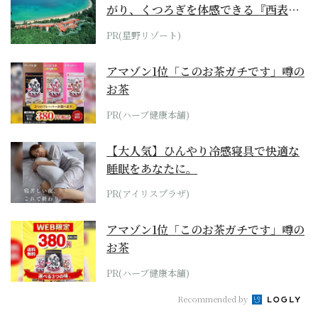
がり、くつろぎを体感できる『西表島
ホテル by...
PR(星野リゾート)
アマゾン1位「このお茶ガチです」噂の
お茶
PR(ハーブ健康本舗)
【大人気】ひんやり冷感寝具で快適な
睡眠をあなたに。
PR(アイリスプラザ)
アマゾン1位「このお茶ガチです」噂の
お茶
PR(ハーブ健康本舗)
Recommended by