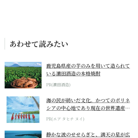
あわせて読みたい
鹿児島県産の芋のみを用いて造られて
いる濵田酒造の本格焼酎
PR(濵田酒造)
海の民が紡いだ文化。かつてのポリネ
シアの中心地であり現在の世界遺産か
らみえてくる...
PR(エア タヒチ ヌイ)
静かな波のせせらぎと、満天の星が広