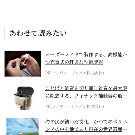
あわせて読みたい
オーダーメイドで製作する、高機能か
つ充電式の耳あな型補聴器
PR(ソノヴァ・ジャパン株式会社)
ことばと雑音を切り離し雑音を最大限
に除去する、フォナック補聴器の最上
位モデル
PR(ソノヴァ・ジャパン株式会社)
海の民が紡いだ文化。かつてのポリネ
シアの中心地であり現在の世界遺産か