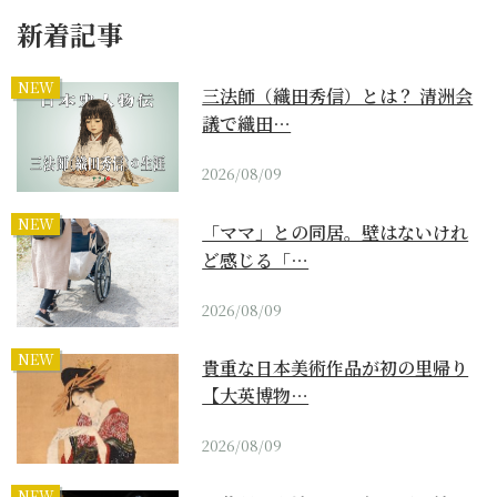
新着記事
NEW
三法師（織田秀信）とは？ 清洲会
議で織田…
2026/08/09
NEW
「ママ」との同居。壁はないけれ
ど感じる「…
2026/08/09
NEW
貴重な日本美術作品が初の里帰り
【大英博物…
2026/08/09
NEW