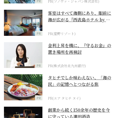
PR
PR(ソノヴァ・ジャパン株式会社)
客室はすべて海側にあり、眼前に
海が広がる『西表島ホテル by 星
野リゾート』
PR
PR(星野リゾート)
金利上昇を機に、『守るお金』の
置き場所を再検討
PR
PR(株式会社北九州銀行)
タヒチでしか味わえない、「海の
民」の記憶へとつながる旅
PR
PR(エア タヒチ ヌイ)
創業から続く150余年の歴史を今
に守っている濵田酒造