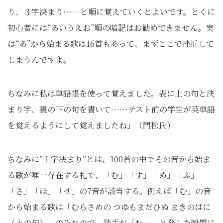
り、３字決まり……と順に覚えていくとよいです。とくに
初心者には“あいうえお”順の暗記はお勧めできません。実
は“あ”から始まる歌は16首もあって、まずここで挫折して
しまうんですよ。
ちなみに私は単語帳を使って覚えました。表に上の句と決
まり字、裏の下の句を書いて……テスト前の学生が英単語
を覚えるようにして覚えましたね」（門松氏）
ちなみに”１字決まり”とは、100首の中でその音から始ま
る歌が唯一存在する札で、「む」「す」「め」「ふ」
「さ」「ほ」「せ」の7音が該当する。例えば「む」の音
から始まる歌は「むらさめの つゆもまだひぬ まきのはに
（上の句）」のみなので、読手が「む…」と発した瞬間に