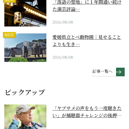
「落語の聖地」に１年間通い続け
た演芸評論…
2026/08/08
NEW
愛媛県立とべ動物園｜見せること
よりも生き…
2026/08/08
記事一覧へ
ピックアップ
「ヤブサメの声をもう一度聴きた
い」が補聴器チャレンジの後押し
に