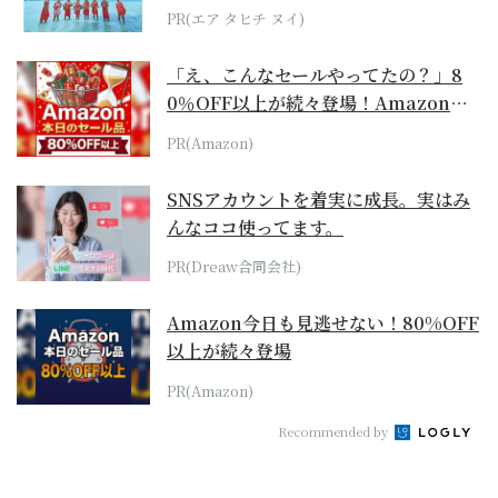
らみえてくる...
PR(エア タヒチ ヌイ)
「え、こんなセールやってたの？」8
0％OFF以上が続々登場！Amazonの
本気が...
PR(Amazon)
SNSアカウントを着実に成長。実はみ
んなココ使ってます。
PR(Dreaw合同会社)
Amazon今日も見逃せない！80%OFF
以上が続々登場
PR(Amazon)
Recommended by