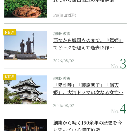
PR(濵田酒造)
NEW
趣味･教養
悪女から戦国ものまで。『篤姫』
でピークを迎えて過去15作…
2026/08/02
No.
NEW
趣味･教養
「卑弥呼」「藤原薬子」「満天
姫」。大河ドラマの次なる女性…
2026/08/02
No.
創業から続く150余年の歴史を今
に守っている濵田酒造