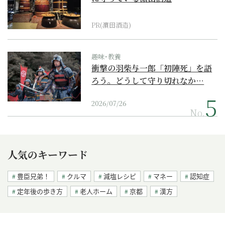
PR(濵田酒造)
趣味･教養
衝撃の羽柴与一郎「初陣死」を語
ろう。どうして守り切れなか…
2026/07/26
No.
人気のキーワード
豊臣兄弟！
クルマ
減塩レシピ
マネー
認知症
定年後の歩き方
老人ホーム
京都
漢方