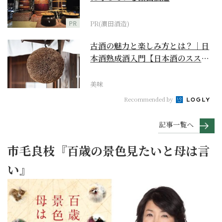
PR
PR(濵田酒造)
古酒の魅力と楽しみ方とは？｜日
本酒熟成酒入門【日本酒のスス
メ】
美味
Recommended by
記事一覧へ
市毛良枝『百歳の景色見たいと母は言
い』