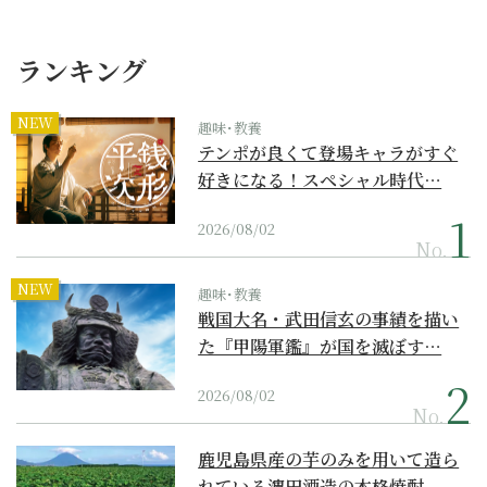
ランキング
NEW
趣味･教養
テンポが良くて登場キャラがすぐ
好きになる！スペシャル時代…
2026/08/02
No.
NEW
趣味･教養
戦国大名・武田信玄の事績を描い
た『甲陽軍鑑』が国を滅ぼす…
2026/08/02
No.
鹿児島県産の芋のみを用いて造ら
れている濵田酒造の本格焼酎