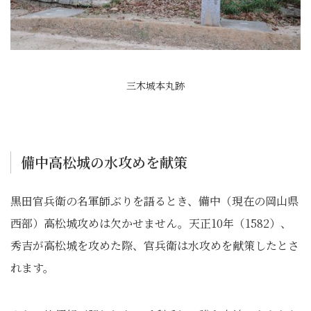
三木城本丸跡
備中高松城の水攻めを献策
黒田官兵衛の名軍師ぶりを語るとき、備中（現在の岡山県
西部）高松城攻めは欠かせません。天正10年（1582）、
秀吉が高松城を攻めた際、官兵衛は水攻めを献策したとさ
れます。