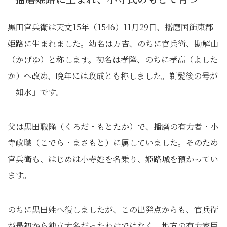
黒田官兵衛は天文15年（1546）11月29日、播磨国飾東郡
姫路に生まれました。幼名は万吉、のちに官兵衛、勘解由
（かげゆ）と称します。初名は孝隆、のちに孝高（よした
か）へ改め、晩年には政成とも称しました。剃髪後の号が
「如水」です。
父は黒田職隆（くろだ・もとたか）で、播磨の有力者・小
寺政職（こでら・まさもと）に属していました。そのため
官兵衛も、はじめは小寺姓を名乗り、姫路城を預かってい
ます。
のちに黒田姓へ復しましたが、この出発点からも、官兵衛
が最初から独立大名だったわけではなく、地方の有力家臣