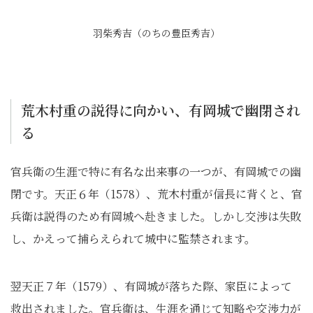
羽柴秀吉（のちの豊臣秀吉）
荒木村重の説得に向かい、有岡城で幽閉され
る
官兵衛の生涯で特に有名な出来事の一つが、有岡城での幽
閉です。天正６年（1578）、荒木村重が信長に背くと、官
兵衛は説得のため有岡城へ赴きました。しかし交渉は失敗
し、かえって捕らえられて城中に監禁されます。
翌天正７年（1579）、有岡城が落ちた際、家臣によって
救出されました。官兵衛は、生涯を通じて知略や交渉力が