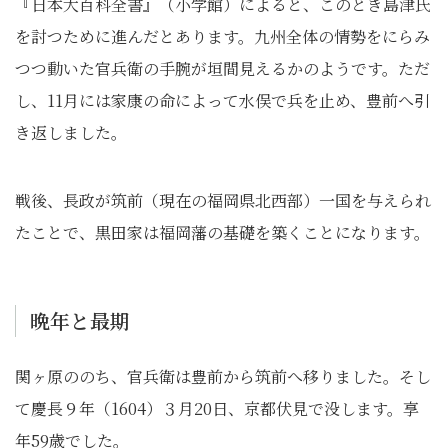
『日本大百科全書』（小学館）によると、このとき島津氏
を討つために進んだとあります。九州全体の情勢をにらみ
つつ動いた官兵衛の手腕が垣間見えるかのようです。ただ
し、11月には家康の命によって水俣で兵を止め、豊前へ引
き返しました。
戦後、長政が筑前（現在の福岡県北西部）一国を与えられ
たことで、黒田家は福岡藩の基礎を築くことになります。
晩年と最期
関ヶ原ののち、官兵衛は豊前から筑前へ移りました。そし
て慶長９年（1604）３月20日、京都伏見で没します。享
年59歳でした。