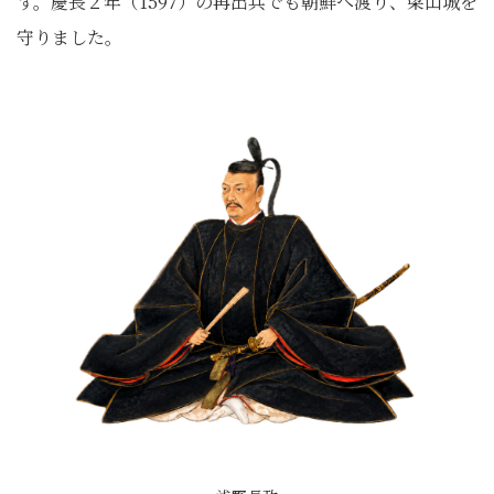
す。慶長２年（1597）の再出兵でも朝鮮へ渡り、梁山城を
守りました。