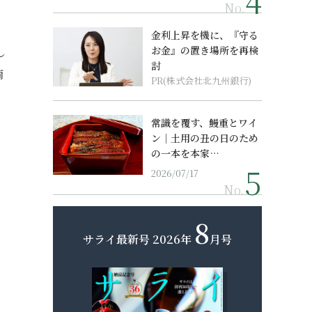
No.
金利上昇を機に、『守る
お金』の置き場所を再検
し
討
両
PR(株式会社北九州銀行)
常識を覆す、鰻重とワイ
ン｜土用の丑の日のため
の一本を本家…
2026/07/17
No.
8
サライ最新号
2026年
月号