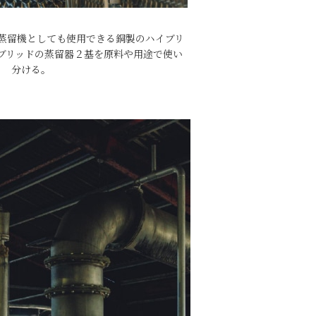
蒸留機としても使用できる銅製のハイブリ
ブリッドの蒸留器２基を原料や用途で使い
分ける。