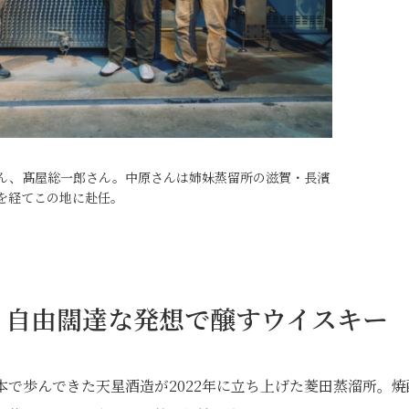
ん、髙屋総一郎さん。中原さんは姉妹蒸留所の滋賀・長濱
を経てこの地に赴任。
、自由闊達な発想で醸すウイスキー
本で歩んできた天星酒造が2022年に立ち上げた菱田蒸溜所。焼