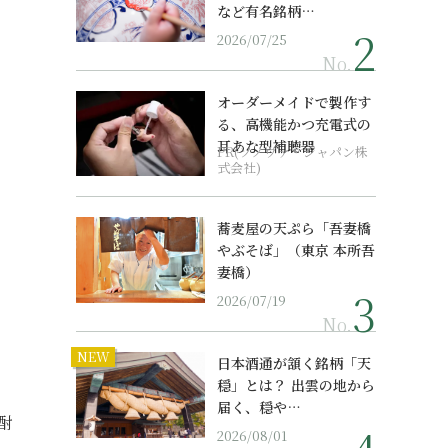
など有名銘柄…
2026/07/25
No.
オーダーメイドで製作す
る、高機能かつ充電式の
耳あな型補聴器
PR(ソノヴァ・ジャパン株
式会社)
蕎麦屋の天ぷら「吾妻橋
やぶそば」（東京 本所吾
妻橋）
2026/07/19
No.
NEW
日本酒通が頷く銘柄「天
穏」とは？ 出雲の地から
届く、穏や…
酎
2026/08/01