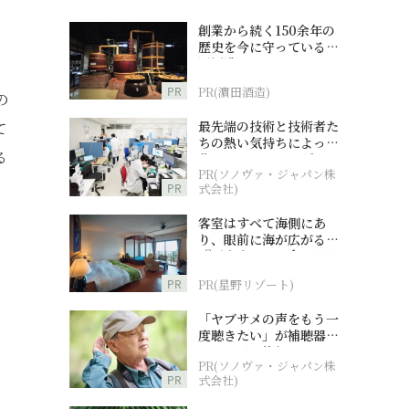
創業から続く150余年の
歴史を今に守っている濵
田酒造
PR
PR(濵田酒造)
の
最先端の技術と技術者た
て
ちの熱い気持ちによって
る
作られているオーダーメ
PR(ソノヴァ・ジャパン株
イド補聴器
PR
式会社)
客室はすべて海側にあ
り、眼前に海が広がる
『西表島ホテル by 星野
リゾート』
PR
PR(星野リゾート)
「ヤブサメの声をもう一
度聴きたい」が補聴器チ
ャレンジの後押しに
PR(ソノヴァ・ジャパン株
PR
式会社)