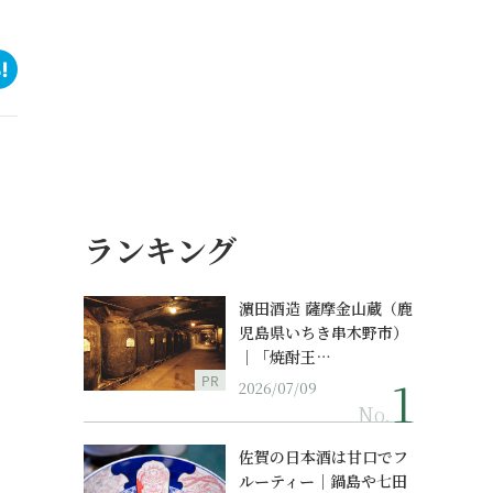
ランキング
濵田酒造 薩摩金山蔵（鹿
児島県いちき串木野市）
｜「焼酎王…
PR
2026/07/09
No.
佐賀の日本酒は甘口でフ
ルーティー｜鍋島や七田