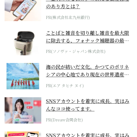
のあり方とは？
PR(株式会社北九州銀行)
ことばと雑音を切り離し雑音を最大限
に除去する、フォナック補聴器の最上
位モデル
PR(ソノヴァ・ジャパン株式会社)
海の民が紡いだ文化。かつてのポリネ
シアの中心地であり現在の世界遺産か
らみえてくる...
PR(エア タヒチ ヌイ)
SNSアカウントを着実に成長。実はみ
んなココ使ってます。
PR(Dreaw合同会社)
SNSアカウントを着実に成長。実はみ