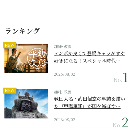
ランキング
NEW
趣味･教養
テンポが良くて登場キャラがすぐ
好きになる！スペシャル時代…
2026/08/02
No.
NEW
趣味･教養
戦国大名・武田信玄の事績を描い
た『甲陽軍鑑』が国を滅ぼす…
2026/08/02
No.