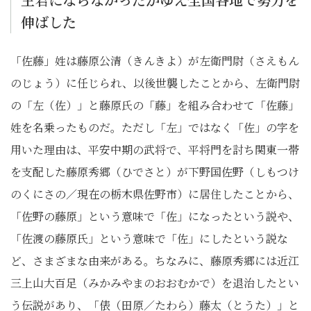
伸ばした
「佐藤」姓は藤原公清（きんきよ）が左衛門尉（さえもん
のじょう）に任じられ、以後世襲したことから、左衛門尉
の「左（佐）」と藤原氏の「藤」を組み合わせて「佐藤」
姓を名乗ったものだ。ただし「左」ではなく「佐」の字を
用いた理由は、平安中期の武将で、平将門を討ち関東一帯
を支配した藤原秀郷（ひでさと）が下野国佐野（しもつけ
のくにさの／現在の栃木県佐野市）に居住したことから、
「佐野の藤原」という意味で「佐」になったという説や、
「佐渡の藤原氏」という意味で「佐」にしたという説な
ど、さまざまな由来がある。ちなみに、藤原秀郷には近江
三上山大百足（みかみやまのおおむかで）を退治したとい
う伝説があり、「俵（田原／たわら）藤太（とうた）」と