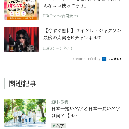
んなココ使ってます。
PR(Dreaw合同会社)
【今すぐ無料】マイケル・ジャクソン
最後の真実をRチャンネルで
PR(Rチャンネル)
Recommended by
関連記事
趣味･教養
日本一短い名字と日本一長い名字
は何？【ル…
名字