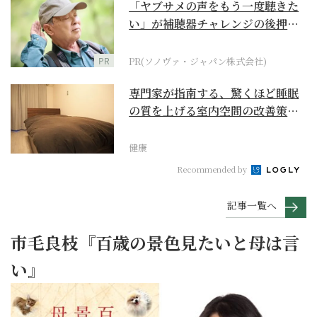
「ヤブサメの声をもう一度聴きた
い」が補聴器チャレンジの後押し
に
PR
PR(ソノヴァ・ジャパン株式会社)
専門家が指南する、驚くほど睡眠
の質を上げる室内空間の改善策と
は
健康
Recommended by
記事一覧へ
市毛良枝『百歳の景色見たいと母は言
い』