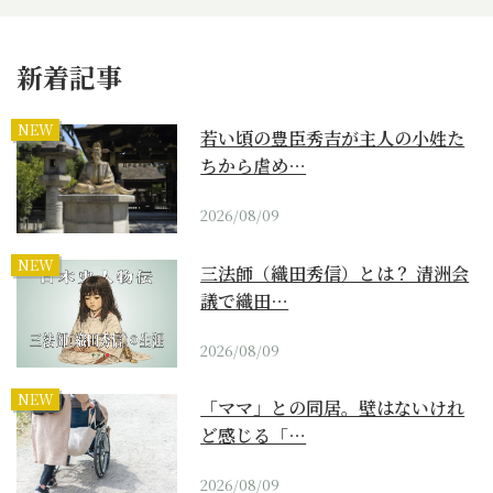
新着記事
NEW
若い頃の豊臣秀吉が主人の小姓た
ちから虐め…
2026/08/09
NEW
三法師（織田秀信）とは？ 清洲会
議で織田…
2026/08/09
NEW
「ママ」との同居。壁はないけれ
ど感じる「…
2026/08/09