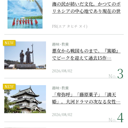
海の民が紡いだ文化。かつてのポ
リネシアの中心地であり現在の世
界遺産からみえてくる...
PR(エア タヒチ ヌイ)
NEW
趣味･教養
悪女から戦国ものまで。『篤姫』
でピークを迎えて過去15作…
2026/08/02
No.
NEW
趣味･教養
「卑弥呼」「藤原薬子」「満天
姫」。大河ドラマの次なる女性…
2026/08/02
No.