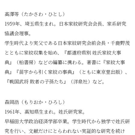
高澤等（たかさわ・ひとし）
1959年、埼玉県生まれ。日本家紋研究会会長、家系研究
協議会理事。
学生時代より実父である日本家紋研究会前会長・千鹿野茂
とともに家紋収集を始め、『都道府県別 姓氏家紋大事
典』（柏書房）などの編纂に携わる。著書に『家紋大事
典』『苗字から引く家紋の事典』（ともに東京堂出版）、
『戦国武将 敗者の子孫たち』（洋泉社）など。
森岡浩（もりおか・ひろし）
1961年、高知県生まれ。姓氏研究家。
早稲田大学政治経済学部卒業。学生時代から独学で姓氏研
究を行い、文献だけにとらわれない実証的な研究を続け