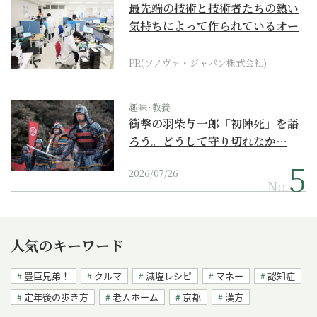
最先端の技術と技術者たちの熱い
気持ちによって作られているオー
ダーメイド補聴器
PR(ソノヴァ・ジャパン株式会社)
趣味･教養
衝撃の羽柴与一郎「初陣死」を語
ろう。どうして守り切れなか…
2026/07/26
No.
人気のキーワード
豊臣兄弟！
クルマ
減塩レシピ
マネー
認知症
定年後の歩き方
老人ホーム
京都
漢方