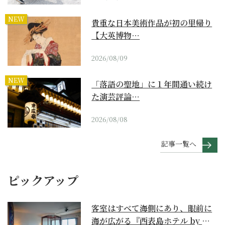
NEW
貴重な日本美術作品が初の里帰り
【大英博物…
2026/08/09
NEW
「落語の聖地」に１年間通い続け
た演芸評論…
2026/08/08
記事一覧へ
ピックアップ
客室はすべて海側にあり、眼前に
海が広がる『西表島ホテル by 星