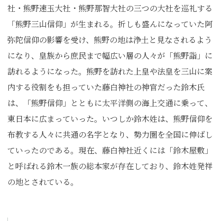
社・熊野速玉大社・熊野那智大社の三つの大社を巡礼する
「熊野三山信仰」が生まれる。折しも盛んになっていた阿
弥陀信仰の影響を受け、熊野の地は浄土と見なされるよう
になり、皇族から庶民まで幅広い層の人々が「熊野詣」に
訪れるようになった。熊野を訪れた上皇や法皇を三山に案
内する役割をも担っていた藤白神社の神官だった鈴木氏
は、「熊野信仰」とともに太平洋側の海上交通に乗って、
東日本に広まっていった。いつしか鈴木姓は、熊野信仰を
布教する人々に共通の名字となり、勢力圏を全国に伸ばし
ていったのである。現在、藤白神社近くには「鈴木屋敷」
と呼ばれる鈴木一族の総本家が存在しており、鈴木姓発祥
の地とされている。