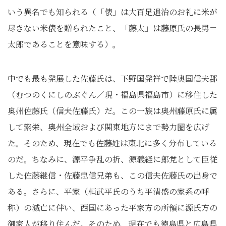
いう異名でも知られる（「俵」は大百足退治のお礼に米が
尽きない米俵を贈られたこと、「藤太」は藤原氏の長男＝
太郎であることを意味する）。
中でも最も発展した佐藤氏は、下野国発祥で陸奥国信夫郡
（むつのくにしのぶぐん／現・福島県福島市）に移住した
奥州佐藤氏（信夫佐藤氏）だ。この一族は奥州藤原氏に属
して繁栄、奥州全域および関東地方にまで勢力圏を広げ
た。そのため、現在でも佐藤姓は東北に多く分布している
のだ。ちなみに、源平争乱の折、源義経に郎党として臣従
した佐藤継信・佐藤忠信兄弟も、この信夫佐藤氏の出身で
ある。さらに、平家（桓武平氏のうち平清盛の家系の呼
称）の滅亡に伴い、西国にあった平家方の所領に源氏方の
御家人が移り住んだ。そのため、現在でも徳島県と広島県