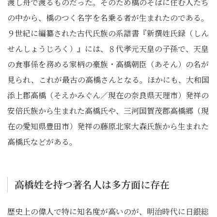
渡し舟で渡るものだった。そのため橋のそばに住む人たち
の中から、橋のつく名字を名乗る者が生まれたのである。
９世紀に編纂された古代氏族の系譜書『新撰姓氏録（しん
せんしょうじろく）』には、８代孝元天皇の子孫で、天皇
の食事係を務める家柄の豪族・高橋朝臣（あそん）の名が
見られ、これが最古の高橋さんとなる。ほかにも、大和国
添上郡高橋（そえかみぐん／現在の奈良県天理市）発祥の
安倍氏族から生まれた高橋氏や、三河国賀茂郡高橋郷（現
在の愛知県豊田市）発祥の藤原北家大森氏族から生まれた
高橋氏などがある。
高橋姓を持つ著名人は多方面に存在
歴史上の偉人で特に知名度が高いのが、明治時代に日銀総