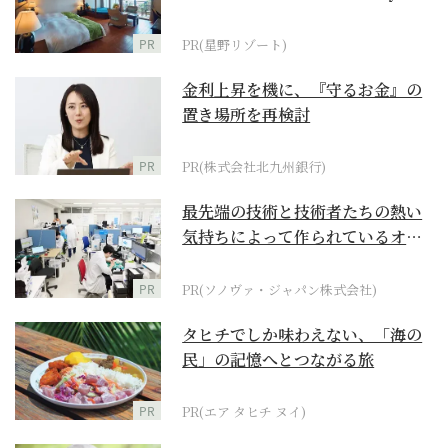
野リゾート』
PR
PR(星野リゾート)
金利上昇を機に、『守るお金』の
置き場所を再検討
PR
PR(株式会社北九州銀行)
最先端の技術と技術者たちの熱い
気持ちによって作られているオー
ダーメイド補聴器
PR
PR(ソノヴァ・ジャパン株式会社)
タヒチでしか味わえない、「海の
民」の記憶へとつながる旅
PR
PR(エア タヒチ ヌイ)