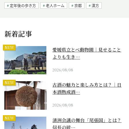
定年後の歩き方
老人ホーム
京都
漢方
新着記事
NEW
愛媛県立とべ動物園｜見せること
よりも生き…
2026/08/08
NEW
古酒の魅力と楽しみ方とは？｜日
本酒熟成酒…
2026/08/08
NEW
清洲会議の舞台「尾張国」とは？
信長の統…