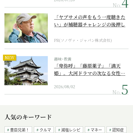
No.
「ヤブサメの声をもう一度聴きた
い」が補聴器チャレンジの後押し
に
PR(ソノヴァ・ジャパン株式会社)
NEW
趣味･教養
「卑弥呼」「藤原薬子」「満天
姫」。大河ドラマの次なる女性…
2026/08/02
No.
人気のキーワード
豊臣兄弟！
クルマ
減塩レシピ
マネー
認知症