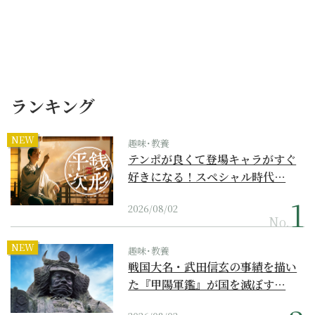
ランキング
NEW
趣味･教養
テンポが良くて登場キャラがすぐ
好きになる！スペシャル時代…
2026/08/02
No.
NEW
趣味･教養
戦国大名・武田信玄の事績を描い
た『甲陽軍鑑』が国を滅ぼす…