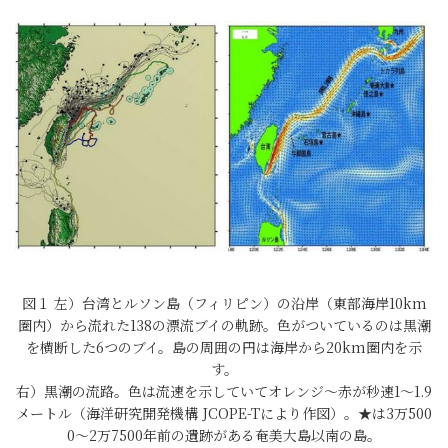
図１ 左）台湾とルソン島（フィリピン）の沿岸（東部海岸10km
圏内）から流れた138の漂流ブイの軌跡。色がついているのは黒潮
を横断した6つのブイ。島の周囲の円は海岸から20km圏内を示
す。
右）黒潮の流路。色は流速を示していてオレンジ～赤が秒速1～1.9
メートル（海洋研究開発機構 JCOPE-Tにより作図）。★は3万500
0～2万7500年前の遺跡がある奄美大島以南の島。