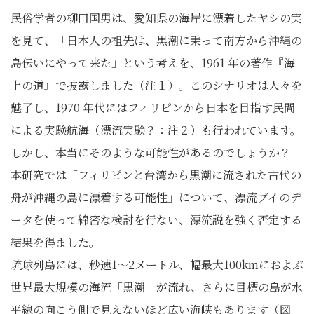
民俗学者の柳田国男は、愛知県の海岸に漂着したヤシの実
を見て、「日本人の祖先は、黒潮に乗って南方から沖縄の
島伝いにやって来た」という考えを、1961 年の著作『海
上の道』で披露しました（注１）。このシナリオは人々を
魅了し、1970 年代にはフィリピンから日本を目指す民間
による実験航海（漂流実験？：注２）も行われています。
しかし、本当にそのような可能性があるのでしょうか？
本研究では「フィリピンと台湾から黒潮に流された古代の
舟が沖縄の島に漂着する可能性」について、漂流ブイのデ
ータを使って綿密な検討を行ない、漂流説を強く否定する
結果を得ました。
琉球列島には、秒速1～2メートル、幅最大100kmにおよぶ
世界最大規模の海流「黒潮」が流れ、さらに目標の島が水
平線の向こう側で見えないほど広い海峡もあります（図