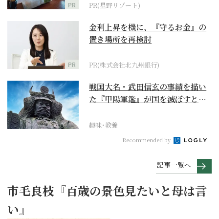
PR
PR(星野リゾート)
金利上昇を機に、『守るお金』の
置き場所を再検討
PR
PR(株式会社北九州銀行)
戦国大名・武田信玄の事績を描い
た『甲陽軍鑑』が国を滅ぼすとし
た大将とは？
趣味･教養
Recommended by
記事一覧へ
市毛良枝『百歳の景色見たいと母は言
い』