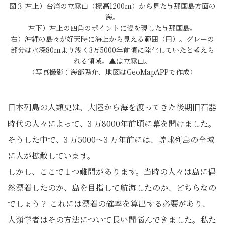
図３ 左上）台湾の立霧山（標高1200ｍ）から見た与那国島方面の
海。
左下）左上の四角のポイントに姿を現した与那国島。
右）沖縄の島々が好天時に海上から見える範囲（円）。グレーの
部分は水深80ｍより浅く3万5000年前頃に陸化していたと考えら
れる領域。▲は立霧山。
（写真撮影：海部陽介、地図はGeoMapAPPで作成）
日本列島の人類史は、大陸から海を渡ってきた後期旧石器
時代の人々によって、3 万8000年前頃に幕を開けました。
そうした中で、3 万5000～3 万年前には、琉球列島の全域
に人が拡散しています。
しかし、ここで１つ難問があります。当時の人々は島に偶
然漂着したのか、島を目指して航海したのか、どちらなの
でしょう？ これには漂着の確率を算出する必要があり、
人類学者はその方法について長い間悩んできました。私た