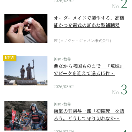
2026/08/02
No.
オーダーメイドで製作する、高機
能かつ充電式の耳あな型補聴器
PR(ソノヴァ・ジャパン株式会社)
NEW
趣味･教養
悪女から戦国ものまで。『篤姫』
でピークを迎えて過去15作…
2026/08/02
No.
趣味･教養
衝撃の羽柴与一郎「初陣死」を語
ろう。どうして守り切れなか…
2026/07/26