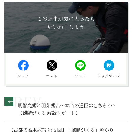
この記事が気に入ったら
いいね！しよう
シェア
ポスト
シェア
ブックマーク
明智光秀と羽柴秀吉～本当の逆臣はどちらか？
【麒麟がくる 解読リポート】
【古都の名水散策 第６回】「麒麟がくる」ゆかり