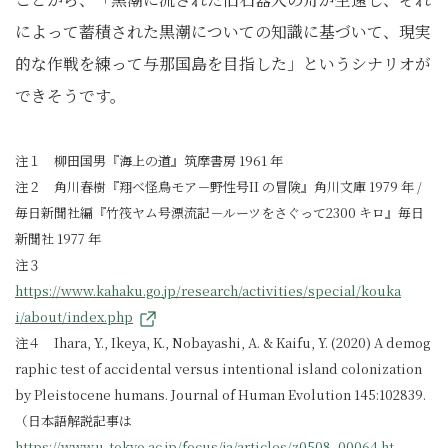
によって蓄積された黒潮についての知識に基づいて、現実
的な作戦を練って与那国島を目指した」というシナリオが
できそうです。
注１ 柳田国男『海上の道』筑摩書房 1961 年
注２ 角川春樹『翔べ怪鳥モア－野性号II の冒険』角川文庫 1979 年 /
毎日新聞社編『竹筏ヤム号漂流記－ルーツをさぐって2300 キロ』毎日
新聞社 1977 年
注３
https://www.kahaku.go.jp/research/activities/special/kouka
i/about/index.php
注４ Ihara, Y., Ikeya, K., Nobayashi, A. & Kaifu, Y. (2020) A demog
raphic test of accidental versus intentional island colonization
by Pleistocene humans. Journal of Human Evolution 145:102839.
（日本語解説記事は
https://www.u-tokyo.ac.jp/focus/ja/articles/z0508_00064.ht