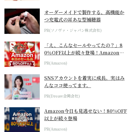
オーダーメイドで製作する、高機能か
つ充電式の耳あな型補聴器
PR(ソノヴァ・ジャパン株式会社)
「え、こんなセールやってたの？」8
0％OFF以上が続々登場！Amazonの
本気が...
PR(Amazon)
SNSアカウントを着実に成長。実はみ
んなココ使ってます。
PR(Dreaw合同会社)
Amazon今日も見逃せない！80%OFF
以上が続々登場
PR(Amazon)