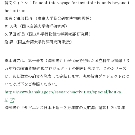
論文タイトル： Palaeolithic voyage for invisible islands beyond t
he horizon
著者：海部 陽介 （東京大学総合研究博物館 教授）
郭 天俠 （国立台湾大学海洋研究所）
久保田 好美（国立科学博物館地学研究部 研究員）
詹 森 （国立台湾大学海洋研究所 教授）
※本研究は、第一著者（海部陽介）が代表を務めた国立科学博物館「３
万年前の航海 徹底再現プロジェクト」の関連研究です。このシリーズ
は、あと数本の論文を発表して完結します。実験航海プロジェクトにつ
いては以下をご参照ください。
https://www.kahaku.go.jp/research/activities/special/kouka
i/
海部陽介『サピエンス日本上陸－３万年前の大航海』講談社 2020 年