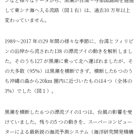
ンなど様々なデータから、黒潮が台湾～与那国島間を通過
して東シナ海へ入る流路（図１右）は、過去10 万年以上
変わっていません。
1989～2017 年の29 年間の様々な季節に、台湾とフィリピ
ンの沿岸から流された138 の漂流ブイの動きを解析しまし
た。そのうち127 が黒潮に乗って北へ運ばれましたが、そ
の大多数（95%）は黒潮を横断できず、横断した6 つのう
ち沖縄の島から20km 圏内に近づいたものは4 つ（全体の
3%）でした（図１）。
黒潮を横断した６つの漂流ブイの1 つは、台風の影響を受
けていました。残りの5 つの動きを、スーパーコンピュー
ターによる最新鋭の海流予測システム（海洋研究開発機構