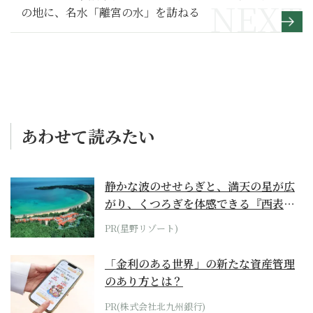
の地に、名水「離宮の水」を訪ねる
あわせて読みたい
静かな波のせせらぎと、満天の星が広
がり、くつろぎを体感できる『西表島
ホテル by...
PR(星野リゾート)
「金利のある世界」の新たな資産管理
のあり方とは？
PR(株式会社北九州銀行)