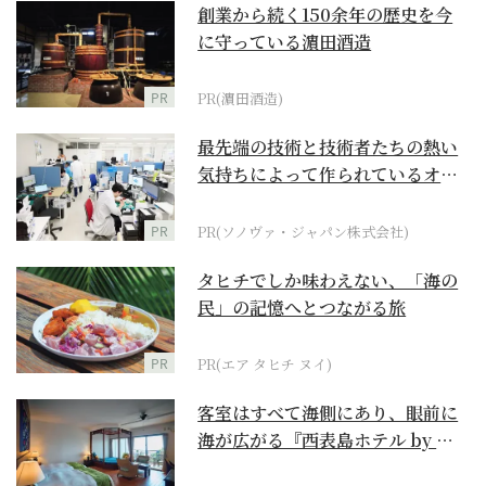
創業から続く150余年の歴史を今
に守っている濵田酒造
PR
PR(濵田酒造)
最先端の技術と技術者たちの熱い
気持ちによって作られているオー
ダーメイド補聴器
PR
PR(ソノヴァ・ジャパン株式会社)
タヒチでしか味わえない、「海の
民」の記憶へとつながる旅
PR
PR(エア タヒチ ヌイ)
客室はすべて海側にあり、眼前に
海が広がる『西表島ホテル by 星
野リゾート』