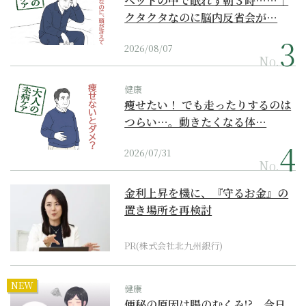
ベッドの中で眠れず朝３時……｜
クタクタなのに脳内反省会が…
2026/08/07
No.
健康
痩せたい！ でも走ったりするのは
つらい…。動きたくなる体…
2026/07/31
No.
金利上昇を機に、『守るお金』の
置き場所を再検討
PR(株式会社北九州銀行)
NEW
健康
便秘の原因は腸のむくみ!? 今日