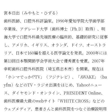
宮本日出（みやもと・ひずる）
歯科医師、口腔外科評論家。1990年愛知学院大学歯学部
卒業後、アデレード大学（歯科博士〔Ph.D〕取得）、明
海大学で口腔外科最先端医療の臨床的、基礎的研究に従事
し、アメリカ、イギリス、オランダ、ドイツ、オーストラ
リア、日本で160編を超える医学論文を発表。2000年には
第13回日本顎関節学会学術大会で優秀賞を受賞。2007年
幸町歯科口腔外科医院（埼玉県志木市）を開業。現在は
「ホンマでっか!?TV」（フジテレビ）、「AWAKE」（ba
yfm）などのTV・ラジオ出演をはじめ、Yahoo!ニュー
ス、ダイヤモンド・オンライン、PRESIDENT Online、
歯科医療最大級のwebサイト「WHITE CROSS」などの
ウェブメディア、患者さんと歯科医院をつなぐ治療説明用