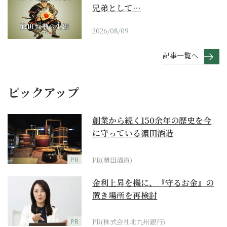
兄弟として…
2026/08/09
記事一覧へ
ピックアップ
創業から続く150余年の歴史を今
に守っている濵田酒造
PR
PR(濵田酒造)
金利上昇を機に、『守るお金』の
置き場所を再検討
PR
PR(株式会社北九州銀行)