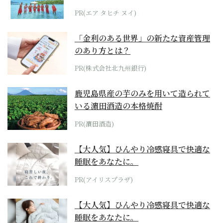
らみえてくる...
PR(エア タヒチ ヌイ)
「金利のある世界」の新たな資産管理
のあり方とは？
PR(株式会社北九州銀行)
鹿児島県産の芋のみを用いて造られて
いる濵田酒造の本格焼酎
PR(濵田酒造)
【大人気】ひんやり冷感寝具で快適な
睡眠をあなたに。
PR(アイリスプラザ)
【大人気】ひんやり冷感寝具で快適な
睡眠をあなたに。