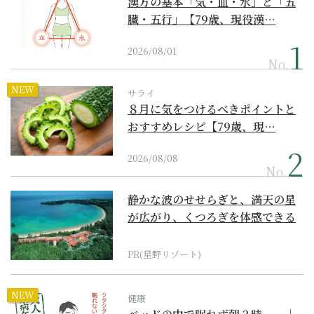
漢方の基本「気・血・水」と「五
臓・五行」【79歳、現役漢…
2026/08/01
No.
NEW
サライ
８月に気をつけるべきポイントと
おすすめレシピ【79歳、現…
2026/08/08
No.
静かな波のせせらぎと、満天の星
が広がり、くつろぎを体感できる
『西表島ホテル by...
PR(星野リゾート)
NEW
健康