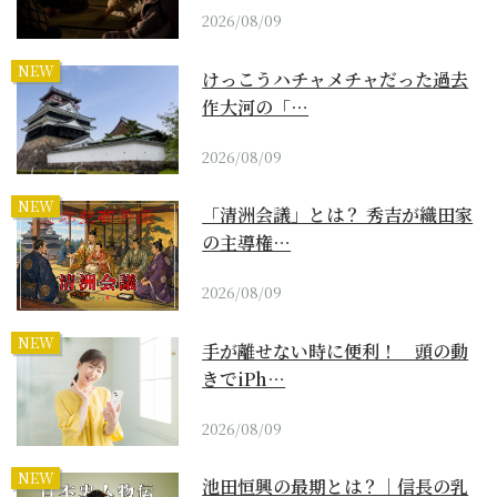
2026/08/09
NEW
けっこうハチャメチャだった過去
作大河の「…
2026/08/09
NEW
「清洲会議」とは？ 秀吉が織田家
の主導権…
2026/08/09
NEW
手が離せない時に便利！ 頭の動
きでiPh…
2026/08/09
NEW
池田恒興の最期とは？｜信長の乳