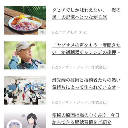
タヒチでしか味わえない、「海の
民」の記憶へとつながる旅
PR
PR(エア タヒチ ヌイ)
「ヤブサメの声をもう一度聴きた
い」が補聴器チャレンジの後押し
に
PR
PR(ソノヴァ・ジャパン株式会社)
最先端の技術と技術者たちの熱い
気持ちによって作られているオー
ダーメイド補聴器
PR
PR(ソノヴァ・ジャパン株式会社)
便秘の原因は腸のむくみ!? 今日
からできる腸活習慣をご紹介