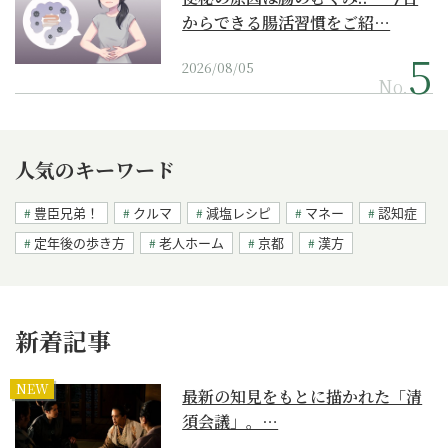
からできる腸活習慣をご紹…
2026/08/05
No.
人気のキーワード
豊臣兄弟！
クルマ
減塩レシピ
マネー
認知症
定年後の歩き方
老人ホーム
京都
漢方
新着記事
NEW
最新の知見をもとに描かれた「清
須会議」。…