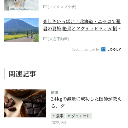
PR(アイリスプラザ)
楽しさいっぱい！北海道・ニセコで避
暑の夏旅 絶景とアクティビティが揃う
「ニセコ東...
PR(東急不動産)
Recommended by
関連記事
健康
24kgの減量に成功した医師が教え
る、ダ…
食事
ダイエット
2022/9/3