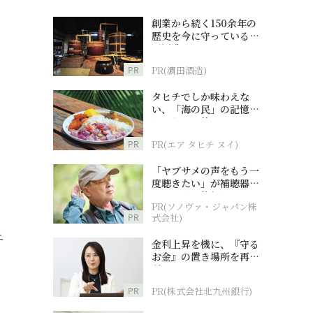
創業から続く150余年の
歴史を今に守っている濵
田酒造
PR
PR(濵田酒造)
タヒチでしか味わえな
い、「海の民」の記憶へ
とつながる旅
PR
PR(エア タヒチ ヌイ)
「ヤブサメの声をもう一
度聴きたい」が補聴器チ
ャレンジの後押しに
PR(ソノヴァ・ジャパン株
PR
式会社)
エ
金利上昇を機に、『守る
お金』の置き場所を再検
討
PR
PR(株式会社北九州銀行)
、