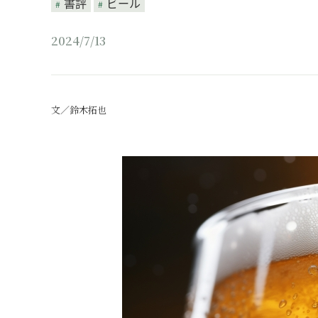
書評
ビール
2024/7/13
文／鈴木拓也