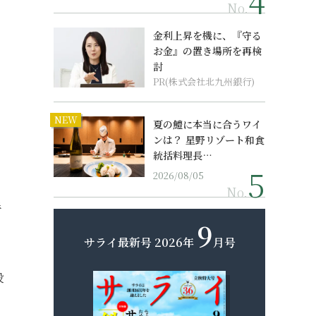
No.
金利上昇を機に、『守る
お金』の置き場所を再検
討
PR(株式会社北九州銀行)
。
NEW
夏の鱧に本当に合うワイ
ンは？ 星野リゾート和食
統括料理長…
2026/08/05
No.
手
9
サライ最新号
2026年
月号
段