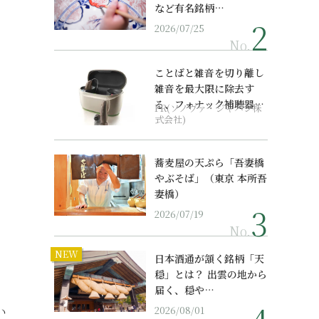
など有名銘柄…
2026/07/25
No.
ことばと雑音を切り離し
雑音を最大限に除去す
る、フォナック補聴器の
PR(ソノヴァ・ジャパン株
最上位モデル
式会社)
蕎麦屋の天ぷら「吾妻橋
やぶそば」（東京 本所吾
妻橋）
2026/07/19
No.
NEW
日本酒通が頷く銘柄「天
穏」とは？ 出雲の地から
届く、穏や…
い
2026/08/01