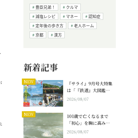
豊臣兄弟！
クルマ
減塩レシピ
マネー
認知症
定年後の歩き方
老人ホーム
京都
漢方
ス
新着記事
NEW
が
『サライ』9月号大特集
は「『鉄道』大図鑑…
2026/08/07
NEW
101歳で亡くなるまで
「初心」を胸に高み…
れ
2026/08/07