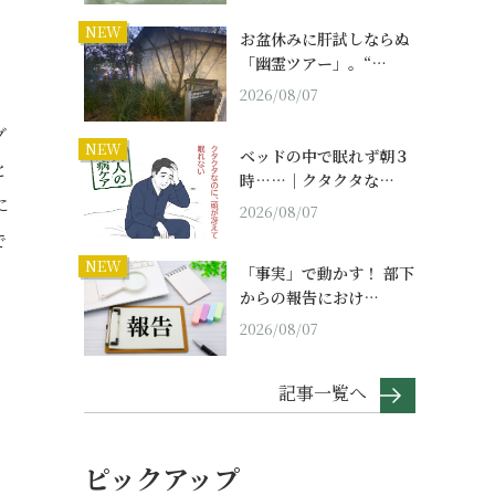
NEW
お盆休みに肝試しならぬ
「幽霊ツアー」。“…
2026/08/07
グ
NEW
ベッドの中で眠れず朝３
と
時……｜クタクタな…
に
2026/08/07
で
NEW
「事実」で動かす！ 部下
からの報告におけ…
2026/08/07
記事一覧へ
ピックアップ