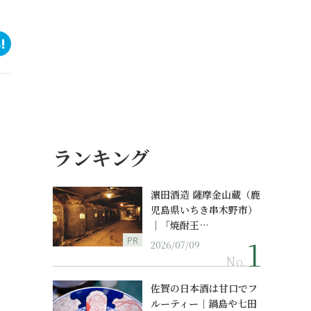
ランキング
濵田酒造 薩摩金山蔵（鹿
児島県いちき串木野市）
｜「焼酎王…
PR
2026/07/09
No.
佐賀の日本酒は甘口でフ
ルーティー｜鍋島や七田