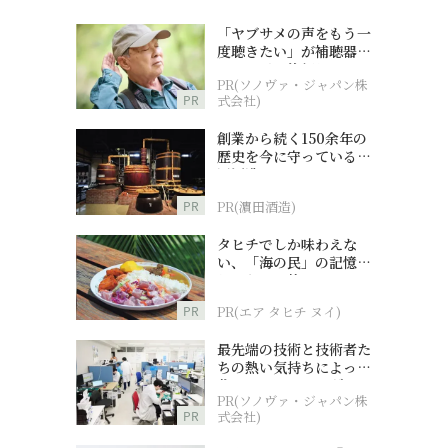
「ヤブサメの声をもう一
度聴きたい」が補聴器チ
ャレンジの後押しに
PR(ソノヴァ・ジャパン株
PR
式会社)
創業から続く150余年の
歴史を今に守っている濵
田酒造
PR
PR(濵田酒造)
タヒチでしか味わえな
い、「海の民」の記憶へ
とつながる旅
PR
PR(エア タヒチ ヌイ)
最先端の技術と技術者た
ちの熱い気持ちによって
作られているオーダーメ
PR(ソノヴァ・ジャパン株
イド補聴器
PR
式会社)