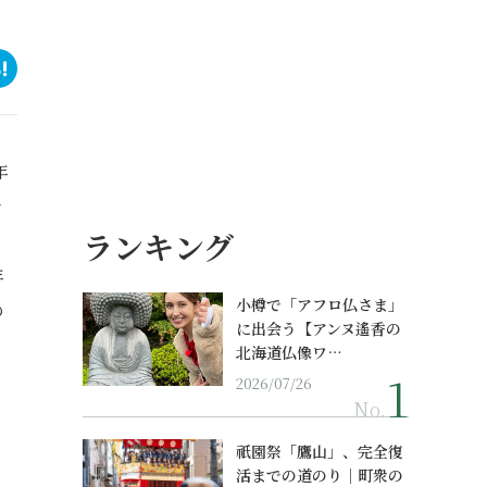
年
で
ランキング
、
年
小樽で「アフロ仏さま」
の
に出会う【アンヌ遙香の
北海道仏像ワ…
2026/07/26
No.
祇園祭「鷹山」、完全復
活までの道のり｜町衆の