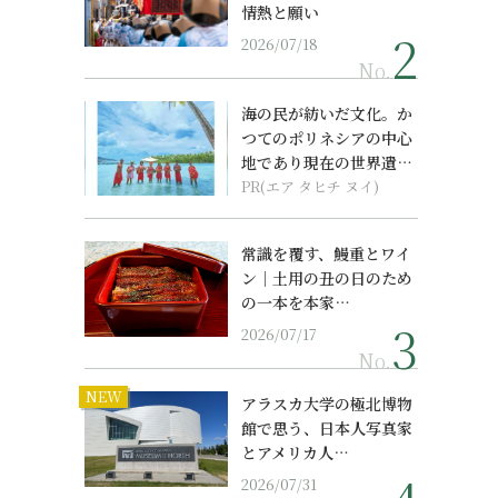
情熱と願い
2026/07/18
No.
海の民が紡いだ文化。か
つてのポリネシアの中心
地であり現在の世界遺産
からみえてくる...
PR(エア タヒチ ヌイ)
常識を覆す、鰻重とワイ
ン｜土用の丑の日のため
の一本を本家…
2026/07/17
No.
NEW
アラスカ大学の極北博物
館で思う、日本人写真家
とアメリカ人…
2026/07/31