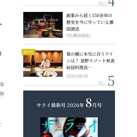
No.
創業から続く150余年の
歴史を今に守っている濵
人
田酒造
PR(濵田酒造)
NEW
道
夏の鱧に本当に合うワイ
ンは？ 星野リゾート和食
統括料理長…
2026/08/05
No.
な
弁
8
サライ最新号
2026年
月号
て