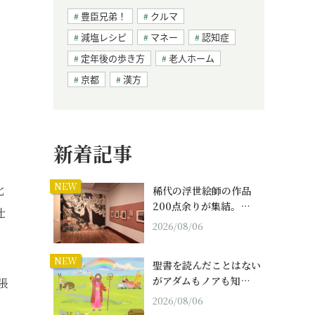
豊臣兄弟！
クルマ
減塩レシピ
マネー
認知症
定年後の歩き方
老人ホーム
京都
漢方
新着記事
NEW
化
稀代の浮世絵師の作品
200点余りが集結。…
仕
2026/08/06
NEW
聖書を読んだことはない
がアダムもノアも知…
張
2026/08/06