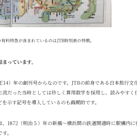
有料特急が含まれているのはJTB時刻表の特徴。
詰まっています。
正14）年の創刊号からなのです。JTBの前身である日本旅行文
主流だった当時としては珍しく算用数字を採用し、読みやすく
どを示す記号を導入しているのも画期的です。
、1872（明治５）年の新橋～横浜間の鉄道開通時に駅構内に
です。