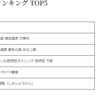
キング TOP5
。