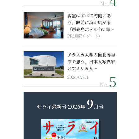
No.
客室はすべて海側にあ
り、眼前に海が広がる
『西表島ホテル by 星野
リゾート』
PR(星野リゾート)
アラスカ大学の極北博物
館で思う、日本人写真家
とアメリカ人…
2026/07/31
No.
9
サライ最新号
2026年
月号