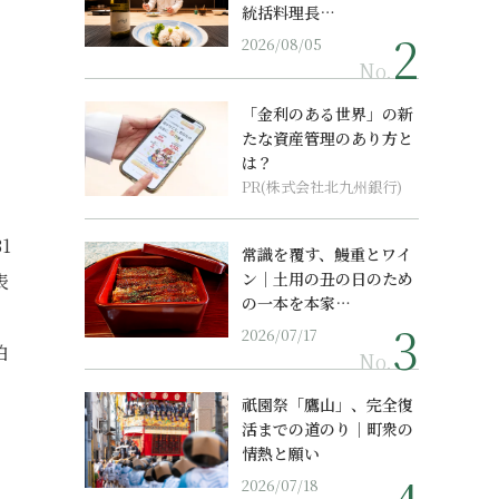
統括料理長…
2026/08/05
No.
「金利のある世界」の新
たな資産管理のあり方と
は？
PR(株式会社北九州銀行)
1
常識を覆す、鰻重とワイ
ン｜土用の丑の日のため
表
の一本を本家…
2026/07/17
泊
No.
祇園祭「鷹山」、完全復
活までの道のり｜町衆の
情熱と願い
2026/07/18