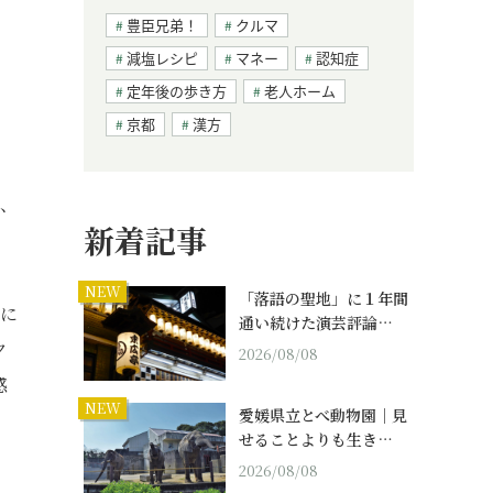
豊臣兄弟！
クルマ
減塩レシピ
マネー
認知症
定年後の歩き方
老人ホーム
京都
漢方
る、
新着記事
NEW
「落語の聖地」に１年間
線に
通い続けた演芸評論…
ク
2026/08/08
感
NEW
愛媛県立とべ動物園｜見
せることよりも生き…
2026/08/08