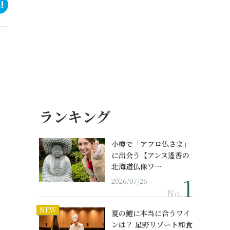
ランキング
小樽で「アフロ仏さま」
に出会う【アンヌ遙香の
北海道仏像ワ…
2026/07/26
No.
NEW
夏の鱧に本当に合うワイ
ンは？ 星野リゾート和食