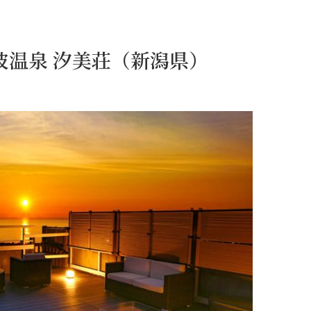
波温泉 汐美荘（新潟県）