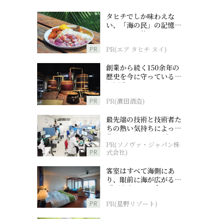
タヒチでしか味わえな
い、「海の民」の記憶へ
とつながる旅
PR
PR(エア タヒチ ヌイ)
創業から続く150余年の
歴史を今に守っている濵
田酒造
PR
PR(濵田酒造)
最先端の技術と技術者た
ちの熱い気持ちによって
作られているオーダーメ
PR(ソノヴァ・ジャパン株
イド補聴器
PR
式会社)
客室はすべて海側にあ
り、眼前に海が広がる
『西表島ホテル by 星野
リゾート』
PR
PR(星野リゾート)