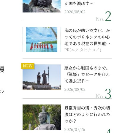
が国を滅ぼす…
2026/08/02
No.
海の民が紡いだ文化。か
つてのポリネシアの中心
地であり現在の世界遺産
からみえてくる...
PR(エア タヒチ ヌイ)
NEW
漫
悪女から戦国ものまで。
『篤姫』でピークを迎え
て過去15作…
2026/08/02
なフ
No.
…
豊臣秀吉の甥・秀次の切
腹はどのように行われた
のか？
2026/07/26