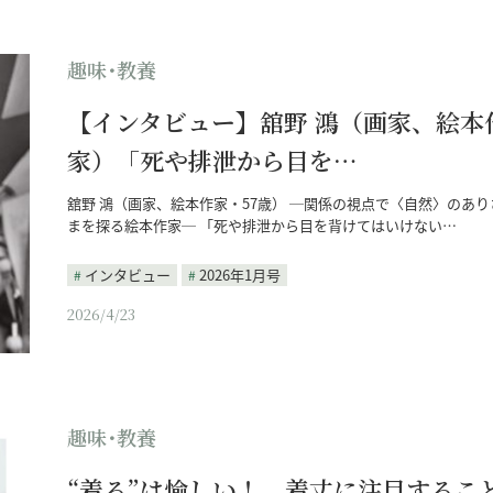
趣味･教養
【インタビュー】舘野 鴻（画家、絵本
家）「死や排泄から目を…
舘野 鴻（画家、絵本作家・57歳） ─関係の視点で〈自然〉のあり
まを探る絵本作家─ 「死や排泄から目を背けてはいけない…
インタビュー
2026年1月号
2026/4/23
趣味･教養
“着る”は愉しい！ 着丈に注目するこ