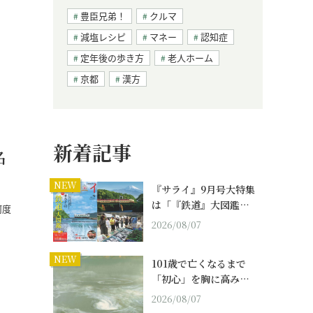
豊臣兄弟！
クルマ
減塩レシピ
マネー
認知症
定年後の歩き方
老人ホーム
京都
漢方
新着記事
名
NEW
『サライ』9月号大特集
は「『鉄道』大図鑑…
何度
2026/08/07
NEW
101歳で亡くなるまで
「初心」を胸に高み…
2026/08/07