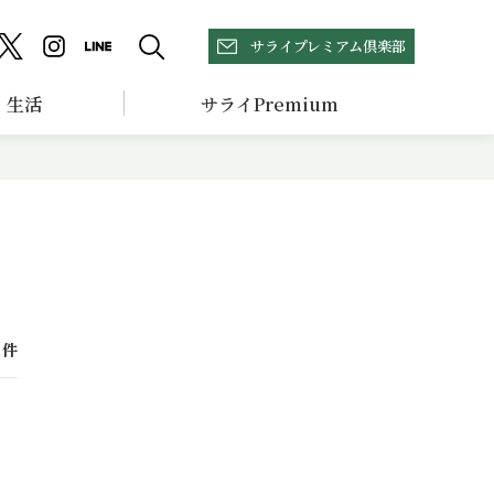
サライプレミアム倶楽部
生活
サライPremium
件