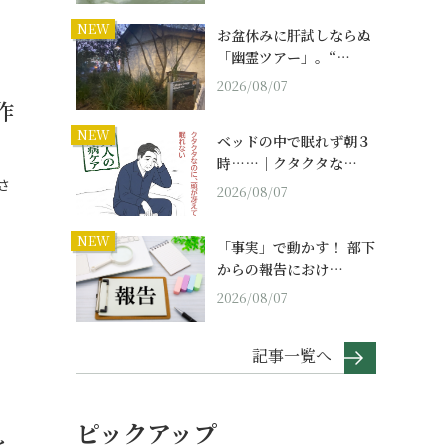
NEW
お盆休みに肝試しならぬ
「幽霊ツアー」。“…
2026/08/07
作
NEW
ベッドの中で眠れず朝３
時……｜クタクタな…
さ
2026/08/07
NEW
「事実」で動かす！ 部下
からの報告におけ…
2026/08/07
記事一覧へ
ピックアップ
と