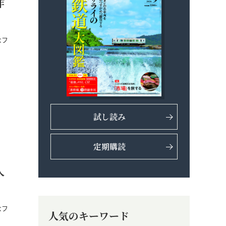
作
なフ
…
試し読み
定期購読
人
なフ
人気のキーワード
…