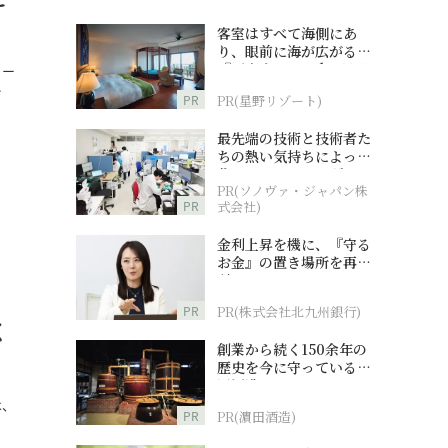
客室はすべて海側にあ
り、眼前に海が広がる
『西表島ホテル by 星野
コー
リゾート』
…
PR
PR(星野リゾート)
最先端の技術と技術者た
ちの熱い気持ちによって
作られているオーダーメ
PR(ソノヴァ・ジャパン株
イド補聴器
PR
式会社)
金利上昇を機に、『守る
お金』の置き場所を再検
討
PR
PR(株式会社北九州銀行)
く
創業から続く150余年の
歴史を今に守っている濵
田酒造
は、
PR
PR(濵田酒造)
…