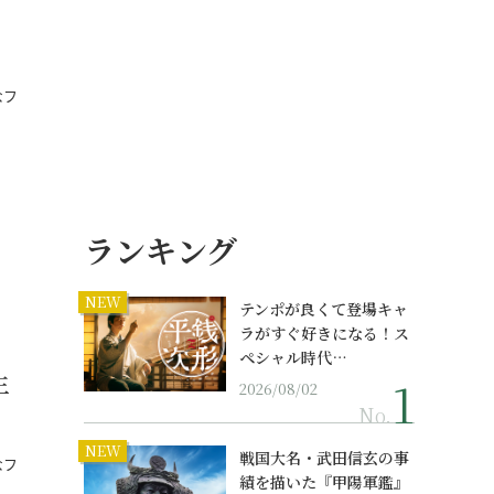
、
なフ
…
ランキング
NEW
テンポが良くて登場キャ
ラがすぐ好きになる！ス
ペシャル時代…
生
2026/08/02
No.
NEW
戦国大名・武田信玄の事
なフ
績を描いた『甲陽軍鑑』
…