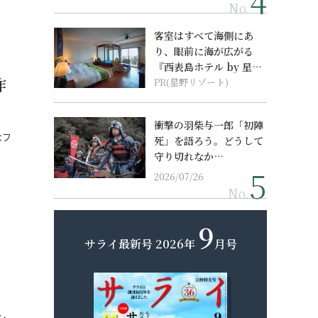
No.
客室はすべて海側にあ
り、眼前に海が広がる
『西表島ホテル by 星野
作
リゾート』
PR(星野リゾート)
衝撃の羽柴与一郎「初陣
なフ
死」を語ろう。どうして
…
守り切れなか…
2026/07/26
No.
9
サライ最新号
2026年
月号