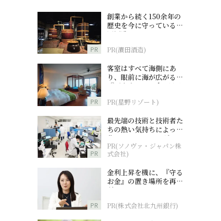
創業から続く150余年の
歴史を今に守っている濵
田酒造
PR
PR(濵田酒造)
客室はすべて海側にあ
り、眼前に海が広がる
『西表島ホテル by 星野
リゾート』
PR
PR(星野リゾート)
最先端の技術と技術者た
ちの熱い気持ちによって
作られているオーダーメ
PR(ソノヴァ・ジャパン株
イド補聴器
PR
式会社)
金利上昇を機に、『守る
お金』の置き場所を再検
討
PR
PR(株式会社北九州銀行)