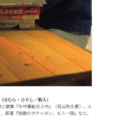
ん（ほむら・ひろし／歌人）
著書に歌集『水中翼船炎上中』（若山牧水賞）、エ
』、新著『短歌のガチャポン、もう一回』など。