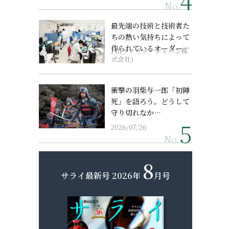
No.
最先端の技術と技術者た
ちの熱い気持ちによって
作られているオーダーメ
PR(ソノヴァ・ジャパン株
イド補聴器
式会社)
衝撃の羽柴与一郎「初陣
死」を語ろう。どうして
守り切れなか…
2026/07/26
No.
8
サライ最新号
2026年
月号