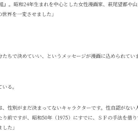
年組』。昭和24年生まれを中心とした女性漫画家、萩尾望都や山
の世界を一変させました」
分たちで決めていい、というメッセージが漫画に込められてい
ている。
は、性別がまだ決まってないキャラクターです。性自認がない
り前ですが、昭和50年（1975）にすでに、ＳＦの手法を借り
ました」