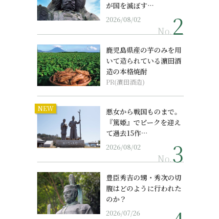
が国を滅ぼす…
2026/08/02
No.
鹿児島県産の芋のみを用
いて造られている濵田酒
造の本格焼酎
PR(濵田酒造)
NEW
悪女から戦国ものまで。
『篤姫』でピークを迎え
て過去15作…
2026/08/02
No.
豊臣秀吉の甥・秀次の切
腹はどのように行われた
のか？
2026/07/26