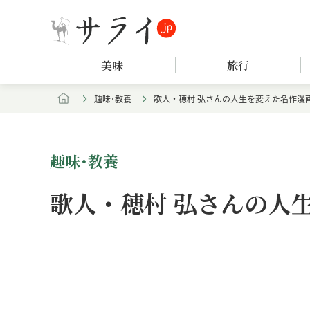
美味
旅行
趣味･教養
歌人・穂村 弘さんの人生を変えた名作漫
趣味･教養
歌人・穂村 弘さんの人
Loaded
:
/
Unmute
7.61%