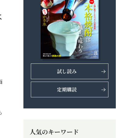
は
試し読み
画
定期購読
ら
人気のキーワード