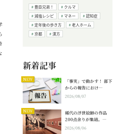
豊臣兄弟！
クルマ
減塩レシピ
マネー
認知症
学
定年後の歩き方
老人ホーム
ら
京都
漢方
時
な
新着記事
NEW
「事実」で動かす！ 部下
からの報告におけ…
2026/08/07
NEW
稀代の浮世絵師の作品
200点余りが集結。…
2026/08/06