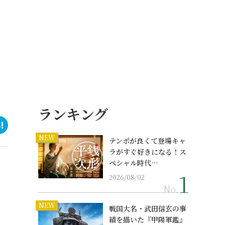
ランキング
NEW
テンポが良くて登場キャ
ラがすぐ好きになる！ス
ペシャル時代…
2026/08/02
No.
。
NEW
戦国大名・武田信玄の事
績を描いた『甲陽軍鑑』