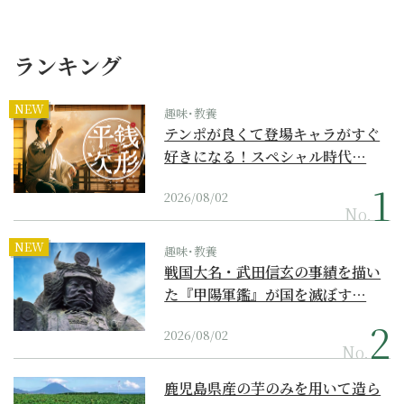
ランキング
NEW
趣味･教養
テンポが良くて登場キャラがすぐ
好きになる！スペシャル時代…
2026/08/02
No.
NEW
趣味･教養
戦国大名・武田信玄の事績を描い
た『甲陽軍鑑』が国を滅ぼす…
2026/08/02
No.
鹿児島県産の芋のみを用いて造ら