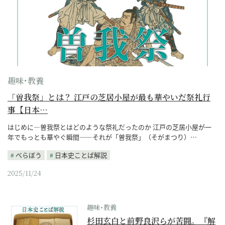
趣味･教養
「曽我祭」とは？ 江戸の芝居小屋が最も華やいだ祭礼行
事【日本…
はじめに—曽我祭とはどのような祭礼だったのか 江戸の芝居小屋が一
年でもっとも華やぐ瞬間——それが「曽我祭」（そがまつり）…
べらぼう
日本史ことば解説
2025/11/24
趣味･教養
杉田玄白と前野良沢らが苦闘。『解