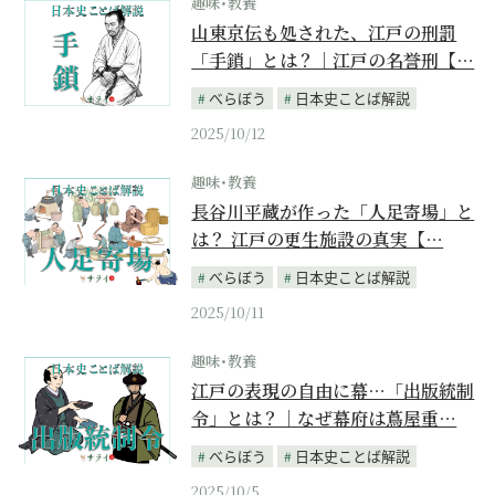
趣味･教養
山東京伝も処された、江戸の刑罰
「手鎖」とは？｜江戸の名誉刑【…
べらぼう
日本史ことば解説
2025/10/12
趣味･教養
長谷川平蔵が作った「人足寄場」と
は？ 江戸の更生施設の真実【…
べらぼう
日本史ことば解説
2025/10/11
趣味･教養
江戸の表現の自由に幕…「出版統制
令」とは？｜なぜ幕府は蔦屋重…
べらぼう
日本史ことば解説
2025/10/5