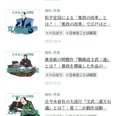
趣味･教養
松平定信による「寛政の改革」と
は？｜「寛政の改革」で江戸はど…
べらぼう
日本史ことば解説
2025/10/4
趣味･教養
黄表紙の問題作『鸚鵡返文武二道』
とは？｜幕政を揶揄した作品の…
べらぼう
日本史ことば解説
2025/9/21
趣味･教養
古今未曽有の大流行『文武二道万石
通』とは？｜喜三二が戯作活動…