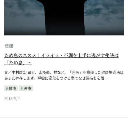
健康
ため息のススメ｜イライラ・不調を上手に逃がす秘訣は
「ため息」…
文／中村康宏 ヨガ、太極拳、禅など、「呼吸」を意識した健康増進法は
あまた存在します。呼吸に変化をつける事でなぜ気持ちを落…
健康
医療
2018/9/2