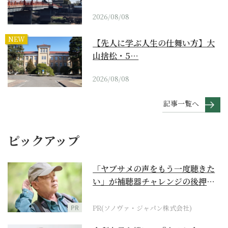
2026/08/08
NEW
【先人に学ぶ人生の仕舞い方】大
山捨松・5…
2026/08/08
記事一覧へ
ピックアップ
「ヤブサメの声をもう一度聴きた
い」が補聴器チャレンジの後押し
に
PR
PR(ソノヴァ・ジャパン株式会社)