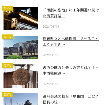
NEW
「落語の聖地」に１年間通い続け
た演芸評論…
2026/08/08
NEW
愛媛県立とべ動物園｜見せること
よりも生き…
2026/08/08
NEW
古酒の魅力と楽しみ方とは？｜日
本酒熟成酒…
2026/08/08
NEW
清洲会議の舞台「尾張国」とは？
信長の統…