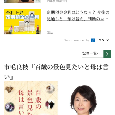
PR
PR(濵田酒造)
定期預金金利はどうなる？ 今後の
見通しと「預け替え」判断のコツ
【お金の学校】
生活
Recommended by
記事一覧へ
市毛良枝『百歳の景色見たいと母は言
い』