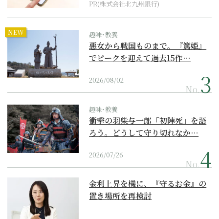
PR(株式会社北九州銀行)
NEW
趣味･教養
悪女から戦国ものまで。『篤姫』
でピークを迎えて過去15作…
2026/08/02
No.
趣味･教養
衝撃の羽柴与一郎「初陣死」を語
ろう。どうして守り切れなか…
2026/07/26
No.
金利上昇を機に、『守るお金』の
置き場所を再検討