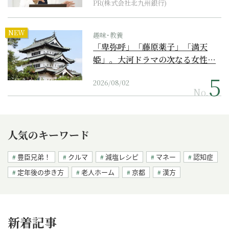
PR(株式会社北九州銀行)
NEW
趣味･教養
「卑弥呼」「藤原薬子」「満天
姫」。大河ドラマの次なる女性…
2026/08/02
No.
人気のキーワード
豊臣兄弟！
クルマ
減塩レシピ
マネー
認知症
定年後の歩き方
老人ホーム
京都
漢方
新着記事