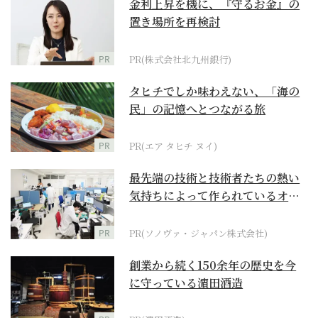
金利上昇を機に、『守るお金』の
置き場所を再検討
PR
PR(株式会社北九州銀行)
タヒチでしか味わえない、「海の
民」の記憶へとつながる旅
PR
PR(エア タヒチ ヌイ)
最先端の技術と技術者たちの熱い
気持ちによって作られているオー
ダーメイド補聴器
PR
PR(ソノヴァ・ジャパン株式会社)
創業から続く150余年の歴史を今
に守っている濵田酒造