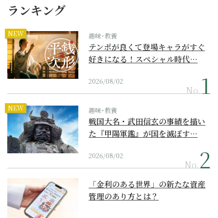
ランキング
NEW
趣味･教養
テンポが良くて登場キャラがすぐ
好きになる！スペシャル時代…
2026/08/02
No.
NEW
趣味･教養
戦国大名・武田信玄の事績を描い
た『甲陽軍鑑』が国を滅ぼす…
2026/08/02
No.
「金利のある世界」の新たな資産
管理のあり方とは？