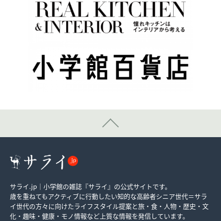
サライ.jp｜小学館の雑誌『サライ』の公式サイトです。
歳を重ねてもアクティブに行動したい知的な高齢者シニア世代＝サラ
イ世代の方々に向けたライフスタイル提案と旅・食・人物・歴史・文
化・趣味・健康・モノ情報など上質な情報を発信しています。