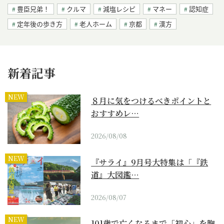
豊臣兄弟！
クルマ
減塩レシピ
マネー
認知症
定年後の歩き方
老人ホーム
京都
漢方
新着記事
NEW
８月に気をつけるべきポイントと
おすすめレ…
2026/08/08
NEW
『サライ』9月号大特集は「『鉄
道』大図鑑…
2026/08/07
NEW
101歳で亡くなるまで「初心」を胸