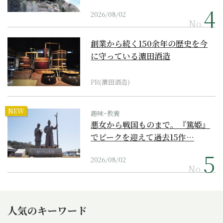
2026/08/02
No.
創業から続く150余年の歴史を今
に守っている濵田酒造
PR(濵田酒造)
NEW
趣味･教養
悪女から戦国ものまで。『篤姫』
でピークを迎えて過去15作…
2026/08/02
No.
人気のキーワード