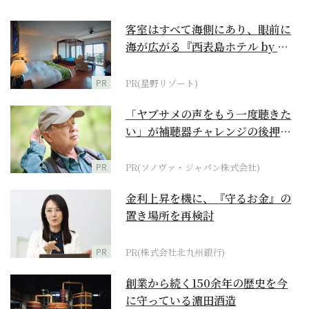
客室はすべて海側にあり、眼前に
海が広がる『西表島ホテル by 星
野リゾート』
PR
PR(星野リゾート)
「ヤブサメの声をもう一度聴きた
い」が補聴器チャレンジの後押し
に
PR
PR(ソノヴァ・ジャパン株式会社)
金利上昇を機に、『守るお金』の
置き場所を再検討
PR
PR(株式会社北九州銀行)
創業から続く150余年の歴史を今
に守っている濵田酒造