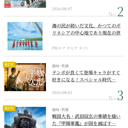
2026/08/07
No.
海の民が紡いだ文化。かつてのポ
リネシアの中心地であり現在の世
界遺産からみえてくる...
PR(エア タヒチ ヌイ)
NEW
趣味･教養
テンポが良くて登場キャラがすぐ
好きになる！スペシャル時代…
2026/08/02
No.
NEW
趣味･教養
戦国大名・武田信玄の事績を描い
た『甲陽軍鑑』が国を滅ぼす…