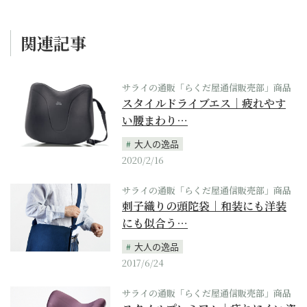
関連記事
サライの通販「らくだ屋通信販売部」商品
スタイルドライブエス｜疲れやす
い腰まわり…
大人の逸品
2020/2/16
サライの通販「らくだ屋通信販売部」商品
刺子織りの頭陀袋｜和装にも洋装
にも似合う…
大人の逸品
2017/6/24
サライの通販「らくだ屋通信販売部」商品