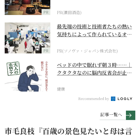
PR
PR(濵田酒造)
最先端の技術と技術者たちの熱い
気持ちによって作られているオー
ダーメイド補聴器
PR
PR(ソノヴァ・ジャパン株式会社)
ベッドの中で眠れず朝３時……｜
クタクタなのに脳内反省会が止ま
らない【大人の未病ケ...
健康
Recommended by
記事一覧へ
市毛良枝『百歳の景色見たいと母は言