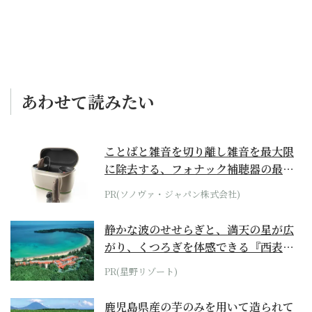
あわせて読みたい
ことばと雑音を切り離し雑音を最大限
に除去する、フォナック補聴器の最上
位モデル
PR(ソノヴァ・ジャパン株式会社)
静かな波のせせらぎと、満天の星が広
がり、くつろぎを体感できる『西表島
ホテル by...
PR(星野リゾート)
鹿児島県産の芋のみを用いて造られて