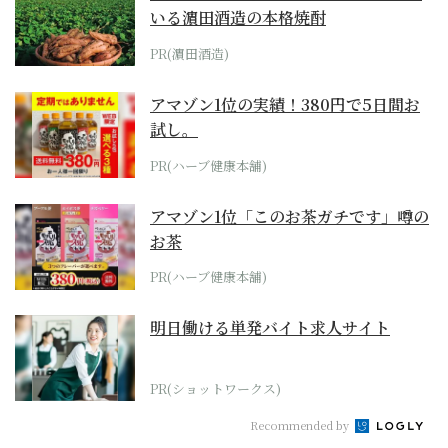
いる濵田酒造の本格焼酎
PR(濵田酒造)
アマゾン1位の実績！380円で5日間お
試し。
PR(ハーブ健康本舗)
アマゾン1位「このお茶ガチです」噂の
お茶
PR(ハーブ健康本舗)
明日働ける単発バイト求人サイト
PR(ショットワークス)
Recommended by