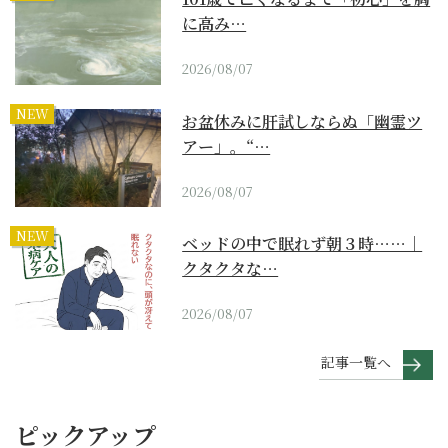
に高み…
2026/08/07
NEW
お盆休みに肝試しならぬ「幽霊ツ
アー」。“…
2026/08/07
NEW
ベッドの中で眠れず朝３時……｜
クタクタな…
2026/08/07
記事一覧へ
ピックアップ