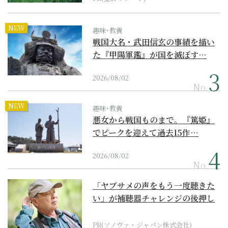
NEW
趣味･教養
戦国大名・武田信玄の事績を描い
た『甲陽軍鑑』が国を滅ぼす…
2026/08/02
No.
NEW
趣味･教養
悪女から戦国ものまで。『篤姫』
でピークを迎えて過去15作…
2026/08/02
No.
「ヤブサメの声をもう一度聴きた
い」が補聴器チャレンジの後押し
に
PR(ソノヴァ・ジャパン株式会社)