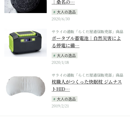
｜桑名の…
大人の逸品
2020/6/30
サライの通販「らくだ屋通信販売部」商品
ポータブル蓄電池｜自然災害によ
る停電に備…
大人の逸品
2020/1/18
サライの通販「らくだ屋通信販売部」商品
枕職人がつくった快眠枕 ジムナス
トHID…
大人の逸品
2019/2/21