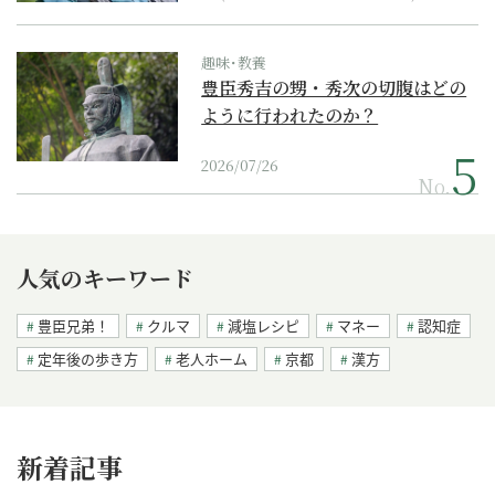
趣味･教養
豊臣秀吉の甥・秀次の切腹はどの
ように行われたのか？
2026/07/26
No.
人気のキーワード
豊臣兄弟！
クルマ
減塩レシピ
マネー
認知症
定年後の歩き方
老人ホーム
京都
漢方
新着記事