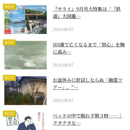
NEW
『サライ』9月号大特集は「『鉄
道』大図鑑…
2026/08/07
NEW
101歳で亡くなるまで「初心」を胸
に高み…
2026/08/07
NEW
お盆休みに肝試しならぬ「幽霊ツ
アー」。“…
2026/08/07
NEW
ベッドの中で眠れず朝３時……｜
クタクタな…