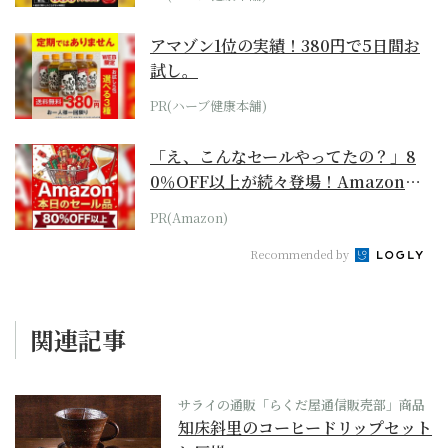
アマゾン1位の実績！380円で5日間お
試し。
PR(ハーブ健康本舗)
「え、こんなセールやってたの？」8
0％OFF以上が続々登場！Amazonの
本気が...
PR(Amazon)
Recommended by
関連記事
サライの通販「らくだ屋通信販売部」商品
知床斜里のコーヒードリップセット