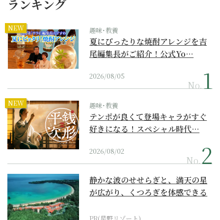
ランキング
NEW
趣味･教養
夏にぴったりな焼酎アレンジを吉
尾編集長がご紹介！公式Yo…
2026/08/05
No.
NEW
趣味･教養
テンポが良くて登場キャラがすぐ
好きになる！スペシャル時代…
2026/08/02
No.
静かな波のせせらぎと、満天の星
が広がり、くつろぎを体感できる
『西表島ホテル by...
PR(星野リゾート)