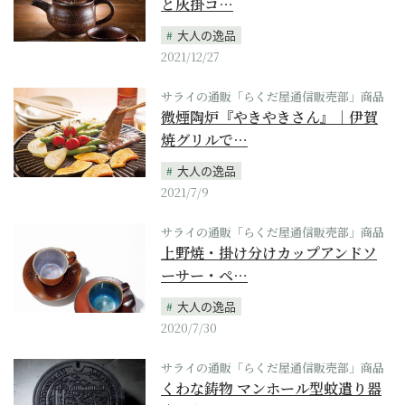
と灰掛コ…
大人の逸品
2021/12/27
サライの通販「らくだ屋通信販売部」商品
微煙陶炉『やきやきさん』｜伊賀
焼グリルで…
大人の逸品
2021/7/9
サライの通販「らくだ屋通信販売部」商品
上野焼・掛け分けカップアンドソ
ーサー・ペ…
大人の逸品
2020/7/30
サライの通販「らくだ屋通信販売部」商品
くわな鋳物 マンホール型蚊遣り器