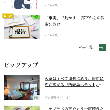
2026/08/07
NEW
「事実」で動かす！ 部下からの報
告におけ…
2026/08/07
記事一覧へ
ピックアップ
客室はすべて海側にあり、眼前に
海が広がる『西表島ホテル by 星
野リゾート』
PR
PR(星野リゾート)
「ヤブサメの声をもう一度聴きた