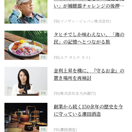
い」が補聴器チャレンジの後押し
に
PR
PR(ソノヴァ・ジャパン株式会社)
タヒチでしか味わえない、「海の
民」の記憶へとつながる旅
PR
PR(エア タヒチ ヌイ)
金利上昇を機に、『守るお金』の
置き場所を再検討
PR
PR(株式会社北九州銀行)
創業から続く150余年の歴史を今
に守っている濵田酒造
PR
PR(濵田酒造)