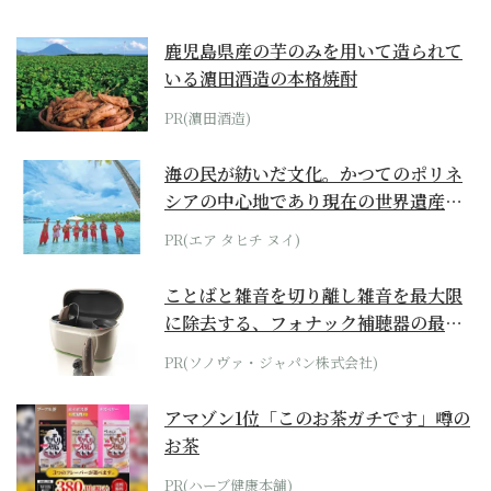
鹿児島県産の芋のみを用いて造られて
いる濵田酒造の本格焼酎
PR(濵田酒造)
海の民が紡いだ文化。かつてのポリネ
シアの中心地であり現在の世界遺産か
らみえてくる...
PR(エア タヒチ ヌイ)
ことばと雑音を切り離し雑音を最大限
に除去する、フォナック補聴器の最上
位モデル
PR(ソノヴァ・ジャパン株式会社)
アマゾン1位「このお茶ガチです」噂の
お茶
PR(ハーブ健康本舗)