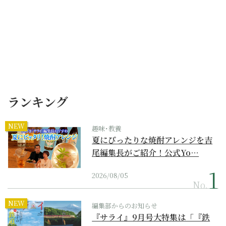
ランキング
NEW
趣味･教養
夏にぴったりな焼酎アレンジを吉
尾編集長がご紹介！公式Yo…
2026/08/05
No.
NEW
編集部からのお知らせ
『サライ』9月号大特集は「『鉄