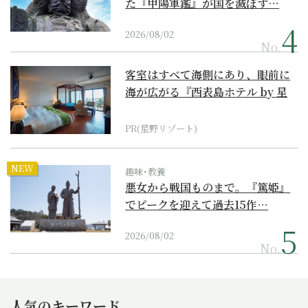
た『甲陽軍鑑』が国を滅ぼす…
2026/08/02
No.
客室はすべて海側にあり、眼前に
海が広がる『西表島ホテル by 星
野リゾート』
PR(星野リゾート)
NEW
趣味･教養
悪女から戦国ものまで。『篤姫』
でピークを迎えて過去15作…
2026/08/02
No.
人気のキーワード