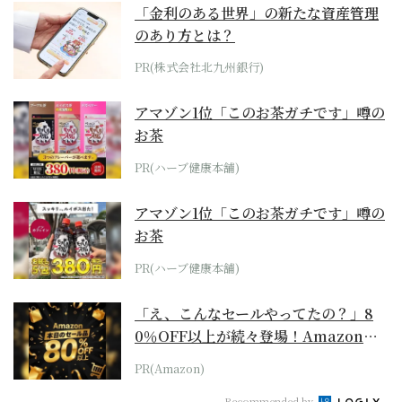
「金利のある世界」の新たな資産管理
のあり方とは？
PR(株式会社北九州銀行)
アマゾン1位「このお茶ガチです」噂の
お茶
PR(ハーブ健康本舗)
アマゾン1位「このお茶ガチです」噂の
お茶
PR(ハーブ健康本舗)
「え、こんなセールやってたの？」8
0％OFF以上が続々登場！Amazonの
本気が...
PR(Amazon)
Recommended by