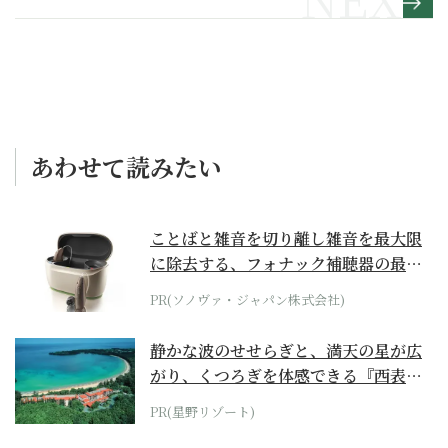
あわせて読みたい
ことばと雑音を切り離し雑音を最大限
に除去する、フォナック補聴器の最上
位モデル
PR(ソノヴァ・ジャパン株式会社)
静かな波のせせらぎと、満天の星が広
がり、くつろぎを体感できる『西表島
ホテル by...
PR(星野リゾート)