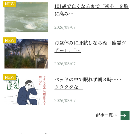
NEW
101歳で亡くなるまで「初心」を胸
に高み…
2026/08/07
NEW
お盆休みに肝試しならぬ「幽霊ツ
アー」。“…
2026/08/07
NEW
ベッドの中で眠れず朝３時……｜
クタクタな…
2026/08/07
記事一覧へ