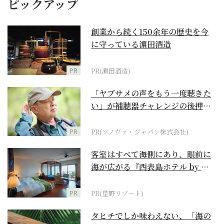
ピックアップ
創業から続く150余年の歴史を今
に守っている濵田酒造
PR
PR(濵田酒造)
「ヤブサメの声をもう一度聴きた
い」が補聴器チャレンジの後押し
に
PR
PR(ソノヴァ・ジャパン株式会社)
客室はすべて海側にあり、眼前に
海が広がる『西表島ホテル by 星
野リゾート』
PR
PR(星野リゾート)
タヒチでしか味わえない、「海の