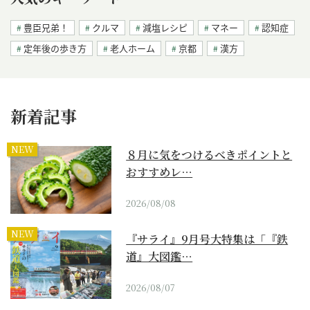
豊臣兄弟！
クルマ
減塩レシピ
マネー
認知症
定年後の歩き方
老人ホーム
京都
漢方
新着記事
NEW
８月に気をつけるべきポイントと
おすすめレ…
2026/08/08
NEW
『サライ』9月号大特集は「『鉄
道』大図鑑…
2026/08/07