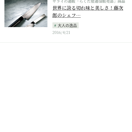
サライの通販「らくだ屋通信販売部」商品
世界に誇る切れ味と美しさ！藤次
郎のシェフ…
大人の逸品
2016/4/21