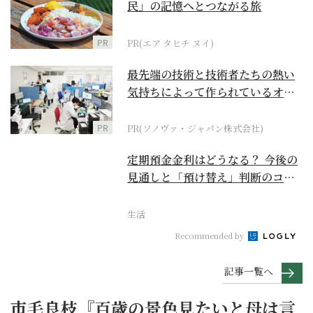
民」の記憶へとつながる旅
PR
PR(エア タヒチ ヌイ)
最先端の技術と技術者たちの熱い
気持ちによって作られているオー
ダーメイド補聴器
PR
PR(ソノヴァ・ジャパン株式会社)
定期預金金利はどうなる？ 今後の
見通しと「預け替え」判断のコツ
【お金の学校】
生活
Recommended by
記事一覧へ
市毛良枝『百歳の景色見たいと母は言