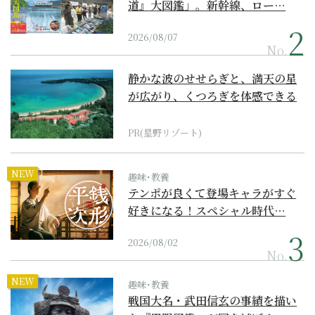
道』大図鑑」。新幹線、ロー…
2026/08/07
No.
静かな波のせせらぎと、満天の星
が広がり、くつろぎを体感できる
『西表島ホテル by...
PR(星野リゾート)
NEW
趣味･教養
テンポが良くて登場キャラがすぐ
好きになる！スペシャル時代…
2026/08/02
No.
NEW
趣味･教養
戦国大名・武田信玄の事績を描い