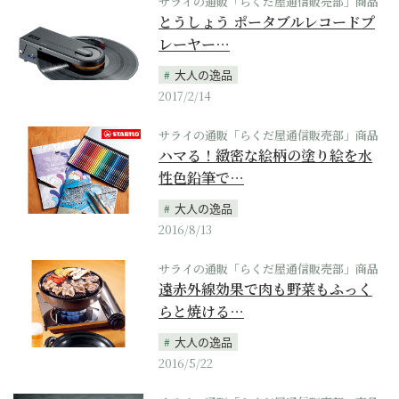
サライの通販「らくだ屋通信販売部」商品
とうしょう ポータブルレコードプ
レーヤー…
大人の逸品
2017/2/14
サライの通販「らくだ屋通信販売部」商品
ハマる！緻密な絵柄の塗り絵を水
性色鉛筆で…
大人の逸品
2016/8/13
サライの通販「らくだ屋通信販売部」商品
遠赤外線効果で肉も野菜もふっく
らと焼ける…
大人の逸品
2016/5/22