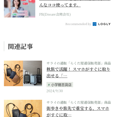
んなココ使ってます。
PR(Dreaw合同会社)
Recommended by
関連記事
サライの通販「らくだ屋通信販売部」商品
秋旅で活躍！ スマホがすぐに取り
出せる「…
小学館百貨店
2024/9/30
サライの通販「らくだ屋通信販売部」商品
街歩きや旅先で重宝する、スマホ
がすぐに取…