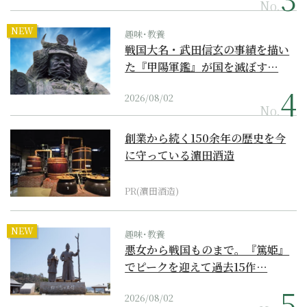
No.
NEW
趣味･教養
戦国大名・武田信玄の事績を描い
た『甲陽軍鑑』が国を滅ぼす…
2026/08/02
No.
創業から続く150余年の歴史を今
に守っている濵田酒造
PR(濵田酒造)
NEW
趣味･教養
悪女から戦国ものまで。『篤姫』
でピークを迎えて過去15作…
2026/08/02