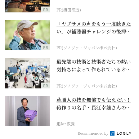
PR
PR(濵田酒造)
「ヤブサメの声をもう一度聴きた
い」が補聴器チャレンジの後押し
に
PR
PR(ソノヴァ・ジャパン株式会社)
最先端の技術と技術者たちの熱い
気持ちによって作られているオー
ダーメイド補聴器
PR
PR(ソノヴァ・ジャパン株式会社)
革職人の技を無償でも伝えたい！
鞄作りの名手・長江幸雄さんの第
二の人生の挑戦
趣味･教養
Recommended by