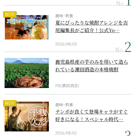
No.
NEW
趣味･教養
夏にぴったりな焼酎アレンジを吉
尾編集長がご紹介！公式Yo…
2026/08/05
No.
鹿児島県産の芋のみを用いて造ら
れている濵田酒造の本格焼酎
PR(濵田酒造)
NEW
趣味･教養
テンポが良くて登場キャラがすぐ
好きになる！スペシャル時代…
2026/08/02