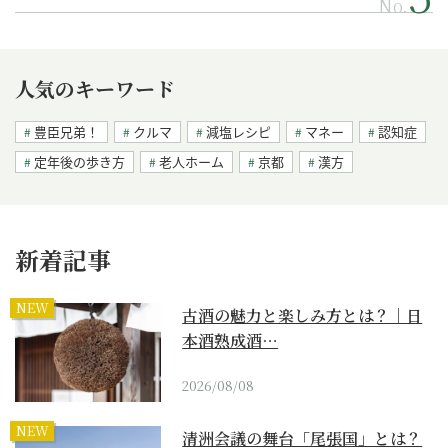
No.
人気のキーワード
豊臣兄弟！
クルマ
減塩レシピ
マネー
認知症
定年後の歩き方
老人ホーム
京都
漢方
新着記事
NEW
古酒の魅力と楽しみ方とは？｜日
本酒熟成酒…
2026/08/08
NEW
清洲会議の舞台「尾張国」とは？