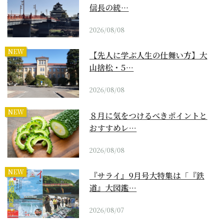
信長の統…
2026/08/08
NEW
【先人に学ぶ人生の仕舞い方】大
山捨松・5…
2026/08/08
NEW
８月に気をつけるべきポイントと
おすすめレ…
2026/08/08
NEW
『サライ』9月号大特集は「『鉄
道』大図鑑…
2026/08/07