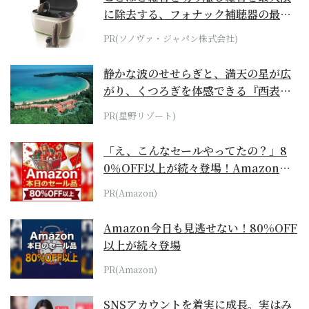
に除去する、フォナック補聴器の最上
位モデル
PR(ソノヴァ・ジャパン株式会社)
静かな波のせせらぎと、満天の星が広
がり、くつろぎを体感できる『西表島
ホテル by...
PR(星野リゾート)
「え、こんなセールやってたの？」8
0％OFF以上が続々登場！Amazonの
本気が...
PR(Amazon)
Amazon今日も見逃せない！80%OFF
以上が続々登場
PR(Amazon)
SNSアカウントを着実に成長。実はみ