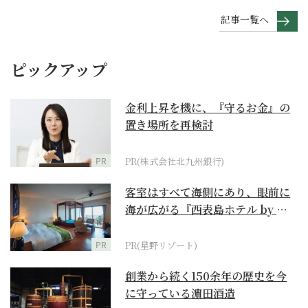
記事一覧へ
ピックアップ
金利上昇を機に、『守るお金』の
置き場所を再検討
PR
PR(株式会社北九州銀行)
客室はすべて海側にあり、眼前に
海が広がる『西表島ホテル by 星
野リゾート』
PR
PR(星野リゾート)
創業から続く150余年の歴史を今
に守っている濵田酒造