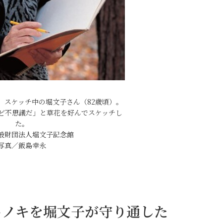
、スケッチ中の堀文子さん（82歳頃）。
ど不思議だ」と草花を好んでスケッチし
た。
般財団法人堀文子記念館
写真／飯島幸永
トノキを堀文子が守り通した