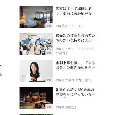
客室はすべて海側にあ
り、眼前に海が広がる
『西表島ホテル by 星野
リゾート』
PR
PR(星野リゾート)
最先端の技術と技術者た
ちの熱い気持ちによって
作られているオーダーメ
PR(ソノヴァ・ジャパン株
イド補聴器
PR
式会社)
金利上昇を機に、『守る
ノ
お金』の置き場所を再検
討
る
PR
PR(株式会社北九州銀行)
創業から続く150余年の
歴史を今に守っている濵
田酒造
PR
PR(濵田酒造)