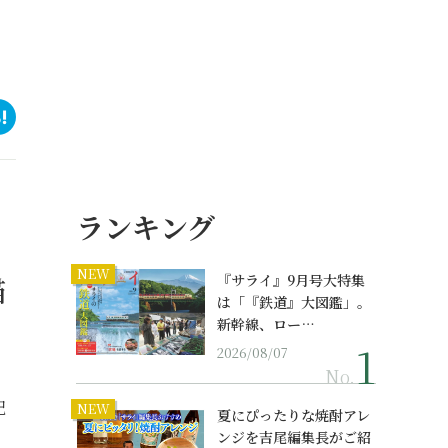
ランキング
NEW
描
『サライ』9月号大特集
は「『鉄道』大図鑑」。
新幹線、ロー…
2026/08/07
No.
記
NEW
夏にぴったりな焼酎アレ
ンジを吉尾編集長がご紹