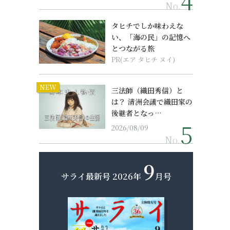
No.
タヒチでしか味わえな
い、「海の民」の記憶へ
とつながる旅
PR(エア タヒチ ヌイ)
NEW
三法師（織田秀信）と
は？ 清洲会議で織田家の
後継者となっ…
2026/08/09
No.
9
サライ最新号
2026年
月号