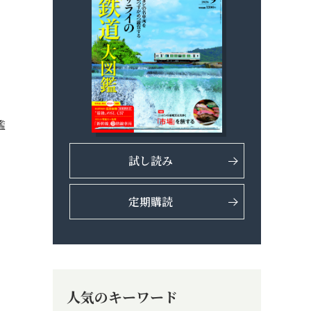
。
。
』
鑑
試し読み
定期購読
人気のキーワード