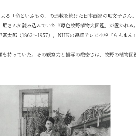
による「命といふもの」の連載を続けた日本画家の堀文子さん
、堀さんが読み込んでいた『原色牧野植物大図鑑』が置かれる
太郎（1862～1957）。NHKの連続テレビ小説『らんまん
顔も持っていた。その観察力と描写の緻密さは、牧野の植物図