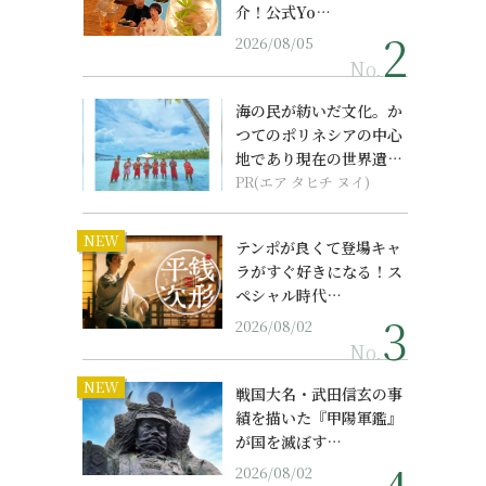
介！公式Yo…
2026/08/05
No.
海の民が紡いだ文化。か
つてのポリネシアの中心
地であり現在の世界遺産
からみえてくる...
PR(エア タヒチ ヌイ)
NEW
テンポが良くて登場キャ
ラがすぐ好きになる！ス
ペシャル時代…
2026/08/02
No.
NEW
戦国大名・武田信玄の事
績を描いた『甲陽軍鑑』
が国を滅ぼす…
2026/08/02