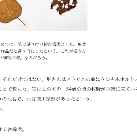
集めては、紙に貼り付け絵の構図とした。虫食
術作品だと常々口にしたという。これが堀さん
「植物図譜」なのだろう。
、それだけではない。堀さんはアトリエの前に立つ古木ホルト
ことで救った。実はこの木を、54歳の頃の牧野が採集に来てい
りの地名で、元は徳川家敷があったという。
る。
する常緑樹。