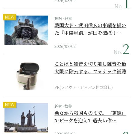
2026/08/02
No.
NEW
趣味･教養
戦国大名・武田信玄の事績を描い
た『甲陽軍鑑』が国を滅ぼす…
2026/08/02
No.
ことばと雑音を切り離し雑音を最
大限に除去する、フォナック補聴
器の最上位モデル
PR(ソノヴァ・ジャパン株式会社)
NEW
趣味･教養
悪女から戦国ものまで。『篤姫』
でピークを迎えて過去15作…
2026/08/02