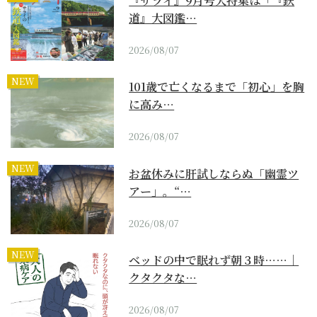
『サライ』9月号大特集は「『鉄
道』大図鑑…
2026/08/07
NEW
101歳で亡くなるまで「初心」を胸
に高み…
2026/08/07
NEW
お盆休みに肝試しならぬ「幽霊ツ
アー」。“…
2026/08/07
NEW
ベッドの中で眠れず朝３時……｜
クタクタな…
2026/08/07