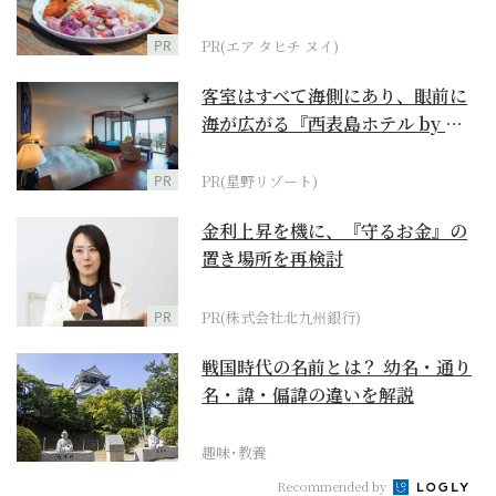
PR
PR(エア タヒチ ヌイ)
客室はすべて海側にあり、眼前に
海が広がる『西表島ホテル by 星
野リゾート』
PR
PR(星野リゾート)
金利上昇を機に、『守るお金』の
置き場所を再検討
PR
PR(株式会社北九州銀行)
戦国時代の名前とは？ 幼名・通り
名・諱・偏諱の違いを解説
趣味･教養
Recommended by