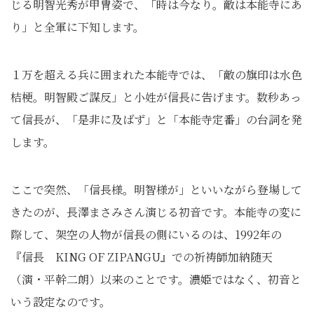
じる明智光秀が甲冑姿で、「時は今なり。敵は本能寺にあ
り」と全軍に下知します。
１万を超える兵に囲まれた本能寺では、「敵の旗印は水色
桔梗。明智殿ご謀反」と小姓が信長に告げます。数秒あっ
て信長が、「是非に及ばず」と「本能寺定番」の台詞を発
します。
ここで突然、「信長様。明智様が」といいながら登場して
きたのが、長澤まさみさん演じる初音です。本能寺の変に
際して、架空の人物が信長の側にいるのは、1992年の
『信長 KING OF ZIPANGU』での祈祷師加納随天
（演・平幹二朗）以来のことです。濃姫ではなく、初音と
いう設定なのです。