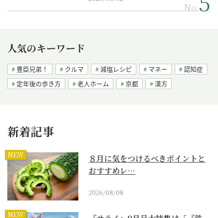
No.
人気のキーワード
豊臣兄弟！
クルマ
減塩レシピ
マネー
認知症
定年後の歩き方
老人ホーム
京都
漢方
新着記事
NEW
８月に気をつけるべきポイントと
おすすめレ…
2026/08/08
NEW