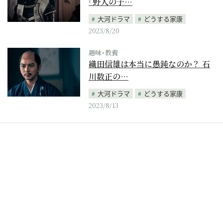
｢野人の子…
大河ドラマ
どうする家康
2023/8/20
趣味･教養
織田信雄は本当に愚鈍なのか？ 石
川数正の…
大河ドラマ
どうする家康
2023/8/13