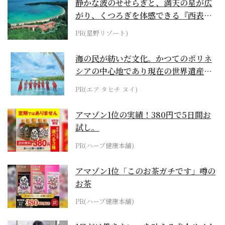
静かな波のせせらぎと、満天の星が広
がり、くつろぎを体感できる『西表島
ホテル by...
PR(星野リゾート)
海の民が紡いだ文化。かつてのポリネ
シアの中心地であり現在の世界遺産か
らみえてくる...
PR(エア タヒチ ヌイ)
アマゾン1位の実績！380円で5日間お
試し。
PR(ハーブ健康本舗)
アマゾン1位「このお茶ガチです」噂の
お茶
PR(ハーブ健康本舗)