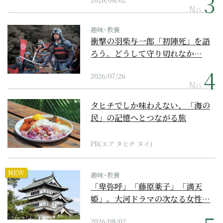
No.
趣味･教養
衝撃の羽柴与一郎「初陣死」を語
ろう。どうして守り切れなか…
2026/07/26
No.
タヒチでしか味わえない、「海の
民」の記憶へとつながる旅
PR(エア タヒチ ヌイ)
NEW
趣味･教養
「卑弥呼」「藤原薬子」「満天
姫」。大河ドラマの次なる女性…
2026/08/02