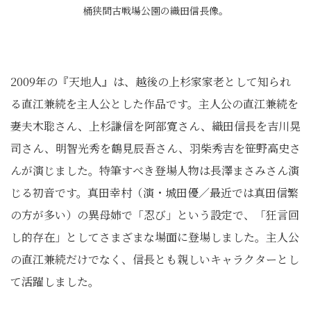
桶狭間古戦場公園の織田信長像。
2009年の『天地人』は、越後の上杉家家老として知られ
る直江兼続を主人公とした作品です。主人公の直江兼続を
妻夫木聡さん、上杉謙信を阿部寛さん、織田信長を吉川晃
司さん、明智光秀を鶴見辰吾さん、羽柴秀吉を笹野高史さ
んが演じました。特筆すべき登場人物は長澤まさみさん演
じる初音です。真田幸村（演・城田優／最近では真田信繁
の方が多い）の異母姉で「忍び」という設定で、「狂言回
し的存在」としてさまざまな場面に登場しました。主人公
の直江兼続だけでなく、信長とも親しいキャラクターとし
て活躍しました。