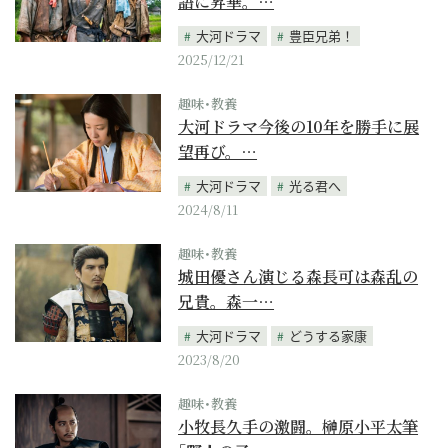
語に昇華。…
大河ドラマ
豊臣兄弟！
2025/12/21
趣味･教養
大河ドラマ今後の10年を勝手に展
望再び。…
大河ドラマ
光る君へ
2024/8/11
趣味･教養
城田優さん演じる森長可は森乱の
兄貴。森一…
大河ドラマ
どうする家康
2023/8/20
趣味･教養
小牧長久手の激闘。榊原小平太筆