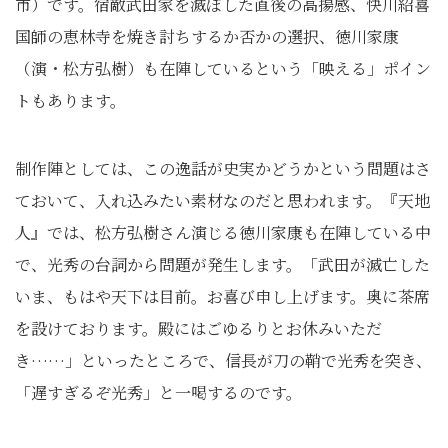
市）です。宿敵武田家を滅ぼした直後の高揚感、快川紹喜
国師の恵林寺を焼き討ちするか否かの選択、徳川家康
（演・松方弘樹）も在陣しているという「映える」ポイン
トもあります。
制作陣としては、この逸話が史実かどうかという問題はさ
ておいて、入れ込みたい素材なのだと思われます。『天地
人』では、松方弘樹さん演じる徳川家康も在陣している中
で、光秀の台詞から問題が発生します。「武田が滅亡した
いま、もはや天下は目前。お喜び申し上げます。奥に茶席
を設けております。殿にはごゆるりとお休みいただ
き……」といったところで、信長が刀の鞘で光秀を突き、
「遅すぎるぞ光秀」と一喝するのです。