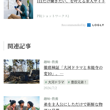
1日だけ働きたい、を叶える求人サイト
PR(ショットワークス)
Recommended by
関連記事
趣味･教養
徹底検証「大河ドラマと本能寺の
変10」。…
大河ドラマ
豊臣兄弟！
2026/7/2
趣味･教養
弟を主人公にしただけで新鮮な物