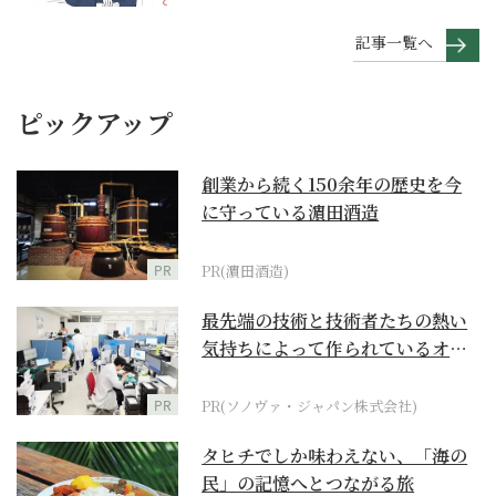
記事一覧へ
ピックアップ
創業から続く150余年の歴史を今
に守っている濵田酒造
PR
PR(濵田酒造)
最先端の技術と技術者たちの熱い
気持ちによって作られているオー
ダーメイド補聴器
PR
PR(ソノヴァ・ジャパン株式会社)
タヒチでしか味わえない、「海の
民」の記憶へとつながる旅