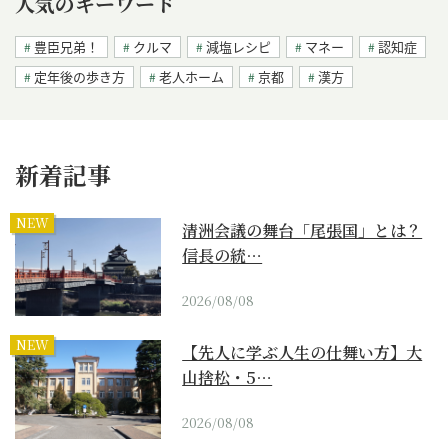
人気のキーワード
豊臣兄弟！
クルマ
減塩レシピ
マネー
認知症
定年後の歩き方
老人ホーム
京都
漢方
新着記事
NEW
清洲会議の舞台「尾張国」とは？
信長の統…
2026/08/08
NEW
【先人に学ぶ人生の仕舞い方】大
山捨松・5…
2026/08/08