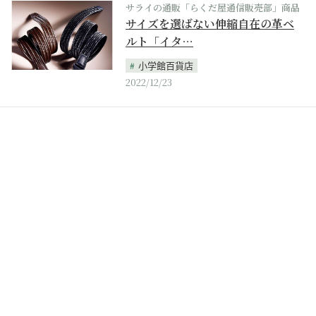
サライの通販「らくだ屋通信販売部」商品
サイズを選ばない伸縮自在の革ベ
ルト「イタ…
小学館百貨店
2022/12/23