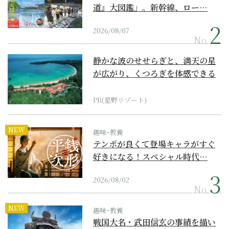
道』大図鑑」。新幹線、ロー…
2026/08/07
No.
静かな波のせせらぎと、満天の星
が広がり、くつろぎを体感できる
『西表島ホテル by...
PR(星野リゾート)
NEW
趣味･教養
テンポが良くて登場キャラがすぐ
好きになる！スペシャル時代…
2026/08/02
No.
NEW
趣味･教養
戦国大名・武田信玄の事績を描い