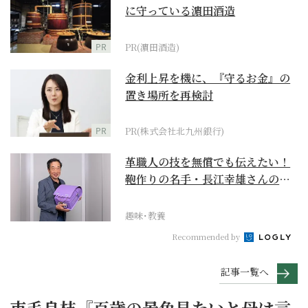
に守っている濵田酒造
PR
PR(濵田酒造)
金利上昇を機に、『守るお金』の
置き場所を再検討
PR
PR(株式会社北九州銀行)
革職人の技を無償でも伝えたい！
鞄作りの名手・長江幸雄さんの第
二の人生の挑戦
趣味･教養
Recommended by
記事一覧へ
市毛良枝『百歳の景色見たいと母は言