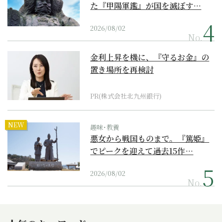
た『甲陽軍鑑』が国を滅ぼす…
2026/08/02
No.
金利上昇を機に、『守るお金』の
置き場所を再検討
PR(株式会社北九州銀行)
NEW
趣味･教養
悪女から戦国ものまで。『篤姫』
でピークを迎えて過去15作…
2026/08/02
No.