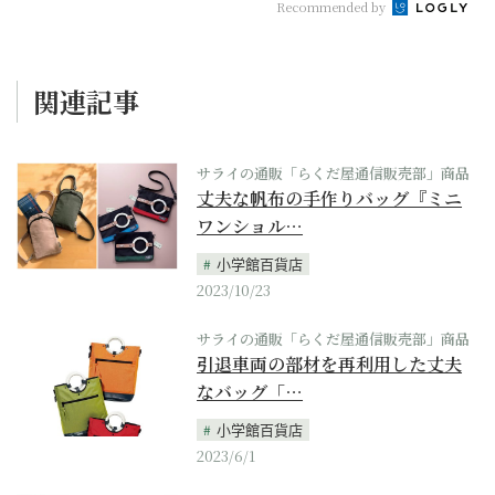
Recommended by
関連記事
サライの通販「らくだ屋通信販売部」商品
丈夫な帆布の手作りバッグ『ミニ
ワンショル…
小学館百貨店
2023/10/23
サライの通販「らくだ屋通信販売部」商品
引退車両の部材を再利用した丈夫
なバッグ「…
小学館百貨店
2023/6/1