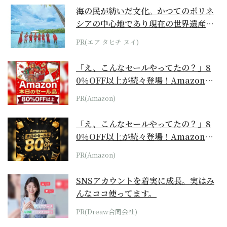
海の民が紡いだ文化。かつてのポリネ
シアの中心地であり現在の世界遺産か
らみえてくる...
PR(エア タヒチ ヌイ)
「え、こんなセールやってたの？」8
0％OFF以上が続々登場！Amazonの
本気が...
PR(Amazon)
「え、こんなセールやってたの？」8
0％OFF以上が続々登場！Amazonの
本気が...
PR(Amazon)
SNSアカウントを着実に成長。実はみ
んなココ使ってます。
PR(Dreaw合同会社)