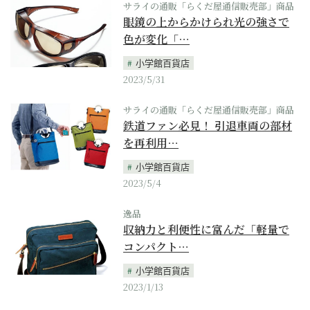
サライの通販「らくだ屋通信販売部」商品
眼鏡の上からかけられ光の強さで
色が変化「…
小学館百貨店
2023/5/31
サライの通販「らくだ屋通信販売部」商品
鉄道ファン必見！ 引退車両の部材
を再利用…
小学館百貨店
2023/5/4
逸品
収納力と利便性に富んだ「軽量で
コンパクト…
小学館百貨店
2023/1/13