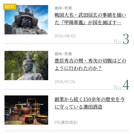
NEW
趣味･教養
戦国大名・武田信玄の事績を描い
た『甲陽軍鑑』が国を滅ぼす…
2026/08/02
No.
趣味･教養
豊臣秀吉の甥・秀次の切腹はどの
ように行われたのか？
2026/07/26
No.
創業から続く150余年の歴史を今
に守っている濵田酒造
PR(濵田酒造)