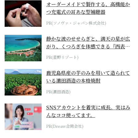
オーダーメイドで製作する、高機能か
つ充電式の耳あな型補聴器
PR(ソノヴァ・ジャパン株式会社)
静かな波のせせらぎと、満天の星が広
がり、くつろぎを体感できる『西表島
ホテル by...
PR(星野リゾート)
鹿児島県産の芋のみを用いて造られて
いる濵田酒造の本格焼酎
PR(濵田酒造)
SNSアカウントを着実に成長。実はみ
んなココ使ってます。
PR(Dreaw合同会社)