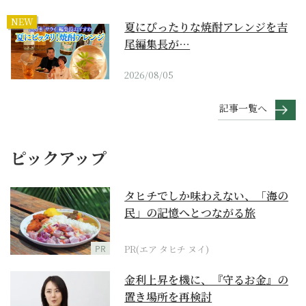
NEW
夏にぴったりな焼酎アレンジを吉
尾編集長が…
2026/08/05
記事一覧へ
ピックアップ
タヒチでしか味わえない、「海の
民」の記憶へとつながる旅
PR
PR(エア タヒチ ヌイ)
金利上昇を機に、『守るお金』の
置き場所を再検討