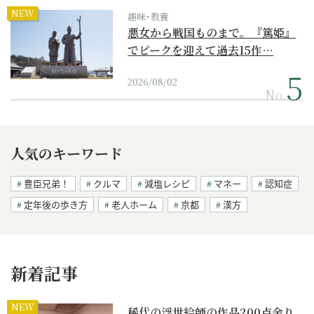
NEW
趣味･教養
悪女から戦国ものまで。『篤姫』
でピークを迎えて過去15作…
2026/08/02
No.
人気のキーワード
豊臣兄弟！
クルマ
減塩レシピ
マネー
認知症
定年後の歩き方
老人ホーム
京都
漢方
新着記事
NEW
稀代の浮世絵師の作品200点余り