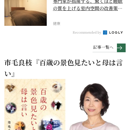
専門家が指南する、驚くほど睡眠
の質を上げる室内空間の改善策と
は
健康
Recommended by
記事一覧へ
市毛良枝『百歳の景色見たいと母は言
い』