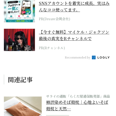
SNSアカウントを着実に成長。実はみ
んなココ使ってます。
PR(Dreaw合同会社)
【今すぐ無料】マイケル・ジャクソン
最後の真実をRチャンネルで
PR(Rチャンネル)
Recommended by
関連記事
サライの通販「らくだ屋通信販売部」商品
柿渋染めそば殻枕｜心地よいそば
殻枕と天然…