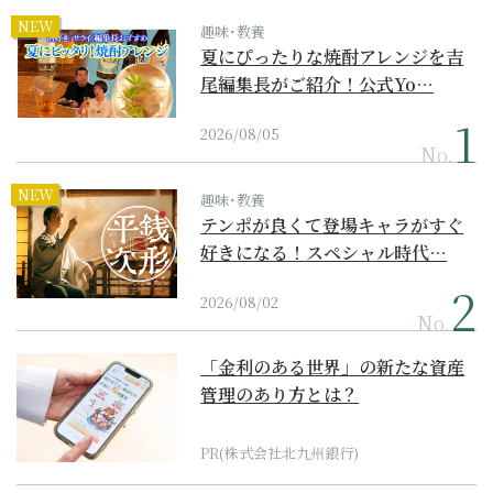
NEW
趣味･教養
夏にぴったりな焼酎アレンジを吉
尾編集長がご紹介！公式Yo…
2026/08/05
No.
NEW
趣味･教養
テンポが良くて登場キャラがすぐ
好きになる！スペシャル時代…
2026/08/02
No.
「金利のある世界」の新たな資産
管理のあり方とは？
PR(株式会社北九州銀行)