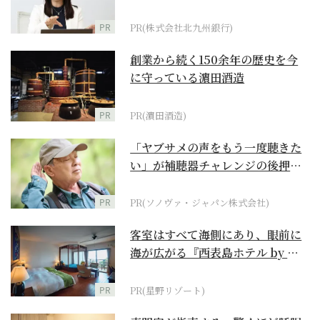
PR
PR(株式会社北九州銀行)
創業から続く150余年の歴史を今
に守っている濵田酒造
PR
PR(濵田酒造)
「ヤブサメの声をもう一度聴きた
い」が補聴器チャレンジの後押し
に
PR
PR(ソノヴァ・ジャパン株式会社)
客室はすべて海側にあり、眼前に
海が広がる『西表島ホテル by 星
野リゾート』
PR
PR(星野リゾート)