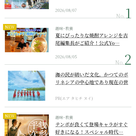
2026/08/07
No.
NEW
趣味･教養
夏にぴったりな焼酎アレンジを吉
尾編集長がご紹介！公式Yo…
2026/08/05
No.
海の民が紡いだ文化。かつてのポ
リネシアの中心地であり現在の世
界遺産からみえてくる...
PR(エア タヒチ ヌイ)
NEW
趣味･教養
テンポが良くて登場キャラがすぐ
好きになる！スペシャル時代…