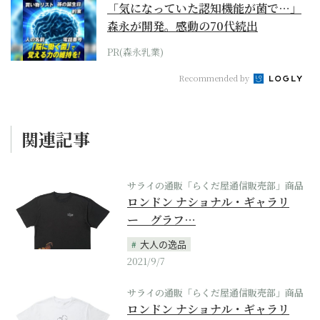
「気になっていた認知機能が菌で…」
森永が開発。感動の70代続出
PR(森永乳業)
Recommended by
関連記事
サライの通販「らくだ屋通信販売部」商品
ロンドン ナショナル・ギャラリ
ー グラフ…
大人の逸品
2021/9/7
サライの通販「らくだ屋通信販売部」商品
ロンドン ナショナル・ギャラリ