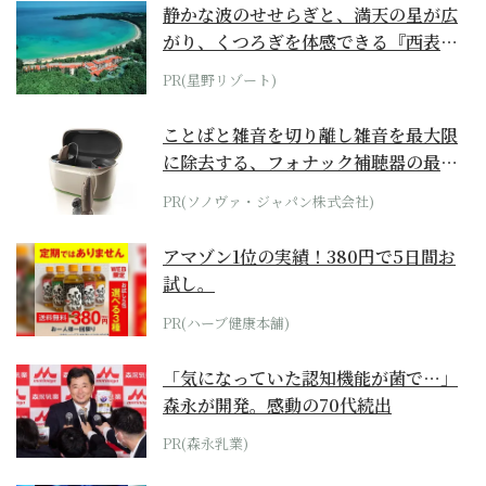
静かな波のせせらぎと、満天の星が広
がり、くつろぎを体感できる『西表島
ホテル by...
PR(星野リゾート)
ことばと雑音を切り離し雑音を最大限
に除去する、フォナック補聴器の最上
位モデル
PR(ソノヴァ・ジャパン株式会社)
アマゾン1位の実績！380円で5日間お
試し。
PR(ハーブ健康本舗)
「気になっていた認知機能が菌で…」
森永が開発。感動の70代続出
PR(森永乳業)