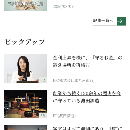
2026/08/09
記事一覧へ
ピックアップ
金利上昇を機に、『守るお金』の
置き場所を再検討
PR
PR(株式会社北九州銀行)
創業から続く150余年の歴史を今
に守っている濵田酒造
PR
PR(濵田酒造)
客室はすべて海側にあり、眼前に