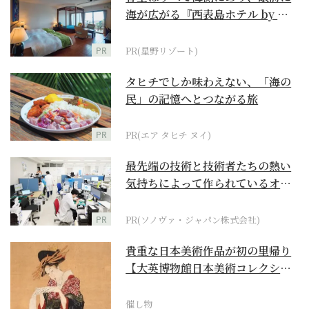
海が広がる『西表島ホテル by 星
野リゾート』
PR
PR(星野リゾート)
タヒチでしか味わえない、「海の
民」の記憶へとつながる旅
PR
PR(エア タヒチ ヌイ)
最先端の技術と技術者たちの熱い
気持ちによって作られているオー
ダーメイド補聴器
PR
PR(ソノヴァ・ジャパン株式会社)
貴重な日本美術作品が初の里帰り
【大英博物館日本美術コレクショ
ン 百花繚乱～海を越...
催し物