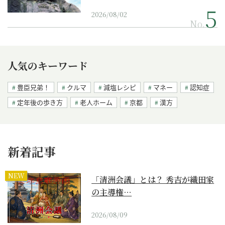
2026/08/02
No.
人気のキーワード
豊臣兄弟！
クルマ
減塩レシピ
マネー
認知症
定年後の歩き方
老人ホーム
京都
漢方
新着記事
NEW
「清洲会議」とは？ 秀吉が織田家
の主導権…
2026/08/09