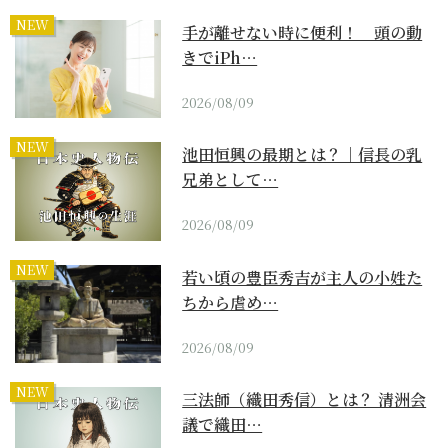
NEW
手が離せない時に便利！ 頭の動
きでiPh…
2026/08/09
NEW
池田恒興の最期とは？｜信長の乳
兄弟として…
2026/08/09
NEW
若い頃の豊臣秀吉が主人の小姓た
ちから虐め…
2026/08/09
NEW
三法師（織田秀信）とは？ 清洲会
議で織田…