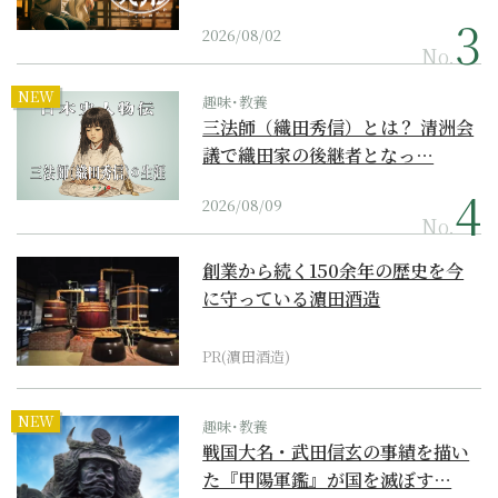
2026/08/02
No.
NEW
趣味･教養
三法師（織田秀信）とは？ 清洲会
議で織田家の後継者となっ…
2026/08/09
No.
創業から続く150余年の歴史を今
に守っている濵田酒造
PR(濵田酒造)
NEW
趣味･教養
戦国大名・武田信玄の事績を描い
た『甲陽軍鑑』が国を滅ぼす…