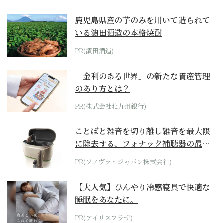
鹿児島県産の芋のみを用いて造られて
いる濵田酒造の本格焼酎
PR(濵田酒造)
「金利のある世界」の新たな資産管理
のあり方とは？
PR(株式会社北九州銀行)
ことばと雑音を切り離し雑音を最大限
に除去する、フォナック補聴器の最上
位モデル
PR(ソノヴァ・ジャパン株式会社)
【大人気】ひんやり冷感寝具で快適な
睡眠をあなたに。
PR(アイリスプラザ)