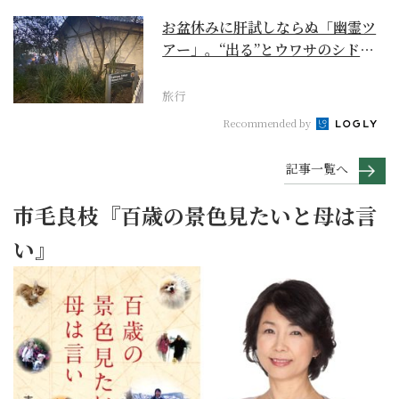
お盆休みに肝試しならぬ「幽霊ツ
アー」。“出る”とウワサのシドニ
ー・ロックス地区の...
旅行
Recommended by
記事一覧へ
市毛良枝『百歳の景色見たいと母は言
い』