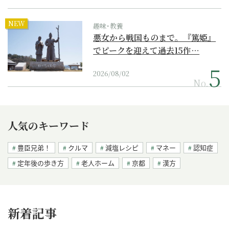
NEW
趣味･教養
悪女から戦国ものまで。『篤姫』
でピークを迎えて過去15作…
2026/08/02
No.
人気のキーワード
豊臣兄弟！
クルマ
減塩レシピ
マネー
認知症
定年後の歩き方
老人ホーム
京都
漢方
新着記事