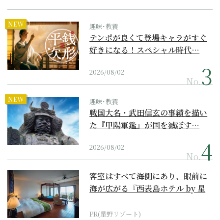
NEW
趣味･教養
テンポが良くて登場キャラがすぐ
好きになる！スペシャル時代…
2026/08/02
No.
NEW
趣味･教養
戦国大名・武田信玄の事績を描い
た『甲陽軍鑑』が国を滅ぼす…
2026/08/02
No.
客室はすべて海側にあり、眼前に
海が広がる『西表島ホテル by 星
野リゾート』
PR(星野リゾート)