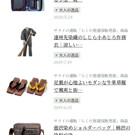
大人の逸品
2020/5/24
サライの通販「らくだ屋通信販売部」商品
遠州先染織のしじら小あじろ作務
衣｜涼しい…
大人の逸品
2019/7/19
サライの通販「らくだ屋通信販売部」商品
足裏が心地よいモダンな牛革草履
で颯爽と街…
大人の逸品
2019/6/15
サライの通販「らくだ屋通信販売部」商品
壺渋染めショルダーバッグ｜柿渋の