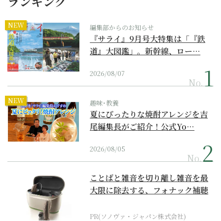
ランキング
NEW
編集部からのお知らせ
『サライ』9月号大特集は「『鉄
道』大図鑑」。新幹線、ロー…
2026/08/07
No.
NEW
趣味･教養
夏にぴったりな焼酎アレンジを吉
尾編集長がご紹介！公式Yo…
2026/08/05
No.
ことばと雑音を切り離し雑音を最
大限に除去する、フォナック補聴
器の最上位モデル
PR(ソノヴァ・ジャパン株式会社)