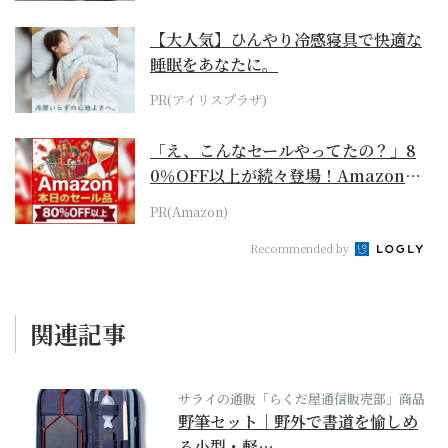
【大人気】ひんやり冷感寝具で快適な
睡眠をあなたに。
PR(アイリスプラザ)
「え、こんなセールやってたの？」8
0％OFF以上が続々登場！Amazonの
本気が...
PR(Amazon)
Recommended by
関連記事
サライの通販「らくだ屋通信販売部」商品
野筆セット｜野外で書道を愉しめ
る小型・軽…