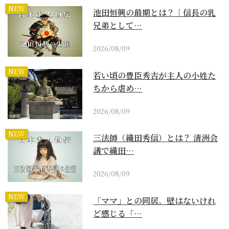
NEW
池田恒興の最期とは？｜信長の乳
兄弟として…
2026/08/09
NEW
若い頃の豊臣秀吉が主人の小姓た
ちから虐め…
2026/08/09
NEW
三法師（織田秀信）とは？ 清洲会
議で織田…
2026/08/09
NEW
「ママ」との同居。壁はないけれ
ど感じる「…