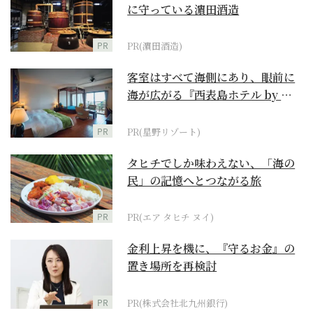
に守っている濵田酒造
PR
PR(濵田酒造)
客室はすべて海側にあり、眼前に
海が広がる『西表島ホテル by 星
野リゾート』
PR
PR(星野リゾート)
タヒチでしか味わえない、「海の
民」の記憶へとつながる旅
PR
PR(エア タヒチ ヌイ)
金利上昇を機に、『守るお金』の
置き場所を再検討
PR
PR(株式会社北九州銀行)