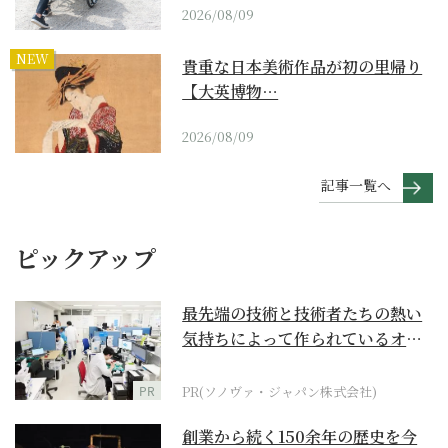
2026/08/09
NEW
貴重な日本美術作品が初の里帰り
【大英博物…
2026/08/09
記事一覧へ
ピックアップ
最先端の技術と技術者たちの熱い
気持ちによって作られているオー
ダーメイド補聴器
PR
PR(ソノヴァ・ジャパン株式会社)
創業から続く150余年の歴史を今