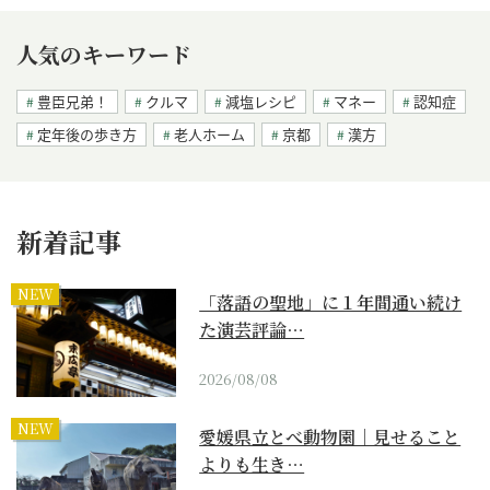
人気のキーワード
豊臣兄弟！
クルマ
減塩レシピ
マネー
認知症
定年後の歩き方
老人ホーム
京都
漢方
新着記事
NEW
「落語の聖地」に１年間通い続け
た演芸評論…
2026/08/08
NEW
愛媛県立とべ動物園｜見せること
よりも生き…