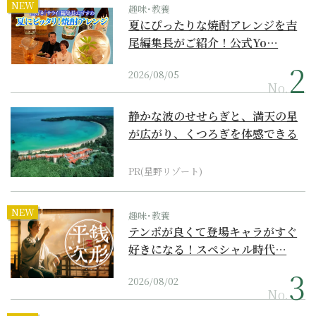
NEW
趣味･教養
夏にぴったりな焼酎アレンジを吉
尾編集長がご紹介！公式Yo…
2026/08/05
No.
静かな波のせせらぎと、満天の星
が広がり、くつろぎを体感できる
『西表島ホテル by...
PR(星野リゾート)
NEW
趣味･教養
テンポが良くて登場キャラがすぐ
好きになる！スペシャル時代…
2026/08/02
No.