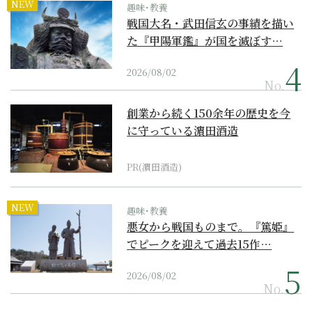
NEW
趣味･教養
戦国大名・武田信玄の事績を描い
た『甲陽軍鑑』が国を滅ぼす…
2026/08/02
No.
創業から続く150余年の歴史を今
に守っている濵田酒造
PR(濵田酒造)
NEW
趣味･教養
悪女から戦国ものまで。『篤姫』
でピークを迎えて過去15作…
2026/08/02
No.