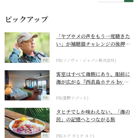
ピックアップ
「ヤブサメの声をもう一度聴きた
い」が補聴器チャレンジの後押し
に
PR
PR(ソノヴァ・ジャパン株式会社)
客室はすべて海側にあり、眼前に
海が広がる『西表島ホテル by 星
野リゾート』
PR
PR(星野リゾート)
タヒチでしか味わえない、「海の
民」の記憶へとつながる旅
PR
PR(エア タヒチ ヌイ)