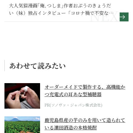
大人気猫漫画｢俺､つしま｣作者おぷうのきょうだ
い（妹）独占インタビュー「コロナ禍で不安な
中、猫たちが居てくれることが慰めになりまし
た｣
あわせて読みたい
オーダーメイドで製作する、高機能か
つ充電式の耳あな型補聴器
PR(ソノヴァ・ジャパン株式会社)
鹿児島県産の芋のみを用いて造られて
いる濵田酒造の本格焼酎