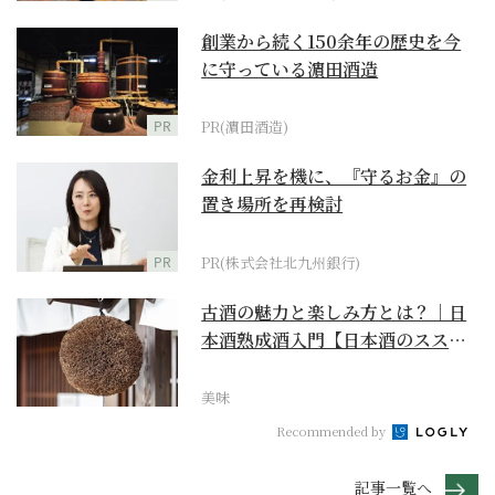
創業から続く150余年の歴史を今
に守っている濵田酒造
PR
PR(濵田酒造)
金利上昇を機に、『守るお金』の
置き場所を再検討
PR
PR(株式会社北九州銀行)
古酒の魅力と楽しみ方とは？｜日
本酒熟成酒入門【日本酒のスス
メ】
美味
Recommended by
記事一覧へ