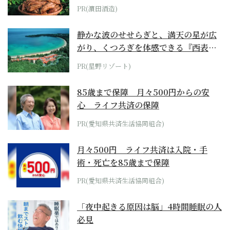
PR(濵田酒造)
静かな波のせせらぎと、満天の星が広
がり、くつろぎを体感できる『西表島
ホテル by...
PR(星野リゾート)
85歳まで保障 月々500円からの安
心 ライフ共済の保障
PR(愛知県共済生活協同組合)
月々500円 ライフ共済は入院・手
術・死亡を85歳まで保障
PR(愛知県共済生活協同組合)
「夜中起きる原因は脳」4時間睡眠の人
必見