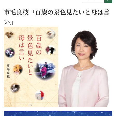
市毛良枝『百歳の景色見たいと母は言
い』