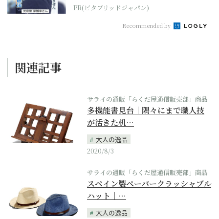
PR(ビタブリッドジャパン)
Recommended by
関連記事
サライの通販「らくだ屋通信販売部」商品
多機能書見台｜隅々にまで職人技
が活きた机…
大人の逸品
2020/8/3
サライの通販「らくだ屋通信販売部」商品
スペイン製ペーパークラッシャブル
ハット｜…
大人の逸品