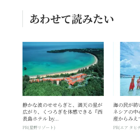
あわせて読みたい
静かな波のせせらぎと、満天の星が
海の民が紡
広がり、くつろぎを体感できる『西
ネシアの中
表島ホテル by...
産からみえて
PR(星野リゾート)
PR(エア タヒチ