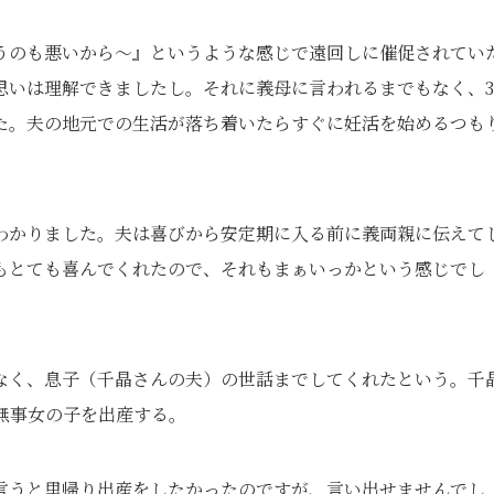
うのも悪いから～』というような感じで遠回しに催促されてい
思いは理解できましたし。それに義母に言われるまでもなく、3
た。夫の地元での生活が落ち着いたらすぐに妊活を始めるつも
わかりました。夫は喜びから安定期に入る前に義両親に伝えて
もとても喜んでくれたので、それもまぁいっかという感じでし
なく、息子（千晶さんの夫）の世話までしてくれたという。千
無事女の子を出産する。
言うと里帰り出産をしたかったのですが、言い出せませんでし