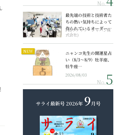
No.
ん
最先端の技術と技術者た
ちの熱い気持ちによって
作られているオーダーメ
PR(ソノヴァ・ジャパン株
イド補聴器
式会社)
NEW
ニャンコ先生の開運星占
い（8/3～8/9）牡羊座、
牡牛座…
2026/08/03
No.
観
9
サライ最新号
2026年
月号