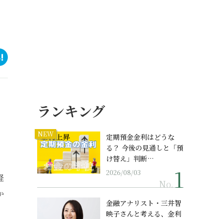
ランキング
NEW
定期預金金利はどうな
る？ 今後の見通しと「預
け替え」判断…
2026/08/03
経
No.
か
金融アナリスト・三井智
映子さんと考える、金利