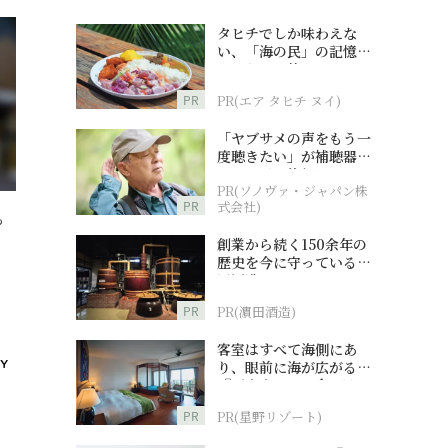
タヒチでしか味わえな
い、「海の民」の記憶へ
とつながる旅
PR
PR(エア タヒチ ヌイ)
「ヤブサメの声をもう一
度聴きたい」が補聴器チ
ャレンジの後押しに
PR(ソノヴァ・ジャパン株
PR
式会社)
っ
創業から続く150余年の
歴史を今に守っている濵
田酒造
PR
PR(濵田酒造)
客室はすべて海側にあ
り、眼前に海が広がる
『西表島ホテル by 星野
リゾート』
PR
PR(星野リゾート)