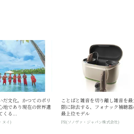
いだ文化。かつてのポリ
ことばと雑音を切り離し雑音を最
心地であり現在の世界遺
限に除去する、フォナック補聴器
くる...
最上位モデル
 ヌイ)
PR(ソノヴァ・ジャパン株式会社)