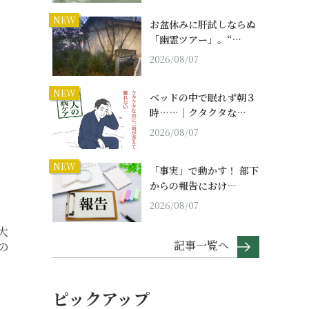
NEW
お盆休みに肝試しならぬ
「幽霊ツアー」。“…
2026/08/07
NEW
ベッドの中で眠れず朝３
時……｜クタクタな…
2026/08/07
NEW
「事実」で動かす！ 部下
からの報告におけ…
2026/08/07
大
記事一覧へ
の
ピックアップ