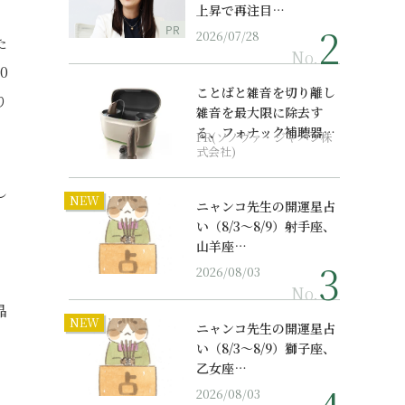
上昇で再注目…
PR
2026/07/28
た
No.
0
ことばと雑音を切り離し
り
雑音を最大限に除去す
る、フォナック補聴器の
PR(ソノヴァ・ジャパン株
最上位モデル
式会社)
し
NEW
ニャンコ先生の開運星占
い（8/3～8/9）射手座、
山羊座…
2026/08/03
No.
晶
NEW
ニャンコ先生の開運星占
い（8/3～8/9）獅子座、
乙女座…
2026/08/03