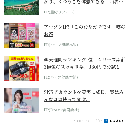
がり、くつろぎを体感できる『西表島
ホテル by...
PR(星野リゾート)
アマゾン1位「このお茶ガチです」噂の
お茶
PR(ハーブ健康本舗)
楽天週間ランキング1位！シリーズ累計
3億包のスッキリ茶。380円でお試し
PR(ハーブ健康本舗)
SNSアカウントを着実に成長。実はみ
んなココ使ってます。
PR(Dreaw合同会社)
Recommended by