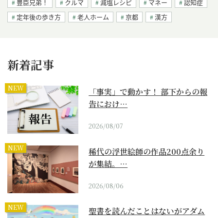
豊臣兄弟！
クルマ
減塩レシピ
マネー
認知症
定年後の歩き方
老人ホーム
京都
漢方
新着記事
NEW
「事実」で動かす！ 部下からの報
告におけ…
2026/08/07
NEW
稀代の浮世絵師の作品200点余り
が集結。…
2026/08/06
NEW
聖書を読んだことはないがアダム