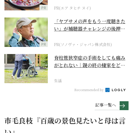
PR
PR(エア タヒチ ヌイ)
「ヤブサメの声をもう一度聴きた
い」が補聴器チャレンジの後押し
に
PR
PR(ソノヴァ・ジャパン株式会社)
脊柱管狭窄症の手術をしても痛み
がとれない｜親の終の棲家をどう
選ぶ？【２】
生活
Recommended by
記事一覧へ
市毛良枝『百歳の景色見たいと母は言
い』