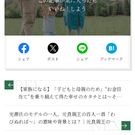
この記事が気に入ったら
いいね！しよう
シェア
ポスト
シェア
ブックマーク
【家族になる】「子どもと母親のため」“お金目
当て”を乗り越えて得た幸せのカタチとは～その
１～
光源氏のモデルの一人、元良親王の百人一首「わ
びぬれば～」の意味や背景とは？｜元良親王の有
名な和歌を解説【百人一首入門】