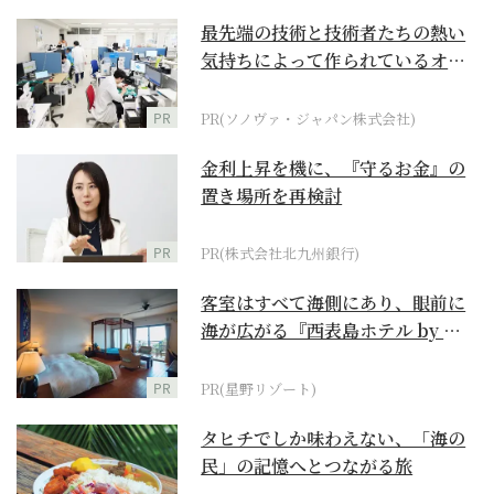
最先端の技術と技術者たちの熱い
気持ちによって作られているオー
ダーメイド補聴器
PR
PR(ソノヴァ・ジャパン株式会社)
金利上昇を機に、『守るお金』の
置き場所を再検討
PR
PR(株式会社北九州銀行)
客室はすべて海側にあり、眼前に
海が広がる『西表島ホテル by 星
野リゾート』
PR
PR(星野リゾート)
タヒチでしか味わえない、「海の
民」の記憶へとつながる旅