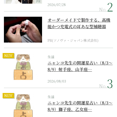
PR
2026/07/28
No.
オーダーメイドで製作する、高機
能かつ充電式の耳あな型補聴器
PR(ソノヴァ・ジャパン株式会社)
NEW
生活
ニャンコ先生の開運星占い（8/3～
8/9）射手座、山羊座…
2026/08/03
No.
NEW
生活
ニャンコ先生の開運星占い（8/3～
8/9）獅子座、乙女座…