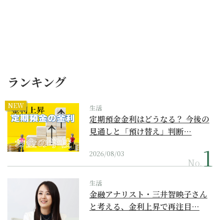
ランキング
NEW
生活
定期預金金利はどうなる？ 今後の
見通しと「預け替え」判断…
2026/08/03
No.
生活
金融アナリスト・三井智映子さん
と考える、金利上昇で再注目…