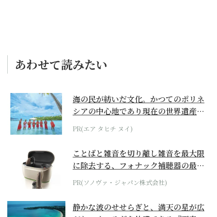
あわせて読みたい
海の民が紡いだ文化。かつてのポリネ
シアの中心地であり現在の世界遺産か
らみえてくる...
PR(エア タヒチ ヌイ)
ことばと雑音を切り離し雑音を最大限
に除去する、フォナック補聴器の最上
位モデル
PR(ソノヴァ・ジャパン株式会社)
静かな波のせせらぎと、満天の星が広