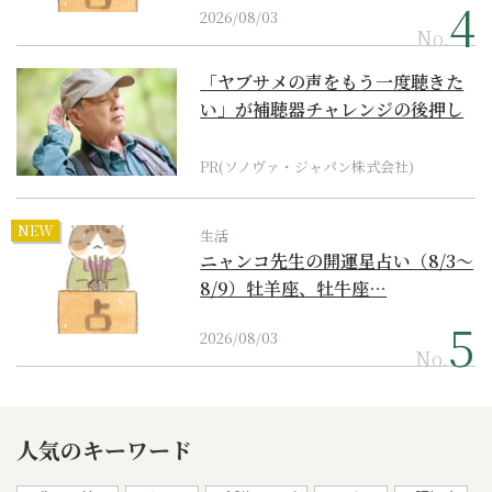
2026/08/03
No.
「ヤブサメの声をもう一度聴きた
い」が補聴器チャレンジの後押し
に
PR(ソノヴァ・ジャパン株式会社)
NEW
生活
ニャンコ先生の開運星占い（8/3～
8/9）牡羊座、牡牛座…
2026/08/03
No.
人気のキーワード