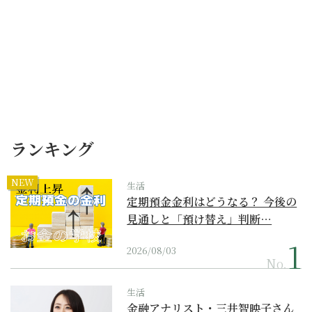
ランキング
NEW
生活
定期預金金利はどうなる？ 今後の
見通しと「預け替え」判断…
2026/08/03
No.
生活
金融アナリスト・三井智映子さん