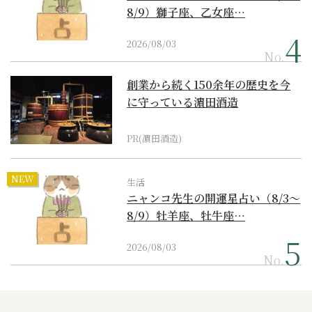
8/9）獅子座、乙女座…
2026/08/03
No.
創業から続く150余年の歴史を今
に守っている濵田酒造
PR(濵田酒造)
NEW
生活
ニャンコ先生の開運星占い（8/3～
8/9）牡羊座、牡牛座…
2026/08/03
No.