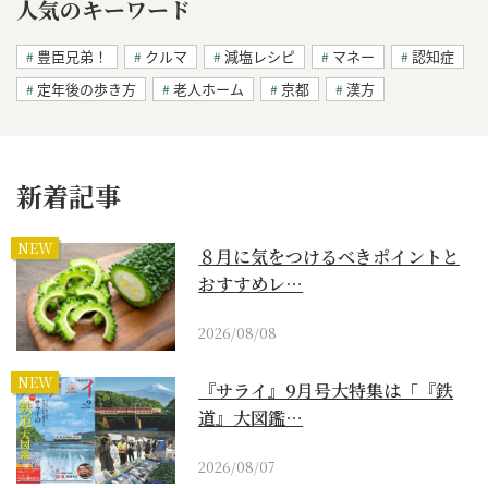
人気のキーワード
豊臣兄弟！
クルマ
減塩レシピ
マネー
認知症
定年後の歩き方
老人ホーム
京都
漢方
新着記事
NEW
８月に気をつけるべきポイントと
おすすめレ…
2026/08/08
NEW
『サライ』9月号大特集は「『鉄
道』大図鑑…
2026/08/07