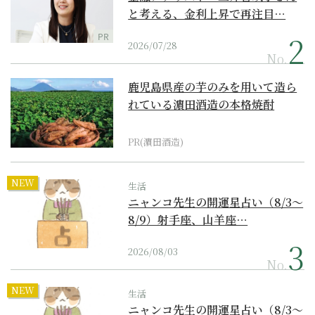
と考える、金利上昇で再注目…
PR
2026/07/28
No.
鹿児島県産の芋のみを用いて造ら
れている濵田酒造の本格焼酎
PR(濵田酒造)
NEW
生活
ニャンコ先生の開運星占い（8/3～
8/9）射手座、山羊座…
2026/08/03
No.
NEW
生活
ニャンコ先生の開運星占い（8/3～