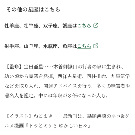
その他の星座はこちら
牡羊座、牡牛座、双子座、蟹座は
こちら
射手座、山羊座、水瓶座、魚座は
こちら
【監修】宝田亜星……木曽御嶽山の行者の家に生まれ、
幼い頃から霊感を発揮。西洋占星術、四柱推命、九星気学
などを取り入れ、開運アドバイスを行う。多くの経営者や
著名人を鑑定。中には年収が８倍になった人も。
【イラスト】ねこまき……最新刊は、話題沸騰のネコ&グ
ルメ漫画『トラとミケ３ ゆかしい日々』