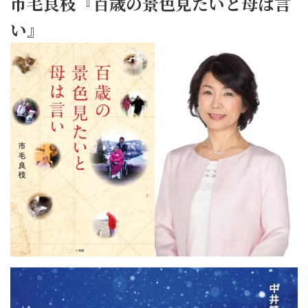
市毛良枝『百歳の景色見たいと母は言
い』