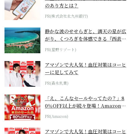
のあり方とは？
PR(株式会社北九州銀行)
静かな波のせせらぎと、満天の星が広
がり、くつろぎを体感できる『西表島
ホテル by...
PR(星野リゾート)
アマゾンで大人気！血圧対策はコーヒ
ーに足してみて
PR(森永乳業)
「え、こんなセールやってたの？」8
0％OFF以上が続々登場！Amazonの
本気が...
PR(Amazon)
アマゾンで大人気！血圧対策はコーヒ