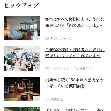
ピックアップ
客室はすべて海側にあり、眼前に
海が広がる『西表島ホテル by 星
野リゾート』
PR
PR(星野リゾート)
最先端の技術と技術者たちの熱い
気持ちによって作られているオー
ダーメイド補聴器
PR
PR(ソノヴァ・ジャパン株式会社)
創業から続く150余年の歴史を今
に守っている濵田酒造
PR
PR(濵田酒造)
タヒチでしか味わえない、「海の