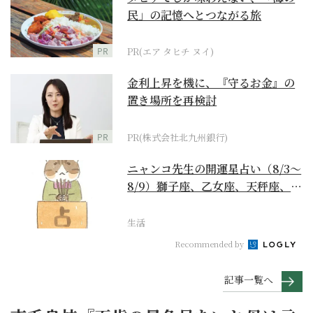
民」の記憶へとつながる旅
PR
PR(エア タヒチ ヌイ)
金利上昇を機に、『守るお金』の
置き場所を再検討
PR
PR(株式会社北九州銀行)
ニャンコ先生の開運星占い（8/3～
8/9）獅子座、乙女座、天秤座、蠍
座編
生活
Recommended by
記事一覧へ