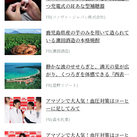
つ充電式の耳あな型補聴器
PR(ソノヴァ・ジャパン株式会社)
鹿児島県産の芋のみを用いて造られて
いる濵田酒造の本格焼酎
PR(濵田酒造)
静かな波のせせらぎと、満天の星が広
がり、くつろぎを体感できる『西表島
ホテル by...
PR(星野リゾート)
アマゾンで大人気！血圧対策はコーヒ
ーに足してみて
PR(森永乳業)
アマゾンで大人気！血圧対策はコーヒ