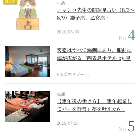
NEW
生活
ニャンコ先生の開運星占い（8/3～
8/9）獅子座、乙女座…
2026/08/03
No.
客室はすべて海側にあり、眼前に
海が広がる『西表島ホテル by 星
野リゾート』
PR(星野リゾート)
生活
【定年後の歩き方】「定年起業し
てバーを経営」夢を叶えた6…
2026/07/26
No.