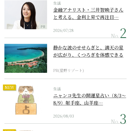
生活
金融アナリスト・三井智映子さん
と考える、金利上昇で再注目…
PR
2026/07/28
No.
静かな波のせせらぎと、満天の星
が広がり、くつろぎを体感できる
『西表島ホテル by...
PR(星野リゾート)
NEW
生活
ニャンコ先生の開運星占い（8/3～
8/9）射手座、山羊座…
2026/08/03
No.