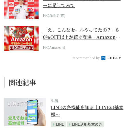
ーに足してみて
PR(森永乳業)
「え、こんなセールやってたの？」8
0％OFF以上が続々登場！Amazonの
本気が...
PR(Amazon)
Recommended by
関連記事
生活
LINEの各機能を知る｜LINEの基本
機…
LINE
LINE活用基本のき