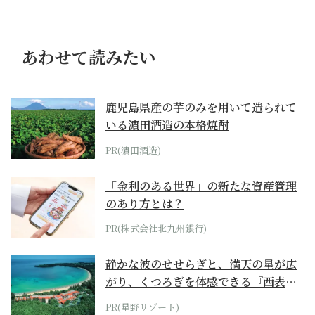
あわせて読みたい
鹿児島県産の芋のみを用いて造られて
いる濵田酒造の本格焼酎
PR(濵田酒造)
「金利のある世界」の新たな資産管理
のあり方とは？
PR(株式会社北九州銀行)
静かな波のせせらぎと、満天の星が広
がり、くつろぎを体感できる『西表島
ホテル by...
PR(星野リゾート)