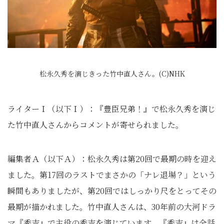
松永久秀を演じきった竹中直人さん。(C)NHK
ライターＩ（以下Ｉ）：『豊臣兄弟！』で松永久秀を演じ
た竹中直人さんからコメントが寄せられました。
編集者Ａ（以下Ａ）：松永久秀は第20回で最期の時を迎え
ました。第17回のラストでまさかの「ナレ退場？」という
瞬間もありましたが、第20回ではしっかり尺をとってその
最期が描かれました。竹中直人さんは、30年前の大河ドラ
マ『秀吉』で主役の秀吉を演じています。『秀吉』は全話