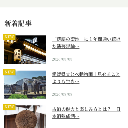
新着記事
NEW
「落語の聖地」に１年間通い続け
た演芸評論…
2026/08/08
NEW
愛媛県立とべ動物園｜見せること
よりも生き…
2026/08/08
NEW
古酒の魅力と楽しみ方とは？｜日
本酒熟成酒…