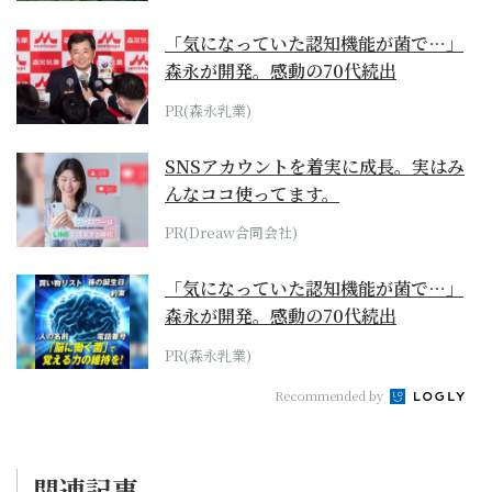
「気になっていた認知機能が菌で…」
森永が開発。感動の70代続出
PR(森永乳業)
SNSアカウントを着実に成長。実はみ
んなココ使ってます。
PR(Dreaw合同会社)
「気になっていた認知機能が菌で…」
森永が開発。感動の70代続出
PR(森永乳業)
Recommended by
関連記事