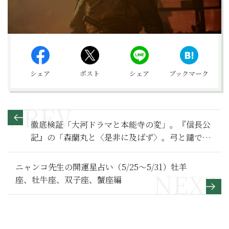
シェア
ポスト
シェア
ブックマーク
徹底検証「大河ドラマと本能寺の変」。『信長公
記』の「森蘭丸と〈是非に及ばず〉。弓と鑓で応
戦」の基本のきを振り返る【豊臣兄弟！ 満喫リポ
ート】本能寺の変編１
ニャンコ先生の開運星占い（5/25～5/31）牡羊
座、牡牛座、双子座、蟹座編