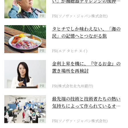
い」が補聴器チャレンジの後押し
に
PR
PR(ソノヴァ・ジャパン株式会社)
タヒチでしか味わえない、「海の
民」の記憶へとつながる旅
PR
PR(エア タヒチ ヌイ)
金利上昇を機に、『守るお金』の
置き場所を再検討
PR
PR(株式会社北九州銀行)
最先端の技術と技術者たちの熱い
気持ちによって作られているオー
ダーメイド補聴器
PR
PR(ソノヴァ・ジャパン株式会社)