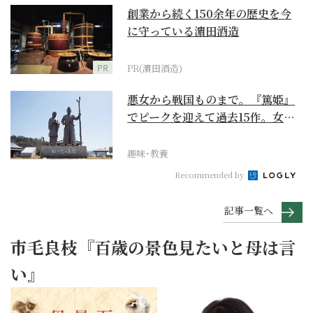
創業から続く150余年の歴史を今
に守っている濵田酒造
PR
PR(濵田酒造)
悪女から戦国ものまで。『篤姫』
でピークを迎えて過去15作。女性
が主人公の作品を振...
趣味･教養
Recommended by
記事一覧へ
市毛良枝『百歳の景色見たいと母は言
い』