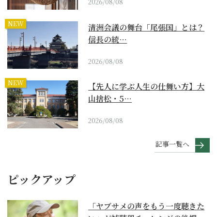
2026/08/08
NEW
清洲会議の舞台「尾張国」とは？
信長の統…
2026/08/08
NEW
【先人に学ぶ人生の仕舞い方】大
山捨松・5…
2026/08/08
記事一覧へ
ピックアップ
「ヤブサメの声をもう一度聴きた