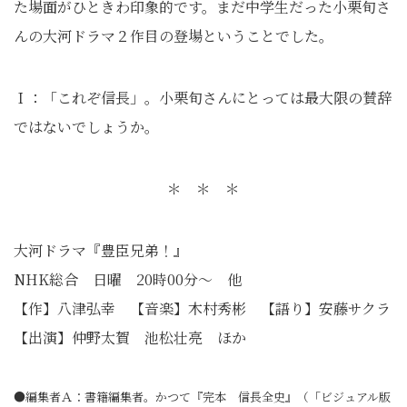
た場面がひときわ印象的です。まだ中学生だった小栗旬さ
んの大河ドラマ２作目の登場ということでした。
Ｉ：「これぞ信長」。小栗旬さんにとっては最大限の賛辞
ではないでしょうか。
＊ ＊ ＊
大河ドラマ『豊臣兄弟！』
NHK総合 日曜 20時00分～ 他
【作】八津弘幸 【音楽】木村秀彬 【語り】安藤サクラ
【出演】仲野太賀 池松壮亮 ほか
●編集者Ａ：書籍編集者。かつて『完本 信長全史』（「ビジュアル版