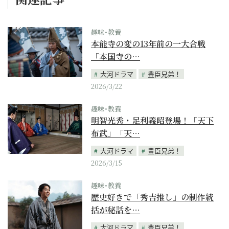
趣味･教養
本能寺の変の13年前の一大合戦
「本国寺の…
大河ドラマ
豊臣兄弟！
2026/3/22
趣味･教養
明智光秀・足利義昭登場！「天下
布武」「天…
大河ドラマ
豊臣兄弟！
2026/3/15
趣味･教養
歴史好きで「秀吉推し」の制作統
括が秘話を…
大河ドラマ
豊臣兄弟！