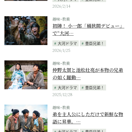
2026/2/14
趣味･教養
初陣！ 小一郎「桶狭間デビュー」
で“大河…
大河ドラマ
豊臣兄弟！
2026/1/25
趣味･教養
仲野太賀と池松壮亮が本物の兄弟
の如く躍動…
大河ドラマ
豊臣兄弟！
2025/12/28
趣味･教養
弟を主人公にしただけで新鮮な物
語に昇華。…
大河ドラマ
豊臣兄弟！