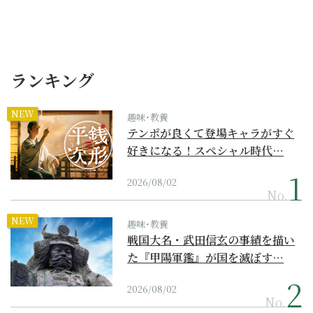
ランキング
NEW
趣味･教養
テンポが良くて登場キャラがすぐ
好きになる！スペシャル時代…
2026/08/02
No.
NEW
趣味･教養
戦国大名・武田信玄の事績を描い
た『甲陽軍鑑』が国を滅ぼす…
2026/08/02
No.