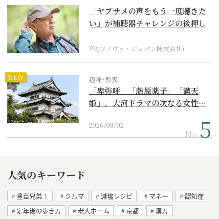
「ヤブサメの声をもう一度聴きた
い」が補聴器チャレンジの後押し
に
PR(ソノヴァ・ジャパン株式会社)
NEW
趣味･教養
「卑弥呼」「藤原薬子」「満天
姫」。大河ドラマの次なる女性…
2026/08/02
No.
人気のキーワード
豊臣兄弟！
クルマ
減塩レシピ
マネー
認知症
定年後の歩き方
老人ホーム
京都
漢方