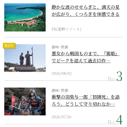
静かな波のせせらぎと、満天の星
が広がり、くつろぎを体感できる
『西表島ホテル by...
PR(星野リゾート)
NEW
趣味･教養
悪女から戦国ものまで。『篤姫』
でピークを迎えて過去15作…
2026/08/02
No.
趣味･教養
衝撃の羽柴与一郎「初陣死」を語
ろう。どうして守り切れなか…
2026/07/26
No.