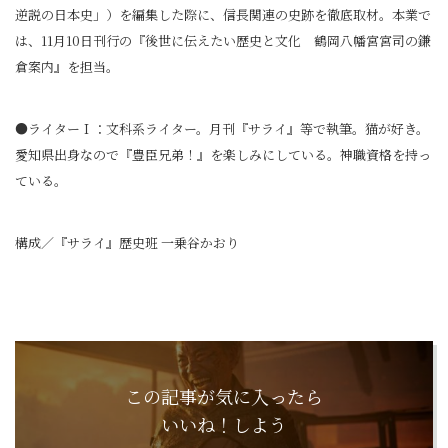
逆説の日本史」）を編集した際に、信長関連の史跡を徹底取材。本業で
は、11月10日刊行の『後世に伝えたい歴史と文化 鶴岡八幡宮宮司の鎌
倉案内』を担当。
●ライターＩ：文科系ライター。月刊『サライ』等で執筆。猫が好き。
愛知県出身なので『豊臣兄弟！』を楽しみにしている。神職資格を持っ
ている。
構成／『サライ』歴史班 一乗谷かおり
この記事が気に入ったら
いいね！しよう