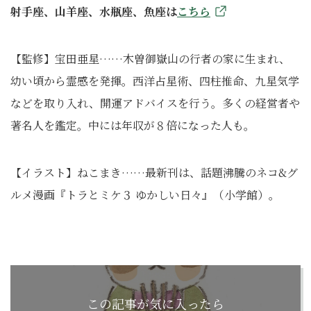
射手座、山羊座、水瓶座、魚座は
こちら
【監修】宝田亜星……木曽御嶽山の行者の家に生まれ、
幼い頃から霊感を発揮。西洋占星術、四柱推命、九星気学
などを取り入れ、開運アドバイスを行う。多くの経営者や
著名人を鑑定。中には年収が８倍になった人も。
【イラスト】ねこまき……最新刊は、話題沸騰のネコ&グ
ルメ漫画『トラとミケ３ ゆかしい日々』（小学館）。
この記事が気に入ったら