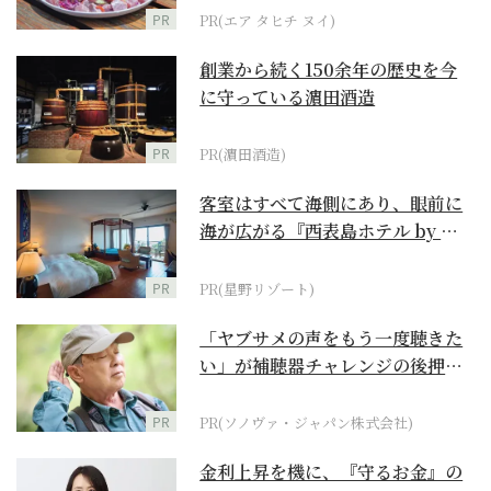
PR
PR(エア タヒチ ヌイ)
創業から続く150余年の歴史を今
に守っている濵田酒造
PR
PR(濵田酒造)
客室はすべて海側にあり、眼前に
海が広がる『西表島ホテル by 星
野リゾート』
PR
PR(星野リゾート)
「ヤブサメの声をもう一度聴きた
い」が補聴器チャレンジの後押し
に
PR
PR(ソノヴァ・ジャパン株式会社)
金利上昇を機に、『守るお金』の