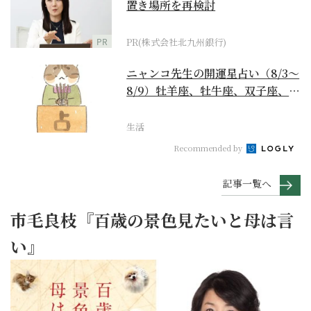
置き場所を再検討
PR
PR(株式会社北九州銀行)
ニャンコ先生の開運星占い（8/3～
8/9）牡羊座、牡牛座、双子座、蟹
座編
生活
Recommended by
記事一覧へ
市毛良枝『百歳の景色見たいと母は言
い』