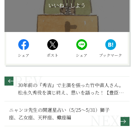
いいね！しよう
シェア
ポスト
シェア
ブックマーク
30年前の『秀吉』で主演を張った竹中直人さん。
松永久秀役を演じ終え、思いを語った！【豊臣兄
弟！ 満喫リポート】竹中直人編
ニャンコ先生の開運星占い（5/25～5/31）獅子
座、乙女座、天秤座、蠍座編