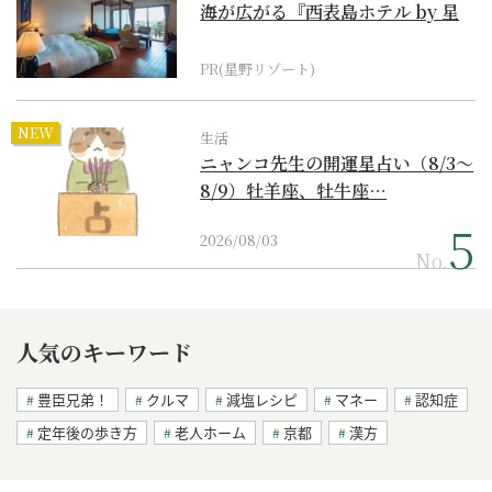
海が広がる『西表島ホテル by 星
野リゾート』
PR(星野リゾート)
NEW
生活
ニャンコ先生の開運星占い（8/3～
8/9）牡羊座、牡牛座…
2026/08/03
No.
人気のキーワード
豊臣兄弟！
クルマ
減塩レシピ
マネー
認知症
定年後の歩き方
老人ホーム
京都
漢方