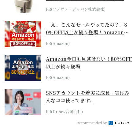
位モデル
PR(ソノヴァ・ジャパン株式会社)
「え、こんなセールやってたの？」8
0％OFF以上が続々登場！Amazonの
本気が...
PR(Amazon)
Amazon今日も見逃せない！80%OFF
以上が続々登場
PR(Amazon)
SNSアカウントを着実に成長。実はみ
んなココ使ってます。
PR(Dreaw合同会社)
Recommended by