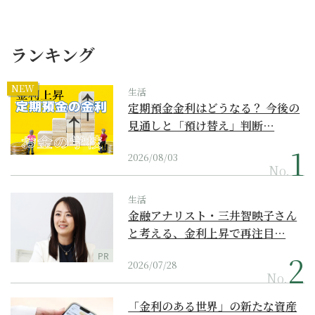
ランキング
NEW
生活
定期預金金利はどうなる？ 今後の
見通しと「預け替え」判断…
2026/08/03
No.
生活
金融アナリスト・三井智映子さん
と考える、金利上昇で再注目…
PR
2026/07/28
No.
「金利のある世界」の新たな資産