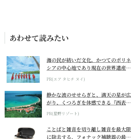
あわせて読みたい
海の民が紡いだ文化。かつてのポリネ
シアの中心地であり現在の世界遺産か
らみえてくる...
PR(エア タヒチ ヌイ)
静かな波のせせらぎと、満天の星が広
がり、くつろぎを体感できる『西表島
ホテル by...
PR(星野リゾート)
ことばと雑音を切り離し雑音を最大限
に除去する、フォナック補聴器の最上