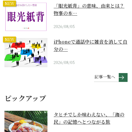
NEW
「眼光紙背」の意味、由来とは？
物事の本…
2026/08/05
NEW
iPhoneで通話中に雑音を消して自
分の…
2026/08/05
記事一覧へ
ピックアップ
タヒチでしか味わえない、「海の
民」の記憶へとつながる旅