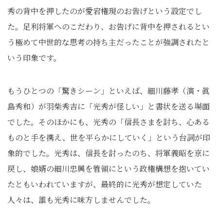
秀の背中を押したのが愛宕権現のお告げという設定でし
た。足利将軍へのこだわり、お告げに背中を押されるとい
う極めて中世的な思考の持ち主だったことが強調されたと
いう印象です。
もうひとつの「驚きシーン」といえば、細川藤孝（演・眞
島秀和）が羽柴秀吉に「光秀が怪しい」と書状を送る場面
でした。そのほかにも、光秀の「信長さまを討ち、心ある
ものと手を携え、世を平らかにしていく」という台詞が印
象的でした。光秀は、信長を討ったのち、将軍義昭を京に
戻し、娘婿の細川忠興を管領にという政権構想を抱いてい
たともいわれていますが、最終的に光秀が想定していた
人々は、誰も光秀に味方しませんでした。