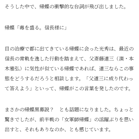
そうした中で、帰蝶の衝撃的な台詞が飛び出しました。
帰蝶「毒を盛る。信長様に」
目の治療で都に出てきている帰蝶に会った光秀は、最近の
信長の常軌を逸した行動を踏まえて、父斎藤道三（演・本
木雅弘）に気性が似ている帰蝶であれば、道三ならこの事
態をどうするだろうと相談します。「父道三に成り代わっ
て答えよう」といって、帰蝶がこの言葉を発したのです。
まさかの帰蝶黒幕説？ とも話題になりました。ちょっと
驚きでしたが、前半戦の「女軍師帰蝶」の活躍ぶりを思い
出すと、それもありなのか、とも感じています。