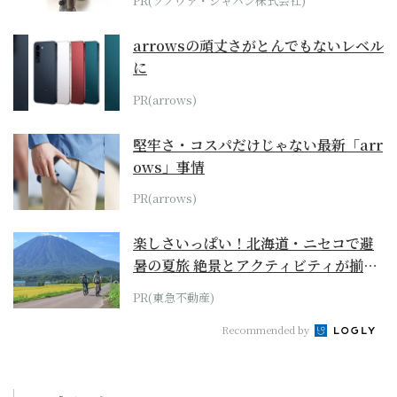
PR(ソノヴァ・ジャパン株式会社)
arrowsの頑丈さがとんでもないレベル
に
PR(arrows)
堅牢さ・コスパだけじゃない最新「arr
ows」事情
PR(arrows)
楽しさいっぱい！北海道・ニセコで避
暑の夏旅 絶景とアクティビティが揃う
「ニセコ東...
PR(東急不動産)
Recommended by