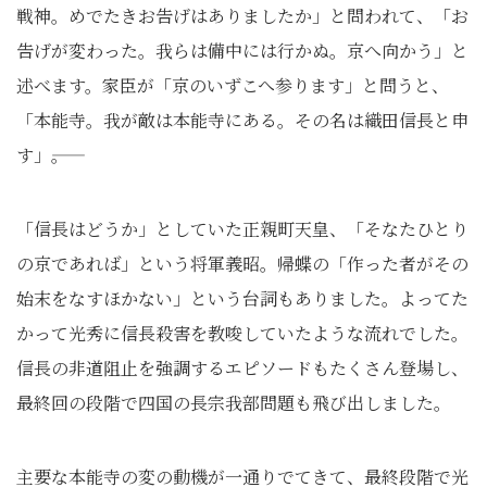
戦神。めでたきお告げはありましたか」と問われて、「お
告げが変わった。我らは備中には行かぬ。京へ向かう」と
述べます。家臣が「京のいずこへ参ります」と問うと、
「本能寺。我が敵は本能寺にある。その名は織田信長と申
す」――。
「信長はどうか」としていた正親町天皇、「そなたひとり
の京であれば」という将軍義昭。帰蝶の「作った者がその
始末をなすほかない」という台詞もありました。よってた
かって光秀に信長殺害を教唆していたような流れでした。
信長の非道阻止を強調するエピソードもたくさん登場し、
最終回の段階で四国の長宗我部問題も飛び出しました。
主要な本能寺の変の動機が一通りでてきて、最終段階で光