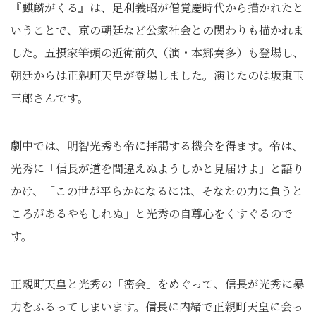
『麒麟がくる』は、足利義昭が僧覚慶時代から描かれたと
いうことで、京の朝廷など公家社会との関わりも描かれま
した。五摂家筆頭の近衛前久（演・本郷奏多）も登場し、
朝廷からは正親町天皇が登場しました。演じたのは坂東玉
三郎さんです。
劇中では、明智光秀も帝に拝謁する機会を得ます。帝は、
光秀に「信長が道を間違えぬようしかと見届けよ」と語り
かけ、「この世が平らかになるには、そなたの力に負うと
ころがあるやもしれぬ」と光秀の自尊心をくすぐるので
す。
正親町天皇と光秀の「密会」をめぐって、信長が光秀に暴
力をふるってしまいます。信長に内緒で正親町天皇に会っ