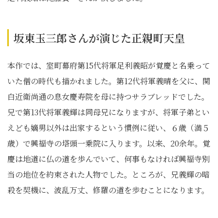
坂東玉三郎さんが演じた正親町天皇
本作では、室町幕府第15代将軍足利義昭が覚慶と名乗って
いた僧の時代も描かれました。第12代将軍義晴を父に、関
白近衛尚通の息女慶寿院を母に持つサラブレッドでした。
兄で第13代将軍義輝は同母兄になりますが、将軍子弟とい
えども嫡男以外は出家するという慣例に従い、６歳（満５
歳）で興福寺の塔頭一乗院に入ります。以来、20余年。覚
慶は地道に仏の道を歩んでいて、何事もなければ興福寺別
当の地位を約束された人物でした。ところが、兄義輝の暗
殺を契機に、波乱万丈、修羅の道を歩むことになります。