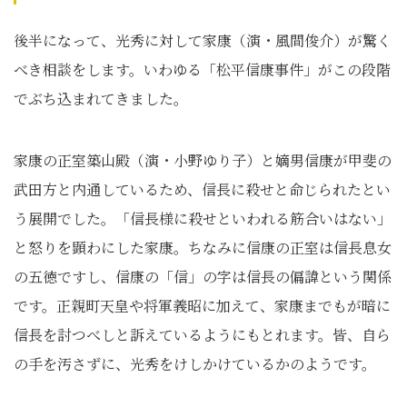
後半になって、光秀に対して家康（演・風間俊介）が驚く
べき相談をします。いわゆる「松平信康事件」がこの段階
でぶち込まれてきました。
家康の正室築山殿（演・小野ゆり子）と嫡男信康が甲斐の
武田方と内通しているため、信長に殺せと命じられたとい
う展開でした。「信長様に殺せといわれる筋合いはない」
と怒りを顕わにした家康。ちなみに信康の正室は信長息女
の五徳ですし、信康の「信」の字は信長の偏諱という関係
です。正親町天皇や将軍義昭に加えて、家康までもが暗に
信長を討つべしと訴えているようにもとれます。皆、自ら
の手を汚さずに、光秀をけしかけているかのようです。