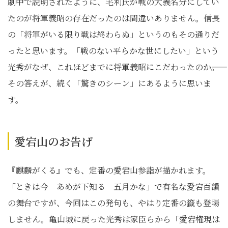
劇中で説明されたように、毛利氏が戦の大義名分にしてい
たのが将軍義昭の存在だったのは間違いありません。信長
の「将軍がいる限り戦は終わらぬ」というのもその通りだ
ったと思います。「戦のない平らかな世にしたい」という
光秀がなぜ、これほどまでに将軍義昭にこだわったのか――。
その答えが、続く「驚きのシーン」にあるように思いま
す。
愛宕山のお告げ
『麒麟がくる』でも、定番の愛宕山参詣が描かれます。
「ときは今 あめが下知る 五月かな」で有名な愛宕百韻
の舞台ですが、今回はこの発句も、やはり定番の籤も登場
しません。亀山城に戻った光秀は家臣らから「愛宕権現は