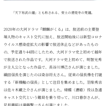
「天下布武の鐘」とも称される、安土の摠見寺の梵鐘。
2020年の大河ドラマ『麒麟がくる』は、放送前の主要登
場人物のキャスト交代に加え、放送開始後には新型コロナ
ウイルス感染症拡大の影響で放送休止などがあったもの
の、予定通り44回にしたため、大河ドラマ史上初めて越年
で放送された作品です。大河ドラマ史上初めて、明智光秀
が主人公となった作品で、長谷川博己さんが演じました。
織田信長を演じたのは染谷将太さん。従来の信長像を打破
する「新機軸の信長」として注目を集めました。羽柴秀吉
は佐々木蔵之介さんが演じました。帰蝶（濃姫）役は急遽
キャスト交代という難局を乗り切って、川口春奈さんが、
足利義昭は滝藤賢一さんが演じました。