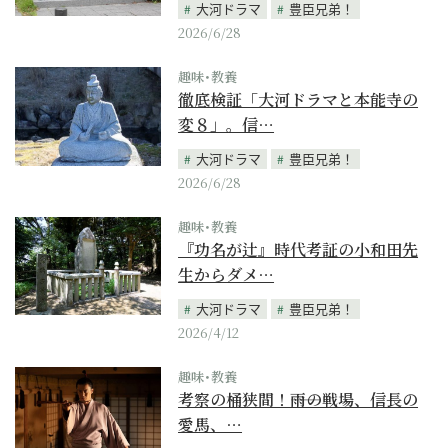
大河ドラマ
豊臣兄弟！
2026/6/28
趣味･教養
徹底検証「大河ドラマと本能寺の
変８」。信…
大河ドラマ
豊臣兄弟！
2026/6/28
趣味･教養
『功名が辻』時代考証の小和田先
生からダメ…
大河ドラマ
豊臣兄弟！
2026/4/12
趣味･教養
考察の桶狭間！――雨の戦場、信長の
愛馬、…