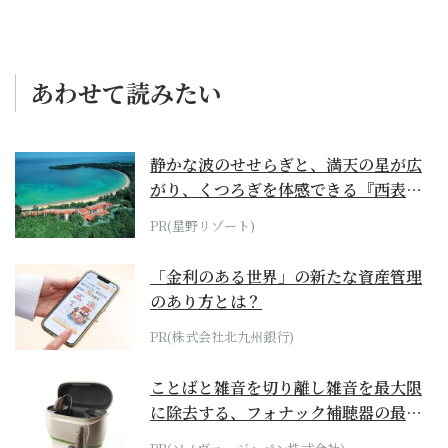
あわせて読みたい
静かな波のせせらぎと、満天の星が広
がり、くつろぎを体感できる『西表島
ホテル by...
PR(星野リゾート)
「金利のある世界」の新たな資産管理
のあり方とは？
PR(株式会社北九州銀行)
ことばと雑音を切り離し雑音を最大限
に除去する、フォナック補聴器の最上
位モデル