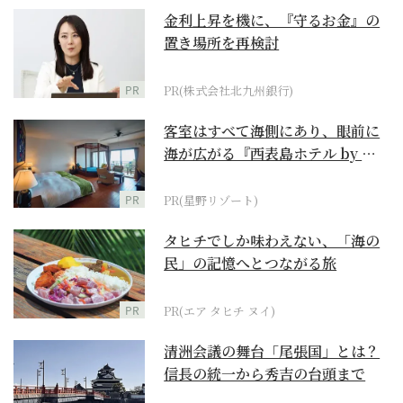
金利上昇を機に、『守るお金』の
置き場所を再検討
PR
PR(株式会社北九州銀行)
客室はすべて海側にあり、眼前に
海が広がる『西表島ホテル by 星
野リゾート』
PR
PR(星野リゾート)
タヒチでしか味わえない、「海の
民」の記憶へとつながる旅
PR
PR(エア タヒチ ヌイ)
清洲会議の舞台「尾張国」とは？
信長の統一から秀吉の台頭まで