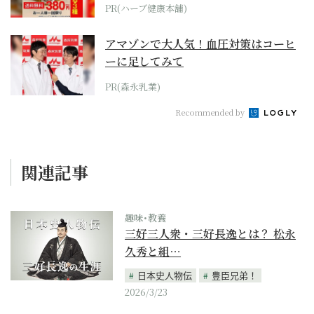
PR(ハーブ健康本舗)
アマゾンで大人気！血圧対策はコーヒ
ーに足してみて
PR(森永乳業)
Recommended by
関連記事
趣味･教養
三好三人衆・三好長逸とは？ 松永
久秀と組…
日本史人物伝
豊臣兄弟！
2026/3/23