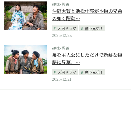
趣味･教養
仲野太賀と池松壮亮が本物の兄弟
の如く躍動…
大河ドラマ
豊臣兄弟！
2025/12/28
趣味･教養
弟を主人公にしただけで新鮮な物
語に昇華。…
大河ドラマ
豊臣兄弟！
2025/12/21