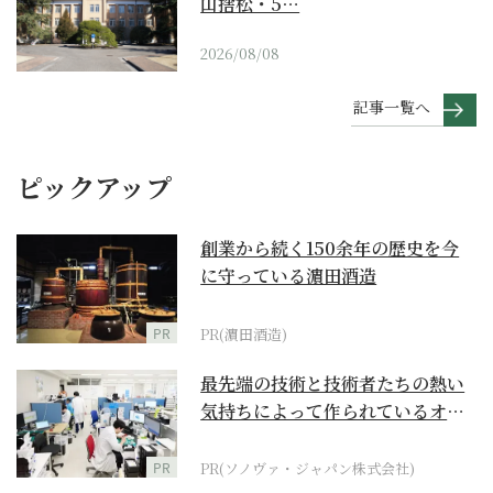
山捨松・5…
2026/08/08
記事一覧へ
ピックアップ
創業から続く150余年の歴史を今
に守っている濵田酒造
PR
PR(濵田酒造)
最先端の技術と技術者たちの熱い
気持ちによって作られているオー
ダーメイド補聴器
PR
PR(ソノヴァ・ジャパン株式会社)