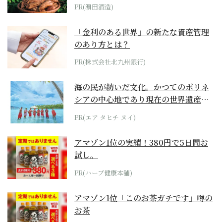
PR(濵田酒造)
「金利のある世界」の新たな資産管理
のあり方とは？
PR(株式会社北九州銀行)
海の民が紡いだ文化。かつてのポリネ
シアの中心地であり現在の世界遺産か
らみえてくる...
PR(エア タヒチ ヌイ)
アマゾン1位の実績！380円で5日間お
試し。
PR(ハーブ健康本舗)
アマゾン1位「このお茶ガチです」噂の
お茶