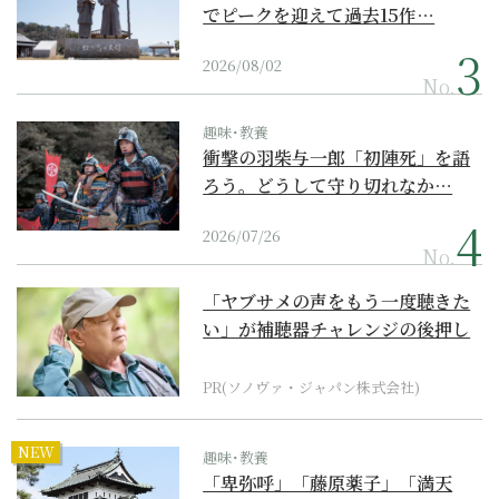
でピークを迎えて過去15作…
2026/08/02
No.
趣味･教養
衝撃の羽柴与一郎「初陣死」を語
ろう。どうして守り切れなか…
2026/07/26
No.
「ヤブサメの声をもう一度聴きた
い」が補聴器チャレンジの後押し
に
PR(ソノヴァ・ジャパン株式会社)
NEW
趣味･教養
「卑弥呼」「藤原薬子」「満天