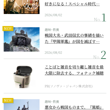
好きになる！スペシャル時代…
2026/08/02
No.
NEW
趣味･教養
戦国大名・武田信玄の事績を描い
た『甲陽軍鑑』が国を滅ぼす…
2026/08/02
No.
ことばと雑音を切り離し雑音を最
大限に除去する、フォナック補聴
器の最上位モデル
PR(ソノヴァ・ジャパン株式会社)
NEW
趣味･教養
悪女から戦国ものまで。『篤姫』