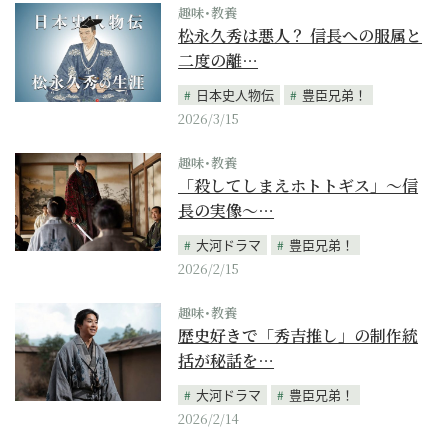
趣味･教養
松永久秀は悪人？ 信長への服属と
二度の離…
日本史人物伝
豊臣兄弟！
2026/3/15
趣味･教養
「殺してしまえホトトギス」～信
長の実像～…
大河ドラマ
豊臣兄弟！
2026/2/15
趣味･教養
歴史好きで「秀吉推し」の制作統
括が秘話を…
大河ドラマ
豊臣兄弟！
2026/2/14