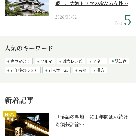
姫」。大河ドラマの次なる女性…
2026/08/02
No.
人気のキーワード
豊臣兄弟！
クルマ
減塩レシピ
マネー
認知症
定年後の歩き方
老人ホーム
京都
漢方
新着記事
NEW
「落語の聖地」に１年間通い続け
た演芸評論…