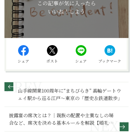
この記事が気に入ったら
いいね！しよう
シェア
ポスト
シェア
ブックマーク
山手線開業100周年に“まちびらき” 高輪ゲートウ
ェイ駅から巡る江戸〜東京の「歴史＆鉄道散歩」
披露宴の席次とは？｜親族の配置や主賓なしの場
合など、席次を決める基本ルールを解説【婚礼の
作法】