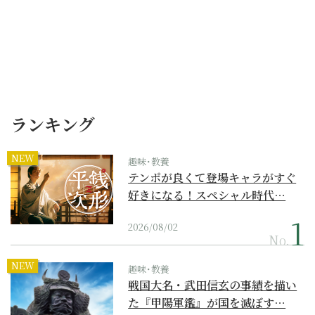
ランキング
NEW
趣味･教養
テンポが良くて登場キャラがすぐ
好きになる！スペシャル時代…
2026/08/02
No.
NEW
趣味･教養
戦国大名・武田信玄の事績を描い
た『甲陽軍鑑』が国を滅ぼす…