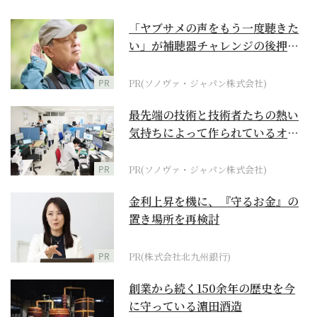
「ヤブサメの声をもう一度聴きた
い」が補聴器チャレンジの後押し
に
PR
PR(ソノヴァ・ジャパン株式会社)
最先端の技術と技術者たちの熱い
気持ちによって作られているオー
ダーメイド補聴器
PR
PR(ソノヴァ・ジャパン株式会社)
金利上昇を機に、『守るお金』の
置き場所を再検討
PR
PR(株式会社北九州銀行)
創業から続く150余年の歴史を今
に守っている濵田酒造