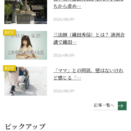
ちから虐め…
2026/08/09
NEW
三法師（織田秀信）とは？ 清洲会
議で織田…
2026/08/09
NEW
「ママ」との同居。壁はないけれ
ど感じる「…
2026/08/09
記事一覧へ
ピックアップ