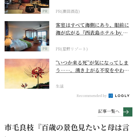
PR
PR(濵田酒造)
客室はすべて海側にあり、眼前に
海が広がる『西表島ホテル by 星
野リゾート』
PR
PR(星野リゾート)
“いつか来る死”が気になってしま
う……。湧き上がる不安をやわら
げて今を大切にする...
生活
Recommended by
記事一覧へ
市毛良枝『百歳の景色見たいと母は言