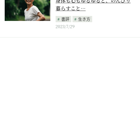
身体も心もゆるゆると、のんびり
暮らすこと…
書評
生き方
2023/7/29