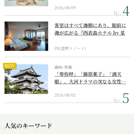
2026/08/09
No.
客室はすべて海側にあり、眼前に
海が広がる『西表島ホテル by 星
野リゾート』
PR(星野リゾート)
NEW
趣味･教養
「卑弥呼」「藤原薬子」「満天
姫」。大河ドラマの次なる女性…
2026/08/02
No.
人気のキーワード