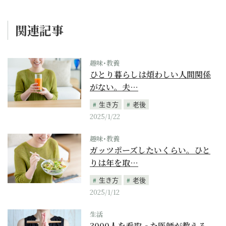
関連記事
趣味･教養
ひとり暮らしは煩わしい人間関係
がない。夫…
生き方
老後
2025/1/22
趣味･教養
ガッツポーズしたいくらい。ひと
りは年を取…
生き方
老後
2025/1/12
生活
3000人を看取った医師が教える、