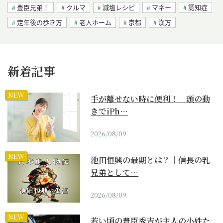
豊臣兄弟！
クルマ
減塩レシピ
マネー
認知症
定年後の歩き方
老人ホーム
京都
漢方
新着記事
NEW
手が離せない時に便利！ 頭の動
きでiPh…
2026/08/09
NEW
池田恒興の最期とは？｜信長の乳
兄弟として…
2026/08/09
NEW
若い頃の豊臣秀吉が主人の小姓た