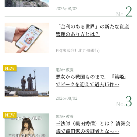
2026/08/02
No.
「金利のある世界」の新たな資産
管理のあり方とは？
PR(株式会社北九州銀行)
NEW
趣味･教養
悪女から戦国ものまで。『篤姫』
でピークを迎えて過去15作…
2026/08/02
No.
NEW
趣味･教養
三法師（織田秀信）とは？ 清洲会
議で織田家の後継者となっ…