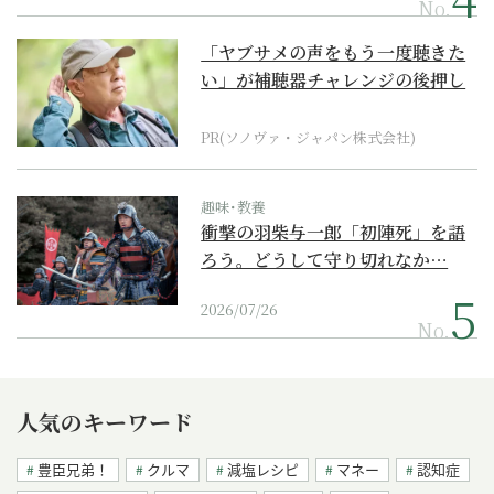
No.
「ヤブサメの声をもう一度聴きた
い」が補聴器チャレンジの後押し
に
PR(ソノヴァ・ジャパン株式会社)
趣味･教養
衝撃の羽柴与一郎「初陣死」を語
ろう。どうして守り切れなか…
2026/07/26
No.
人気のキーワード
豊臣兄弟！
クルマ
減塩レシピ
マネー
認知症