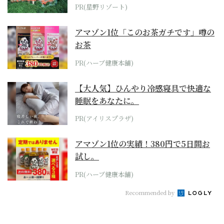
ホテル by...
PR(星野リゾート)
アマゾン1位「このお茶ガチです」噂の
お茶
PR(ハーブ健康本舗)
【大人気】ひんやり冷感寝具で快適な
睡眠をあなたに。
PR(アイリスプラザ)
アマゾン1位の実績！380円で5日間お
試し。
PR(ハーブ健康本舗)
Recommended by