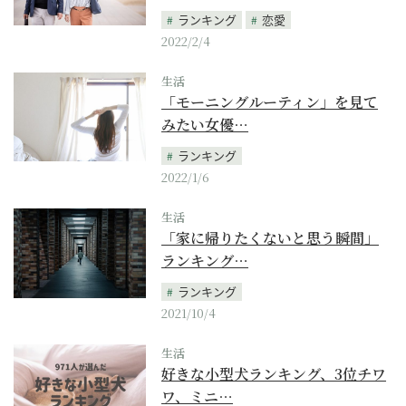
ランキング
恋愛
2022/2/4
生活
「モーニングルーティン」を見て
みたい女優…
ランキング
2022/1/6
生活
「家に帰りたくないと思う瞬間」
ランキング…
ランキング
2021/10/4
生活
好きな小型犬ランキング、3位チワ
ワ、ミニ…