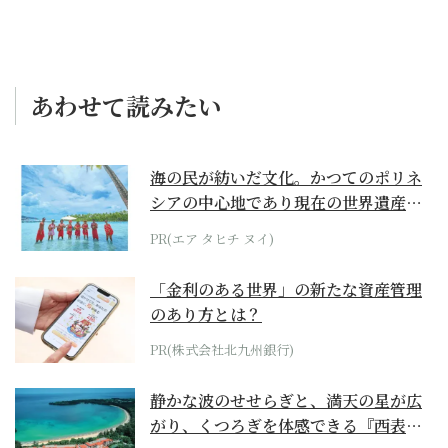
あわせて読みたい
海の民が紡いだ文化。かつてのポリネ
シアの中心地であり現在の世界遺産か
らみえてくる...
PR(エア タヒチ ヌイ)
「金利のある世界」の新たな資産管理
のあり方とは？
PR(株式会社北九州銀行)
静かな波のせせらぎと、満天の星が広
がり、くつろぎを体感できる『西表島