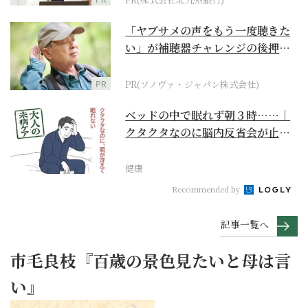
「ヤブサメの声をもう一度聴きた
い」が補聴器チャレンジの後押し
に
PR
PR(ソノヴァ・ジャパン株式会社)
ベッドの中で眠れず朝３時……｜
クタクタなのに脳内反省会が止ま
らない【大人の未病ケ...
健康
Recommended by
記事一覧へ
市毛良枝『百歳の景色見たいと母は言
い』