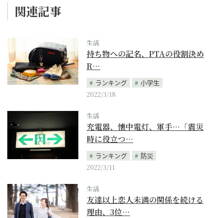
関連記事
生活
持ち物への記名、PTAの役割決め
R…
ランキング
小学生
2022/3/18
生活
充電器、懐中電灯、軍手…「震災
時に役立つ…
ランキング
防災
2022/3/11
生活
友達以上恋人未満の関係を続ける
理由、3位…