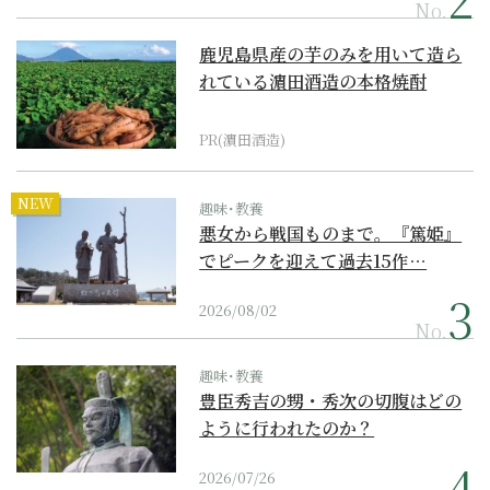
No.
鹿児島県産の芋のみを用いて造ら
れている濵田酒造の本格焼酎
PR(濵田酒造)
NEW
趣味･教養
悪女から戦国ものまで。『篤姫』
でピークを迎えて過去15作…
2026/08/02
No.
趣味･教養
豊臣秀吉の甥・秀次の切腹はどの
ように行われたのか？
2026/07/26