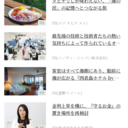
タヒチでしか味わえない、「海の
民」の記憶へとつながる旅
PR
PR(エア タヒチ ヌイ)
最先端の技術と技術者たちの熱い
気持ちによって作られているオー
ダーメイド補聴器
PR
PR(ソノヴァ・ジャパン株式会社)
客室はすべて海側にあり、眼前に
海が広がる『西表島ホテル by 星
野リゾート』
PR
PR(星野リゾート)
金利上昇を機に、『守るお金』の
置き場所を再検討
PR
PR(株式会社北九州銀行)