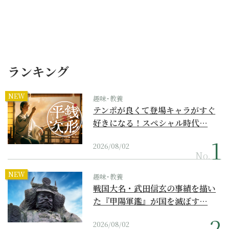
ランキング
NEW
趣味･教養
テンポが良くて登場キャラがすぐ
好きになる！スペシャル時代…
2026/08/02
No.
NEW
趣味･教養
戦国大名・武田信玄の事績を描い
た『甲陽軍鑑』が国を滅ぼす…
2026/08/02