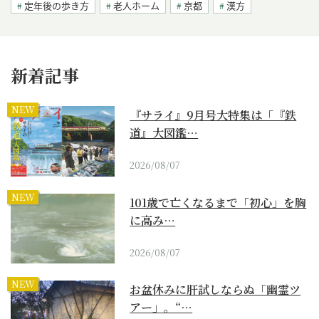
定年後の歩き方
老人ホーム
京都
漢方
新着記事
NEW
『サライ』9月号大特集は「『鉄
道』大図鑑…
2026/08/07
NEW
101歳で亡くなるまで「初心」を胸
に高み…
2026/08/07
NEW
お盆休みに肝試しならぬ「幽霊ツ
アー」。“…