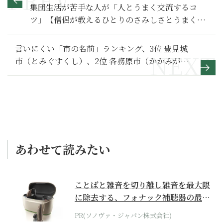
集団生活が苦手な人が「人とうまく交流するコ
ツ」【僧侶が教えるひとりのさみしさとうまくや
る方法】４
言いにくい「市の名前」ランキング、3位 豊見城
市（とみぐすくし）、2位 各務原市（かかみがは
らし）、1位は？
あわせて読みたい
ことばと雑音を切り離し雑音を最大限
に除去する、フォナック補聴器の最上
位モデル
PR(ソノヴァ・ジャパン株式会社)