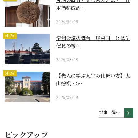
古酒の魅力と楽しみ方とは？｜日
本酒熟成酒…
2026/08/08
NEW
清洲会議の舞台「尾張国」とは？
信長の統…
2026/08/08
NEW
【先人に学ぶ人生の仕舞い方】大
山捨松・5…
2026/08/08
記事一覧へ
ピックアップ