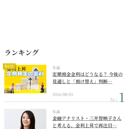
ランキング
NEW
生活
定期預金金利はどうなる？ 今後の
見通しと「預け替え」判断…
2026/08/03
No.
生活
金融アナリスト・三井智映子さん
と考える、金利上昇で再注目…