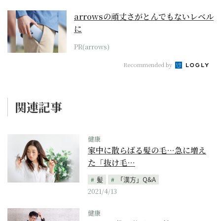
arrowsの頑丈さがとんでもないレベル
に
PR(arrows)
Recommended by
関連記事
健康
家中に散らばる髪の毛…急に増え
た「抜け毛…
髪
「漢方」Q&A
2021/4/13
健康