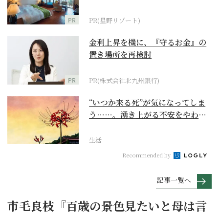
野リゾート』
PR
PR(星野リゾート)
金利上昇を機に、『守るお金』の
置き場所を再検討
PR
PR(株式会社北九州銀行)
“いつか来る死”が気になってしま
う……。湧き上がる不安をやわら
げて今を大切にする...
生活
Recommended by
記事一覧へ
市毛良枝『百歳の景色見たいと母は言