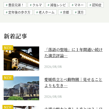
豊臣兄弟！
クルマ
減塩レシピ
マネー
認知症
定年後の歩き方
老人ホーム
京都
漢方
新着記事
NEW
「落語の聖地」に１年間通い続け
た演芸評論…
2026/08/08
NEW
愛媛県立とべ動物園｜見せること
よりも生き…
2026/08/08
NEW