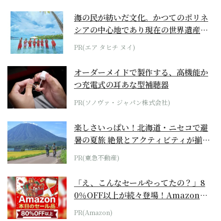
海の民が紡いだ文化。かつてのポリネ
シアの中心地であり現在の世界遺産か
らみえてくる...
PR(エア タヒチ ヌイ)
オーダーメイドで製作する、高機能か
つ充電式の耳あな型補聴器
PR(ソノヴァ・ジャパン株式会社)
楽しさいっぱい！北海道・ニセコで避
暑の夏旅 絶景とアクティビティが揃う
「ニセコ東...
PR(東急不動産)
「え、こんなセールやってたの？」8
0％OFF以上が続々登場！Amazonの
本気が...
PR(Amazon)