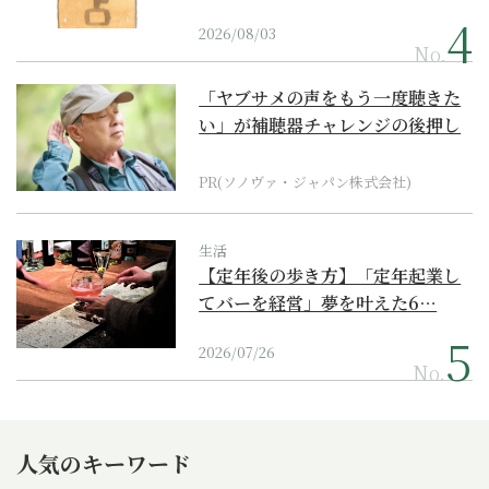
2026/08/03
No.
「ヤブサメの声をもう一度聴きた
い」が補聴器チャレンジの後押し
に
PR(ソノヴァ・ジャパン株式会社)
生活
【定年後の歩き方】「定年起業し
てバーを経営」夢を叶えた6…
2026/07/26
No.
人気のキーワード