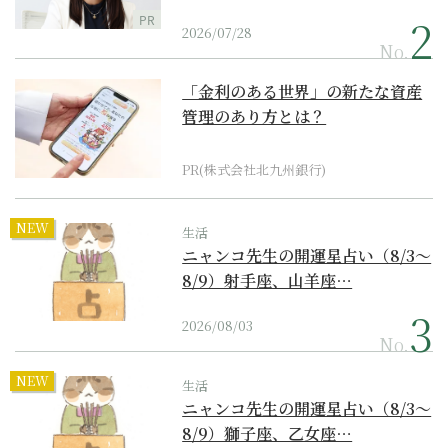
PR
2026/07/28
No.
「金利のある世界」の新たな資産
管理のあり方とは？
PR(株式会社北九州銀行)
NEW
生活
ニャンコ先生の開運星占い（8/3～
8/9）射手座、山羊座…
2026/08/03
No.
NEW
生活
ニャンコ先生の開運星占い（8/3～
8/9）獅子座、乙女座…