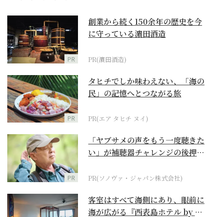
創業から続く150余年の歴史を今
に守っている濵田酒造
PR
PR(濵田酒造)
タヒチでしか味わえない、「海の
民」の記憶へとつながる旅
PR
PR(エア タヒチ ヌイ)
「ヤブサメの声をもう一度聴きた
い」が補聴器チャレンジの後押し
に
PR
PR(ソノヴァ・ジャパン株式会社)
客室はすべて海側にあり、眼前に
海が広がる『西表島ホテル by 星