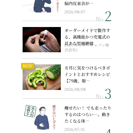
脳内反省会が…
2026/08/07
No.
オーダーメイドで製作す
る、高機能かつ充電式の
耳あな型補聴器
PR(ソノヴァ・ジャパン株
式会社)
NEW
８月に気をつけるべきポ
イントとおすすめレシピ
【79歳、現…
2026/08/08
No.
痩せたい！ でも走ったり
するのはつらい…。動き
たくなる体…
2026/07/31