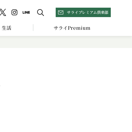
サライプレミアム倶楽部
生活
サライPremium
粉