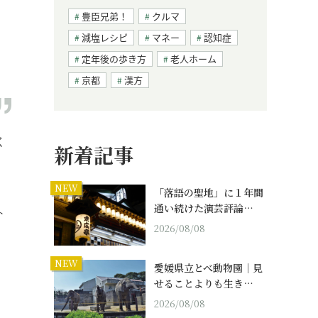
豊臣兄弟！
クルマ
減塩レシピ
マネー
認知症
定年後の歩き方
老人ホーム
京都
漢方
く
新着記事
NEW
「落語の聖地」に１年間
通い続けた演芸評論…
ト
2026/08/08
NEW
愛媛県立とべ動物園｜見
せることよりも生き…
2026/08/08