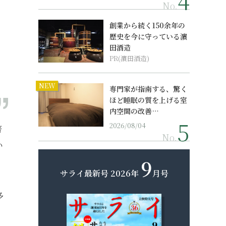
No.
創業から続く150余年の
歴史を今に守っている濵
田酒造
PR(濵田酒造)
NEW
専門家が指南する、驚く
ほど睡眠の質を上げる室
内空間の改善…
2026/08/04
著
No.
い
9
サライ最新号
2026年
月号
多