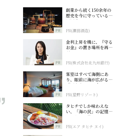
創業から続く150余年の
歴史を今に守っている濵
田酒造
PR
PR(濵田酒造)
金利上昇を機に、『守る
お金』の置き場所を再検
討
PR
PR(株式会社北九州銀行)
客室はすべて海側にあ
り、眼前に海が広がる
『西表島ホテル by 星野
リゾート』
PR
PR(星野リゾート)
タヒチでしか味わえな
い、「海の民」の記憶へ
とつながる旅
。
PR
PR(エア タヒチ ヌイ)