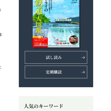
う
体
試し読み
と
定期購読
人気のキーワード