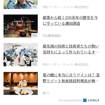
に
PR
PR(ソノヴァ・ジャパン株式会社)
創業から続く150余年の歴史を今
に守っている濵田酒造
PR
PR(濵田酒造)
最先端の技術と技術者たちの熱い
気持ちによって作られているオー
ダーメイド補聴器
PR
PR(ソノヴァ・ジャパン株式会社)
夏の鱧に本当に合うワインは？ 星
野リゾート和食統括料理長が検証
【ワイン×和食 至...
旅行
Recommended by