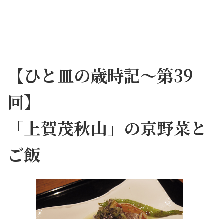
【ひと皿の歳時記～第39
回】
「上賀茂秋山」の京野菜と
ご飯