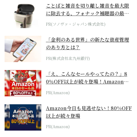
ことばと雑音を切り離し雑音を最大限
に除去する、フォナック補聴器の最上
位モデル
PR(ソノヴァ・ジャパン株式会社)
「金利のある世界」の新たな資産管理
のあり方とは？
PR(株式会社北九州銀行)
「え、こんなセールやってたの？」8
0％OFF以上が続々登場！Amazonの
本気が...
PR(Amazon)
Amazon今日も見逃せない！80%OFF
以上が続々登場
PR(Amazon)