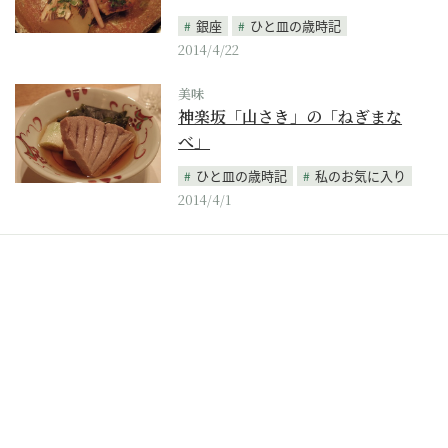
銀座
ひと皿の歳時記
2014/4/22
美味
神楽坂「山さき」の「ねぎまな
べ」
ひと皿の歳時記
私のお気に入り
2014/4/1