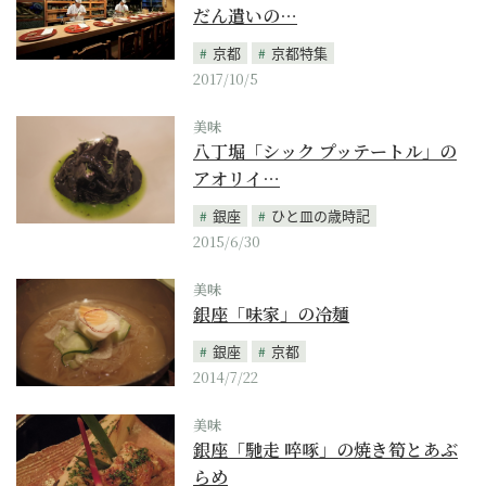
だん遣いの…
京都
京都特集
2017/10/5
美味
八丁堀「シック プッテートル」の
アオリイ…
銀座
ひと皿の歳時記
2015/6/30
美味
銀座「味家」の冷麺
銀座
京都
2014/7/22
美味
銀座「馳走 啐啄」の焼き筍とあぶ
らめ