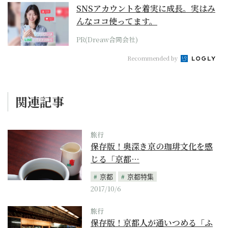
SNSアカウントを着実に成長。実はみ
んなココ使ってます。
PR(Dreaw合同会社)
Recommended by
関連記事
旅行
保存版！奥深き京の珈琲文化を感
じる「京都…
京都
京都特集
2017/10/6
旅行
保存版！京都人が通いつめる「ふ