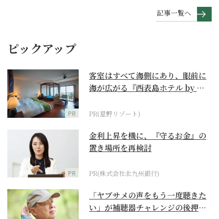
記事一覧へ
ピックアップ
客室はすべて海側にあり、眼前に
海が広がる『西表島ホテル by 星
野リゾート』
PR
PR(星野リゾート)
金利上昇を機に、『守るお金』の
置き場所を再検討
PR
PR(株式会社北九州銀行)
「ヤブサメの声をもう一度聴きた
い」が補聴器チャレンジの後押し