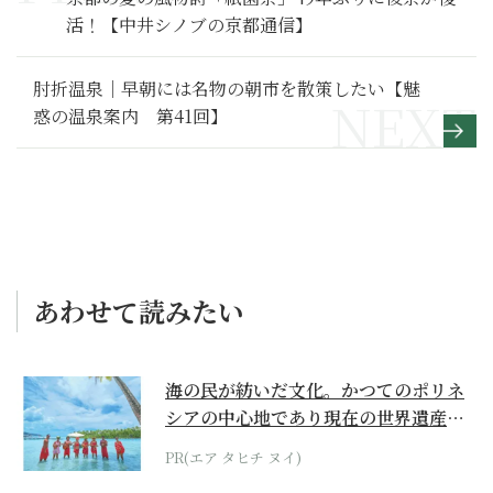
活！【中井シノブの京都通信】
肘折温泉｜早朝には名物の朝市を散策したい【魅
惑の温泉案内 第41回】
あわせて読みたい
海の民が紡いだ文化。かつてのポリネ
シアの中心地であり現在の世界遺産か
らみえてくる...
PR(エア タヒチ ヌイ)