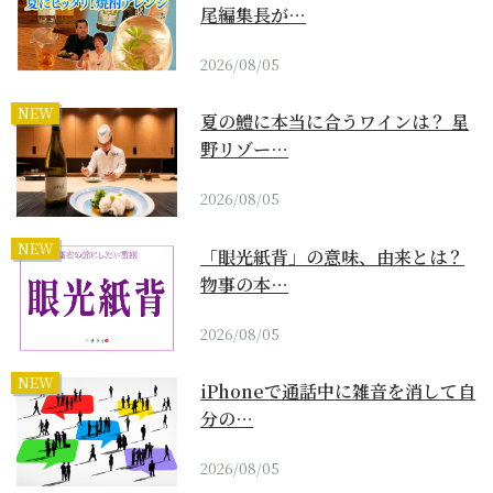
尾編集長が…
2026/08/05
NEW
夏の鱧に本当に合うワインは？ 星
野リゾー…
2026/08/05
NEW
「眼光紙背」の意味、由来とは？
物事の本…
2026/08/05
NEW
iPhoneで通話中に雑音を消して自
分の…
2026/08/05