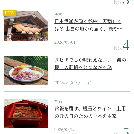
No.
NEW
美味
日本酒通が頷く銘柄「天穏」と
は？ 出雲の地から届く、穏や…
2026/08/01
No.
タヒチでしか味わえない、「海の
民」の記憶へとつながる旅
PR(エア タヒチ ヌイ)
旅行
常識を覆す、鰻重とワイン｜土用
の丑の日のための一本を本家…
2026/07/17