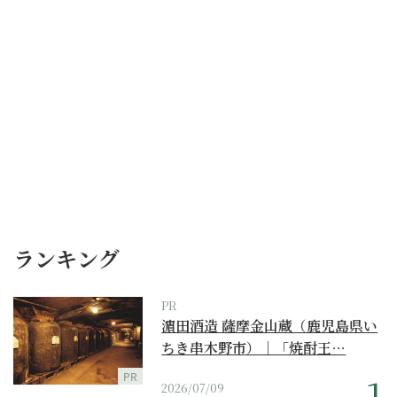
ランキング
PR
濵田酒造 薩摩金山蔵（鹿児島県い
ちき串木野市）｜「焼酎王…
PR
2026/07/09