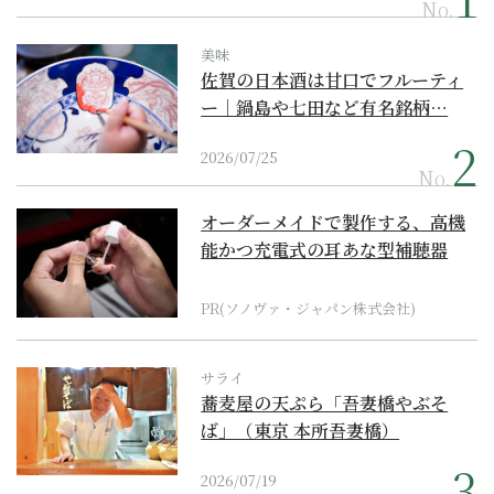
No.
美味
佐賀の日本酒は甘口でフルーティ
ー｜鍋島や七田など有名銘柄…
2026/07/25
No.
オーダーメイドで製作する、高機
能かつ充電式の耳あな型補聴器
PR(ソノヴァ・ジャパン株式会社)
サライ
蕎麦屋の天ぷら「吾妻橋やぶそ
ば」（東京 本所吾妻橋）
2026/07/19