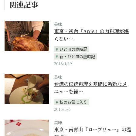
関連記事
美味
東京・初台『Anis』の肉料理が堪
らない…
ひと皿の歳時記
新・ひと皿の歳時記
2018/1/19
美味
台湾の伝統料理を基礎に斬新なメ
ニューを繰…
私のお気に入り
2016/5/6
美味
東京・南青山『ローブリュー』の温