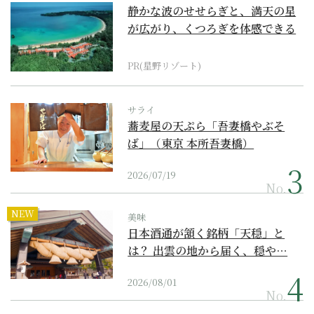
静かな波のせせらぎと、満天の星
が広がり、くつろぎを体感できる
『西表島ホテル by...
PR(星野リゾート)
サライ
蕎麦屋の天ぷら「吾妻橋やぶそ
ば」（東京 本所吾妻橋）
2026/07/19
No.
NEW
美味
日本酒通が頷く銘柄「天穏」と
は？ 出雲の地から届く、穏や…
2026/08/01
No.