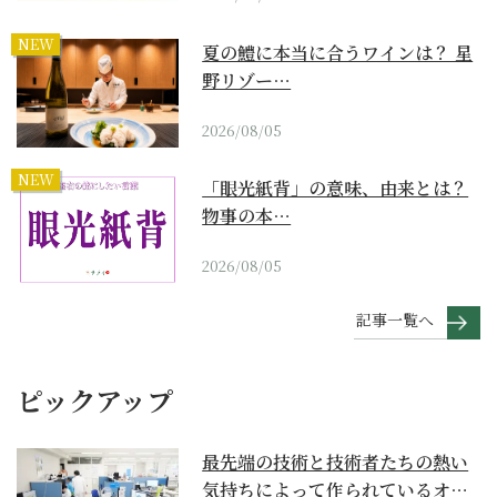
NEW
夏の鱧に本当に合うワインは？ 星
野リゾー…
2026/08/05
NEW
「眼光紙背」の意味、由来とは？
物事の本…
2026/08/05
記事一覧へ
ピックアップ
最先端の技術と技術者たちの熱い
気持ちによって作られているオー