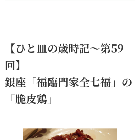
【ひと皿の歳時記～第59
回】
銀座「福臨門家全七福」の
「脆皮鶏」