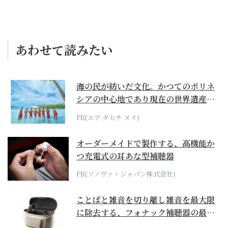
あわせて読みたい
海の民が紡いだ文化。かつてのポリネ
シアの中心地であり現在の世界遺産か
らみえてくる...
PR(エア タヒチ ヌイ)
オーダーメイドで製作する、高機能か
つ充電式の耳あな型補聴器
PR(ソノヴァ・ジャパン株式会社)
ことばと雑音を切り離し雑音を最大限
に除去する、フォナック補聴器の最上
位モデル