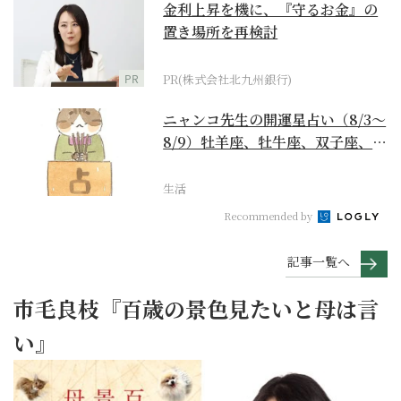
金利上昇を機に、『守るお金』の
置き場所を再検討
PR
PR(株式会社北九州銀行)
ニャンコ先生の開運星占い（8/3～
8/9）牡羊座、牡牛座、双子座、蟹
座編
生活
Recommended by
記事一覧へ
市毛良枝『百歳の景色見たいと母は言
い』