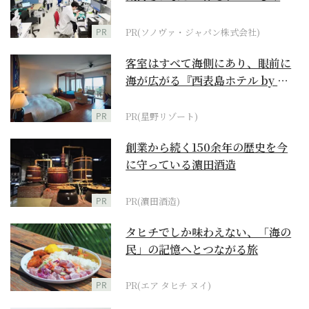
ダーメイド補聴器
PR
PR(ソノヴァ・ジャパン株式会社)
客室はすべて海側にあり、眼前に
海が広がる『西表島ホテル by 星
野リゾート』
PR
PR(星野リゾート)
創業から続く150余年の歴史を今
に守っている濵田酒造
PR
PR(濵田酒造)
タヒチでしか味わえない、「海の
民」の記憶へとつながる旅
PR
PR(エア タヒチ ヌイ)