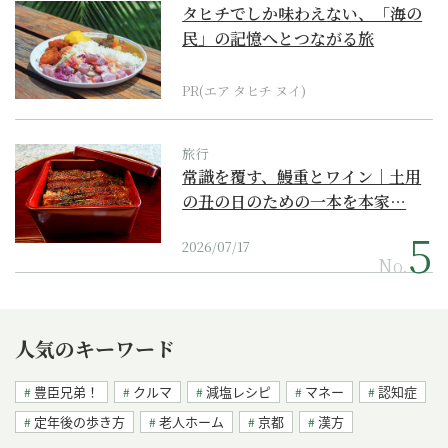
タヒチでしか味わえない、「海の
民」の記憶へとつながる旅
PR(エア タヒチ ヌイ)
旅行
常識を覆す、鰻重とワイン｜土用
の丑の日のための一本を本家…
2026/07/17
No.
人気のキーワード
豊臣兄弟！
クルマ
減塩レシピ
マネー
認知症
定年後の歩き方
老人ホーム
京都
漢方