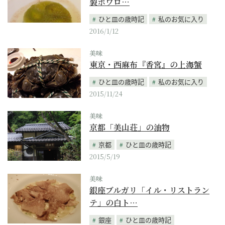
製ポワロ…
ひと皿の歳時記
私のお気に入り
2016/1/12
美味
東京・西麻布『香宮』の上海蟹
ひと皿の歳時記
私のお気に入り
2015/11/24
美味
京都「美山荘」の油物
京都
ひと皿の歳時記
2015/5/19
美味
銀座ブルガリ「イル・リストラン
テ」の白ト…
銀座
ひと皿の歳時記