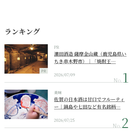
ランキング
PR
濵田酒造 薩摩金山蔵（鹿児島県い
ちき串木野市）｜「焼酎王…
PR
2026/07/09
No.
美味
佐賀の日本酒は甘口でフルーティ
ー｜鍋島や七田など有名銘柄…
2026/07/25
No.