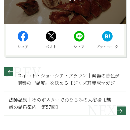
シェア
ポスト
シェア
ブックマーク
スイート・ジョージア・ブラウン｜楽器の音色が
演奏の〝温度〟を決める【ジャズ耳養成マガジン
JAZZ100年】第19巻より
法師温泉｜あのポスターでおなじみの大浴場【魅
惑の温泉案内 第57回】