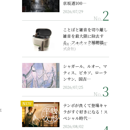
京坂道100…
2026/07/29
No.
ことばと雑音を切り離し
雑音を最大限に除去す
る、フォナック補聴器の
PR(ソノヴァ・ジャパン株
最上位モデル
式会社)
シャガール、ルオー、マ
ティス、ピカソ、ローラ
ンサン、国吉…
2026/07/25
No.
NEW
テンポが良くて登場キャ
年
ラがすぐ好きになる！ス
ペシャル時代…
2026/08/02