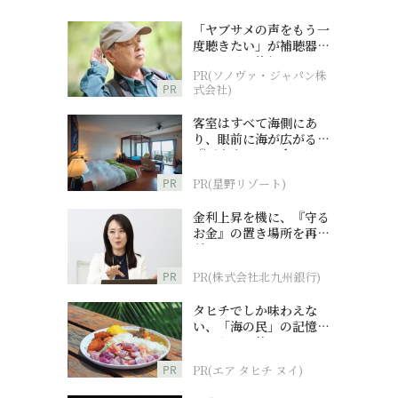
「ヤブサメの声をもう一
度聴きたい」が補聴器チ
ャレンジの後押しに
PR(ソノヴァ・ジャパン株
PR
式会社)
客室はすべて海側にあ
り、眼前に海が広がる
『西表島ホテル by 星野
リゾート』
PR
PR(星野リゾート)
金利上昇を機に、『守る
お金』の置き場所を再検
討
PR
PR(株式会社北九州銀行)
タヒチでしか味わえな
い、「海の民」の記憶へ
とつながる旅
PR
PR(エア タヒチ ヌイ)