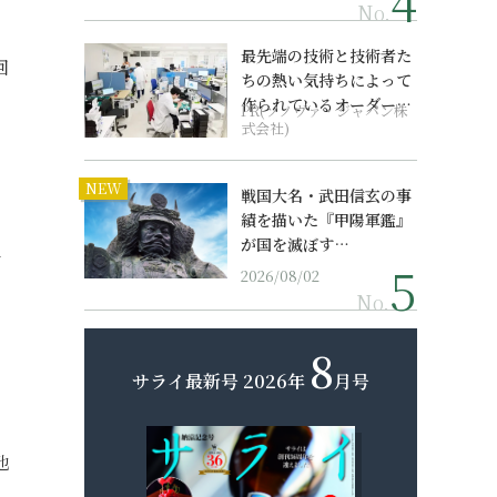
No.
最先端の技術と技術者た
回
ちの熱い気持ちによって
作られているオーダーメ
PR(ソノヴァ・ジャパン株
イド補聴器
式会社)
NEW
戦国大名・武田信玄の事
績を描いた『甲陽軍鑑』
が国を滅ぼす…
世
2026/08/02
No.
8
サライ最新号
2026年
月号
リ
他