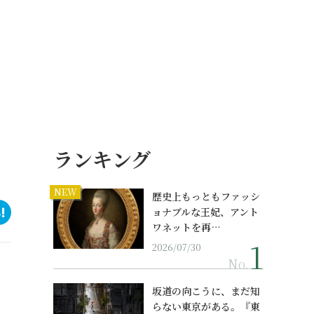
ランキング
NEW
歴史上もっともファッシ
ョナブルな王妃、アント
ワネットを再…
2026/07/30
No.
坂道の向こうに、まだ知
らない東京がある。『東