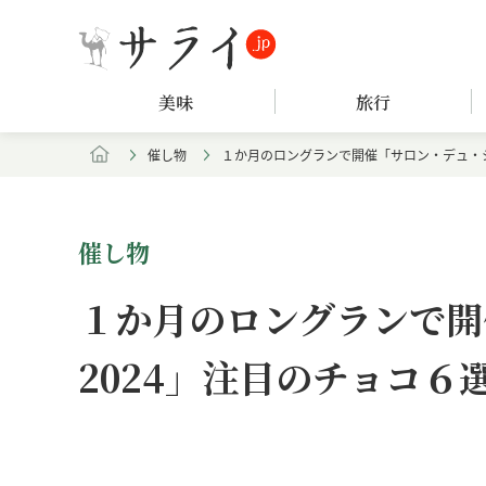
美味
旅行
催し物
１か月のロングランで開催「サロン・デュ・シ
催し物
１か月のロングランで開
2024」注目のチョコ６
Loaded
:
/
Unmute
7.90%