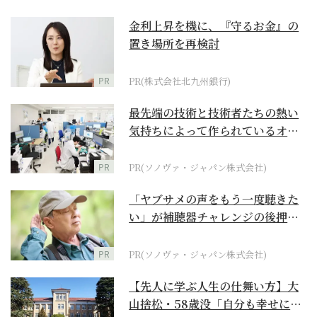
金利上昇を機に、『守るお金』の
置き場所を再検討
PR
PR(株式会社北九州銀行)
最先端の技術と技術者たちの熱い
気持ちによって作られているオー
ダーメイド補聴器
PR
PR(ソノヴァ・ジャパン株式会社)
「ヤブサメの声をもう一度聴きた
い」が補聴器チャレンジの後押し
に
PR
PR(ソノヴァ・ジャパン株式会社)
【先人に学ぶ人生の仕舞い方】大
山捨松・58歳没「自分も幸せにな