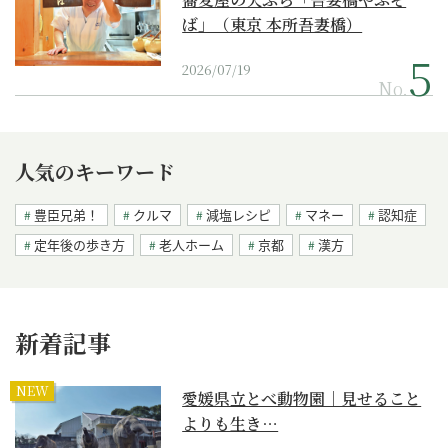
ば」（東京 本所吾妻橋）
2026/07/19
No.
人気のキーワード
豊臣兄弟！
クルマ
減塩レシピ
マネー
認知症
定年後の歩き方
老人ホーム
京都
漢方
新着記事
NEW
愛媛県立とべ動物園｜見せること
よりも生き…