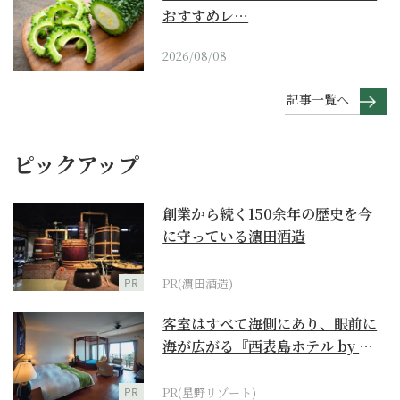
おすすめレ…
2026/08/08
記事一覧へ
ピックアップ
創業から続く150余年の歴史を今
に守っている濵田酒造
PR
PR(濵田酒造)
客室はすべて海側にあり、眼前に
海が広がる『西表島ホテル by 星
野リゾート』
PR
PR(星野リゾート)