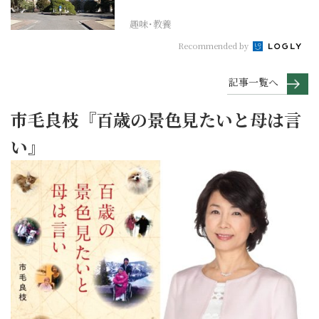
れその上お国のため...
趣味･教養
Recommended by
記事一覧へ
市毛良枝『百歳の景色見たいと母は言
い』