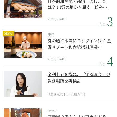
日本酒通が頷く銘柄「天穏」と
は？ 出雲の地から届く、穏や…
2026/08/01
No.
NEW
旅行
夏の鱧に本当に合うワインは？ 星
野リゾート和食統括料理長…
2026/08/05
No.
金利上昇を機に、『守るお金』の
置き場所を再検討
PR(株式会社北九州銀行)
サライ
蕎麦屋の天ぷら「吾妻橋やぶそ