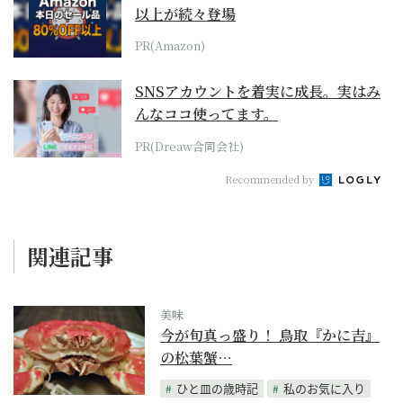
以上が続々登場
PR(Amazon)
SNSアカウントを着実に成長。実はみ
んなココ使ってます。
PR(Dreaw合同会社)
Recommended by
関連記事
美味
今が旬真っ盛り！ 鳥取『かに吉』
の松葉蟹…
ひと皿の歳時記
私のお気に入り