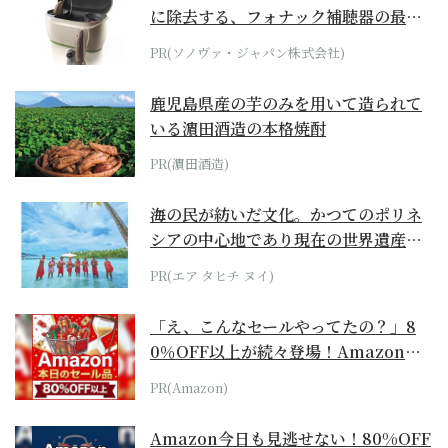
に除去する、フォナック補聴器の最上
位モデル
PR(ソノヴァ・ジャパン株式会社)
鹿児島県産の芋のみを用いて造られて
いる濵田酒造の本格焼酎
PR(濵田酒造)
海の民が紡いだ文化。かつてのポリネ
シアの中心地であり現在の世界遺産か
らみえてくる...
PR(エア タヒチ ヌイ)
「え、こんなセールやってたの？」8
0％OFF以上が続々登場！Amazonの
本気が...
PR(Amazon)
Amazon今日も見逃せない！80%OFF