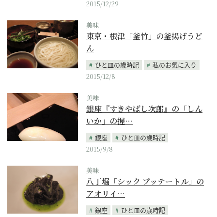
2015/12/29
美味
東京・根津「釜竹」の釜揚げうど
ん
ひと皿の歳時記
私のお気に入り
2015/12/8
美味
銀座『すきやばし次郎』の「しん
いか」の握…
銀座
ひと皿の歳時記
2015/9/8
美味
八丁堀「シック プッテートル」の
アオリイ…
銀座
ひと皿の歳時記