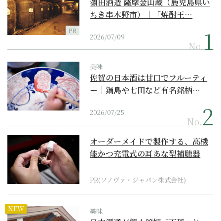
濵田酒造 薩摩金山蔵（鹿児島県い
ちき串木野市）｜「焼酎王…
PR
2026/07/09
No.
美味
佐賀の日本酒は甘口でフルーティ
ー｜鍋島や七田など有名銘柄…
2026/07/25
No.
オーダーメイドで製作する、高機
能かつ充電式の耳あな型補聴器
PR(ソノヴァ・ジャパン株式会社)
NEW
美味