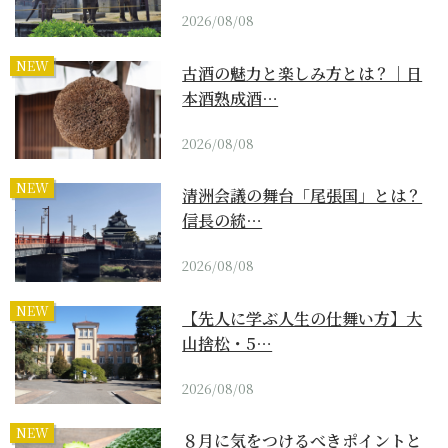
2026/08/08
NEW
古酒の魅力と楽しみ方とは？｜日
本酒熟成酒…
2026/08/08
NEW
清洲会議の舞台「尾張国」とは？
信長の統…
2026/08/08
NEW
【先人に学ぶ人生の仕舞い方】大
山捨松・5…
2026/08/08
NEW
８月に気をつけるべきポイントと