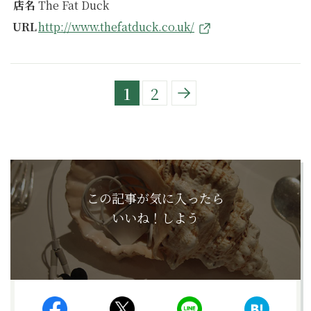
店名
The Fat Duck
URL
http://www.thefatduck.co.uk/
1
2
この記事が気に入ったら
いいね！しよう