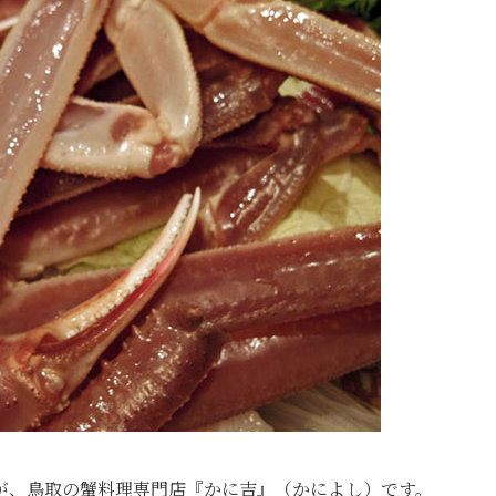
が、鳥取の蟹料理専門店『かに吉』（かによし）です。