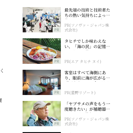
最先端の技術と技術者た
ちの熱い気持ちによって
作られているオーダーメ
PR(ソノヴァ・ジャパン株
イド補聴器
PR
式会社)
タヒチでしか味わえな
い、「海の民」の記憶へ
とつながる旅
PR
PR(エア タヒチ ヌイ)
く
客室はすべて海側にあ
り、眼前に海が広がる
『西表島ホテル by 星野
リゾート』
PR
PR(星野リゾート)
蟹
「ヤブサメの声をもう一
度聴きたい」が補聴器チ
ャレンジの後押しに
PR(ソノヴァ・ジャパン株
PR
式会社)