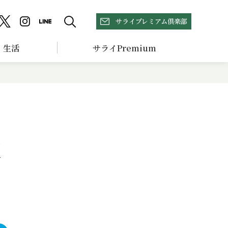
サライプレミアム倶楽部
生活
サライPremium
理