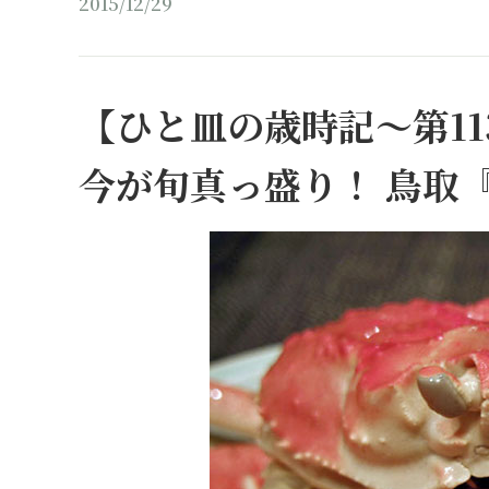
2015/12/29
【ひと皿の歳時記～第11
今が旬真っ盛り！ 鳥取