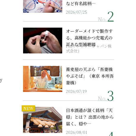
など有名銘柄…
2026/07/25
No.
オーダーメイドで製作す
る、高機能かつ充電式の
耳あな型補聴器
PR(ソノヴァ・ジャパン株
式会社)
蕎麦屋の天ぷら「吾妻橋
やぶそば」（東京 本所吾
ガ
妻橋）
2026/07/19
No.
NEW
日本酒通が頷く銘柄「天
穏」とは？ 出雲の地から
届く、穏や…
2026/08/01