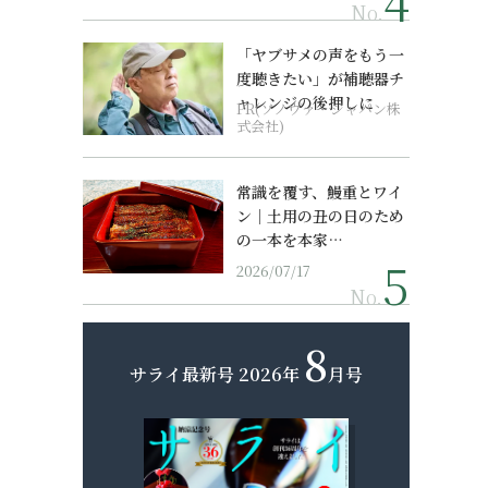
No.
「ヤブサメの声をもう一
度聴きたい」が補聴器チ
ャレンジの後押しに
PR(ソノヴァ・ジャパン株
式会社)
常識を覆す、鰻重とワイ
ン｜土用の丑の日のため
の一本を本家…
2026/07/17
No.
8
サライ最新号
2026年
月号