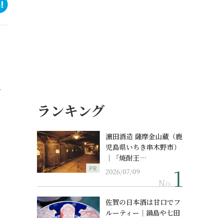
理
ランキング
濵田酒造 薩摩金山蔵（鹿
児島県いちき串木野市）
｜「焼酎王…
PR
2026/07/09
No.
佐賀の日本酒は甘口でフ
ルーティー｜鍋島や七田