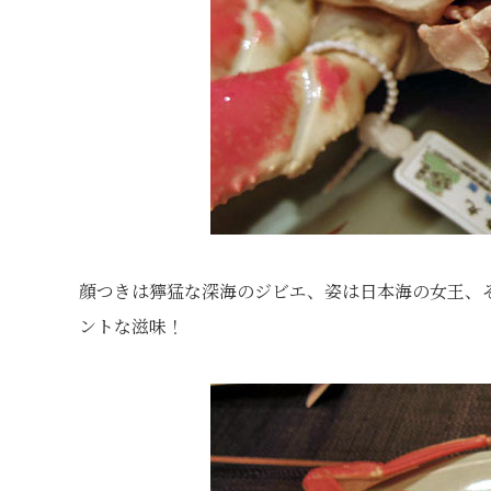
顔つきは獰猛な深海のジビエ、姿は日本海の女王、
ントな滋味！